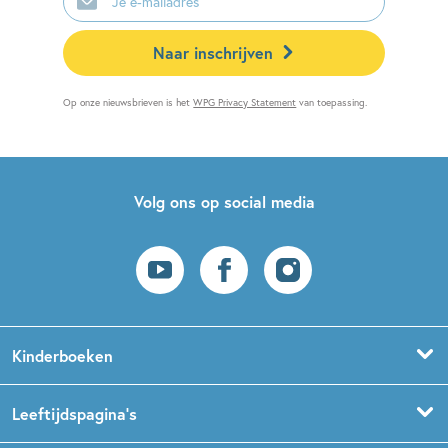
mailadres
Naar inschrijven
Op onze nieuwsbrieven is het
WPG Privacy Statement
van toepassing.
Volg ons op social media
Kinderboeken
Voorleesboeken
Leeftijdspagina’s
Prentenboeken