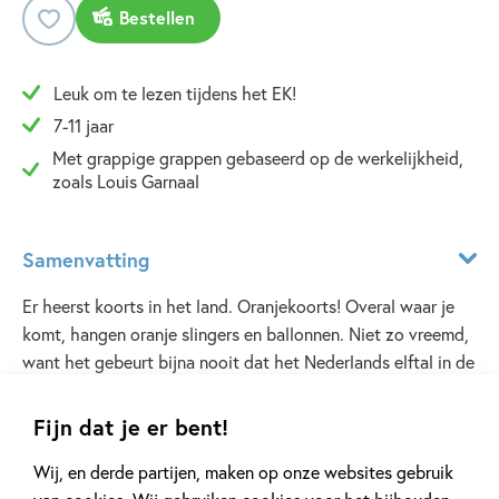
Bestellen
Leuk om te lezen tijdens het EK!
7-11 jaar
Met grappige grappen gebaseerd op de werkelijkheid,
zoals Louis Garnaal
Samenvatting
Er heerst koorts in het land. Oranjekoorts! Overal waar je
komt, hangen oranje slingers en ballonnen. Niet zo vreemd,
want het gebeurt bijna nooit dat het Nederlands elftal in de
finale van een wereldkampioenschap staat! Het hele land
leeft mee, maar voor Naomi uit groep 7 is het extra
Fijn dat je er bent!
spannend. Niet iedereen heeft immers een moeder die de
Lees meer
Wij, en derde partijen, maken op onze websites gebruik
aanvoerder van het nationale team is. De verrassing is