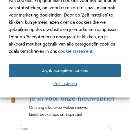
van cookies. Wij gebruiken cookies voor het bijhouden
groot wanneer alle kinderen uit de klas mee mogen naar de
van statistieken, om voorkeuren op te slaan, maar ook
finale in Amsterdam, samen met juf Japke, de grootste
Specificaties
voor marketing doeleinden. Door op ‘Zelf instellen’ te
voetbalfan van Nederland. Maar tijdens de bloedstollende
klikken, kun je meer lezen over de cookies die we
wedstrijd gebeuren er vreemde dingen in het stadion. Wie
ISBN:
9789083211763
Zoek een boekhandel in de buurt
gebruiken op deze website en je voorkeuren aanpassen.
probeert de wedstrijd te saboteren? De Amerikaanse
NUR:
282
Schrijf een review
Door op ‘Accepteren en doorgaan’ te klikken, ga je
tegenstander? Een stikjaloerse Louis Garnaal? De kinderen
Type:
Hardcover
akkoord met het gebruik van alle categorieën cookies
staan voor een groot raadsel. Kunnen zij het Nederlands
Auteur(s):
Marieke Visser, Ody Neisingh
zoals omschreven in ons
cookie statement
.
Elftal helpen?
Illustrator:
Nadia Meezen
Prijs:
16
,
99
Ja, ik accepteer cookies
Aantal pagina's:
96
Mis geen enkel kinderboek
Uitgever:
ROSE stories
Zelf instellen
of nieuwtje meer en schrijf
Verschijningsdatum:
15-07-2022
je in voor onze nieuwsbrief
Ontvang elke twee weken nieuws,
kinderboekentips en inspiratie!
E-