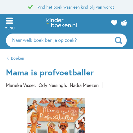
Vind het boek waar een kind blij van wordt
MENU
Zoeken
naar
boeken,
Boeken
auteurs
en
Mama is profvoetballer
uitgevers
Marieke Visser
Ody Neisingh
Nadia Meezen