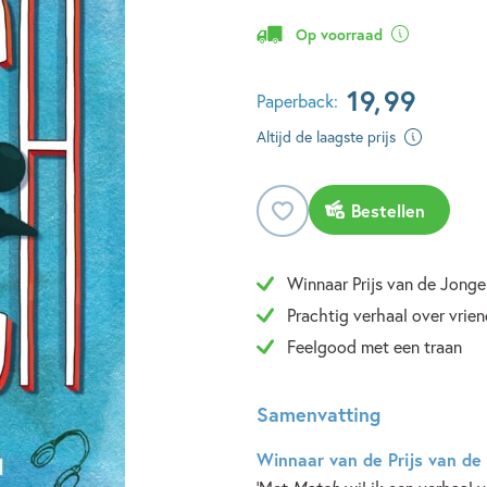
Op voorraad
19
,
99
Paperback:
Altijd de laagste prijs
Bestellen
Winnaar Prijs van de Jong
Prachtig verhaal over vri
Feelgood met een traan
Samenvatting
Winnaar van de Prijs van de