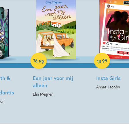
Hardcover
Paperback
16
99
,
,
99
13
yth &
Een jaar voor mij
Insta Girls
alleen
Annet Jacobs
tlantis
Elin Meijnen
er,