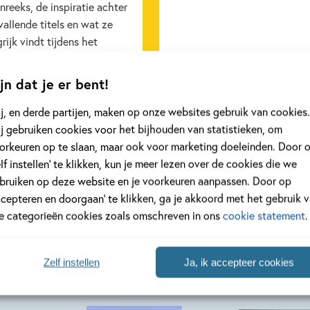
reeks, de inspiratie achter
allende titels en wat ze
rijk vindt tijdens het
ven.
jn dat je er bent!
eer
Lees meer
j, en derde partijen, maken op onze websites gebruik van cookies.
j gebruiken cookies voor het bijhouden van statistieken, om
orkeuren op te slaan, maar ook voor marketing doeleinden. Door 
Bekijk alle artikelen
elf instellen’ te klikken, kun je meer lezen over de cookies die we
bruiken op deze website en je voorkeuren aanpassen. Door op
ccepteren en doorgaan’ te klikken, ga je akkoord met het gebruik 
le categorieën cookies zoals omschreven in ons
cookie statement
.
Zelf instellen
Ja, ik accepteer cookies