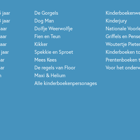
 jaar
De Gorgels
Kinderboekenw
 jaar
Dog Man
Kinderjury
jaar
Dolfje Weerwolfje
Nationale Voor
jaar
Fien en Teun
Griffels en Pens
jaar
Kikker
Woutertje Pieter
 jaar
Spekkie en Sproet
Kinderboeken t
aar
Mees Kees
Prentenboeken 
aar
De regels van Floor
Voor het onderw
n
Maxi & Helium
Alle kinderboekenpersonages