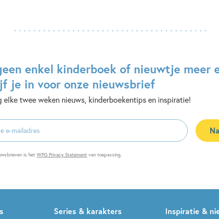
geen enkel kinderboek of nieuwtje meer 
jf je in voor onze nieuwsbrief
 elke twee weken nieuws, kinderboekentips en inspiratie!
Na
es
uwsbrieven is het
WPG Privacy Statement
van toepassing.
s
Series & karakters
Inspiratie & n