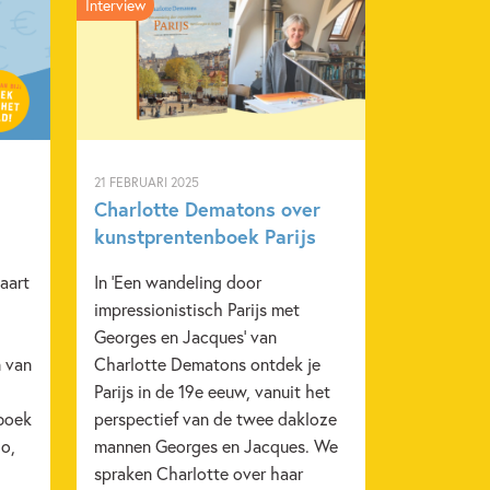
Interview
021
Kinderboeken over voetbal
Sport
schap
Buddy Tegenbosch
21 FEBRUARI 2025
Charlotte Dematons over
kunstprentenboek Parijs
aart
In 'Een wandeling door
impressionistisch Parijs met
Georges en Jacques' van
 van
Charlotte Dematons ontdek je
Parijs in de 19e eeuw, vanuit het
 boek
perspectief van de twee dakloze
o,
mannen Georges en Jacques. We
spraken Charlotte over haar