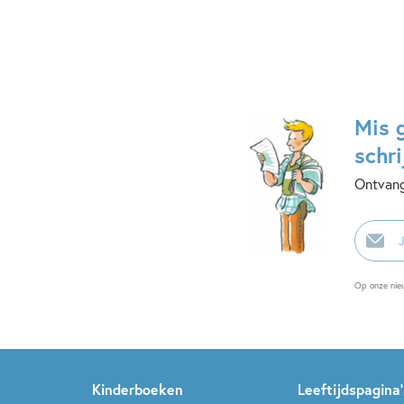
Mis 
schri
Ontvang
E-
mailadr
Op onze nie
Kinderboeken
Leeftijdspagina’