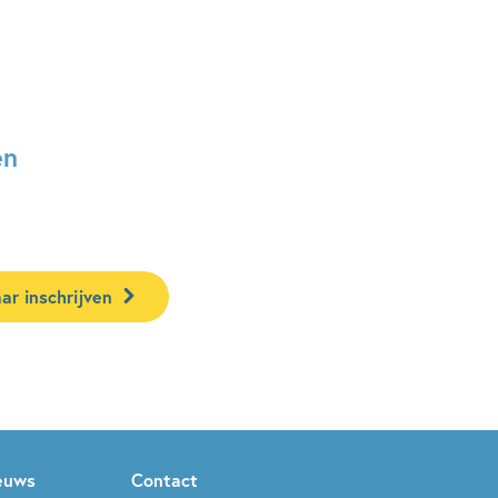
en
ar inschrijven
ieuws
Contact