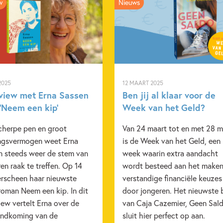
w
Nieuws
Verschijningsdatum:
10-11-2
Kenmerken van dit boek
15+ jaar
Dagelijks leven
Voor volwassenen
Vriend
2025
12 MAART 2025
rview met Erna Sassen
Ben jij al klaar voor de
‘Neem een kip’
Week van het Geld?
cherpe pen en groot
Van 24 maart tot en met 28 m
ingsvermogen weet Erna
is de Week van het Geld, een
n steeds weer de stem van
week waarin extra aandacht
en raak te treffen. Op 14
wordt besteed aan het maken
erscheen haar nieuwste
verstandige financiële keuzes
roman Neem een kip. In dit
door jongeren. Het nieuwste
iew vertelt Erna over de
van Caja Cazemier, Geen Sald
andkoming van de
sluit hier perfect op aan.