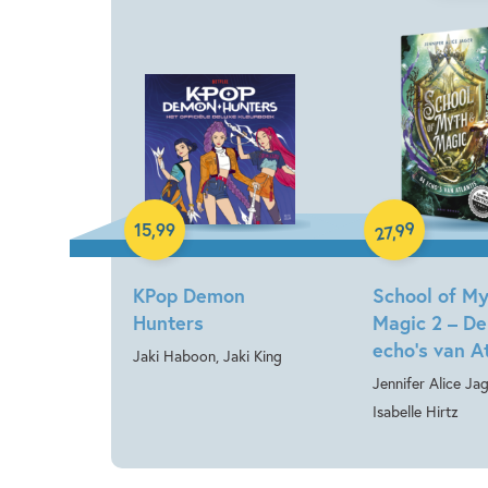
Paperback
Hardcover
99
15
,
99
,
27
KPop Demon
School of M
Hunters
Magic 2 – De
echo’s van A
Jaki Haboon, Jaki King
Jennifer Alice Jag
Isabelle Hirtz