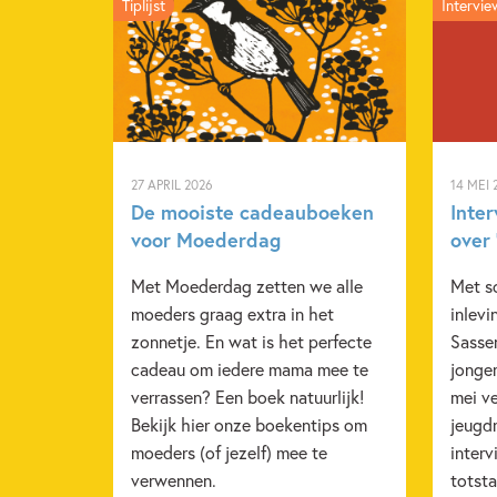
Tiplijst
Intervie
27 APRIL 2026
14 MEI 
De mooiste cadeauboeken
Inte
voor Moederdag
over 
Met Moederdag zetten we alle
Met s
moeders graag extra in het
inlev
zonnetje. En wat is het perfecte
Sasse
cadeau om iedere mama mee te
jonger
verrassen? Een boek natuurlijk!
mei v
Bekijk hier onze boekentips om
jeugd
moeders (of jezelf) mee te
interv
verwennen.
totst