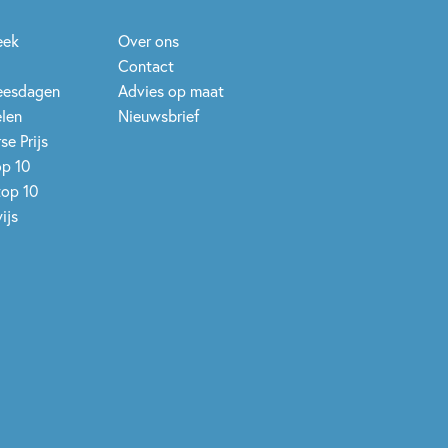
eek
Over ons
Contact
leesdagen
Advies op maat
elen
Nieuwsbrief
se Prijs
op 10
top 10
ijs