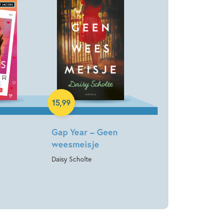
Paperback
15
,
99
Gap Year – Geen
weesmeisje
Daisy Scholte