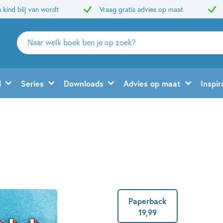
 kind blij van wordt
Vraag gratis advies op maat
Zoeken
naar
boeken,
auteurs
d
Series
Downloads
Advies op maat
Inspir
en
uitgevers
Paperback
19
,
99