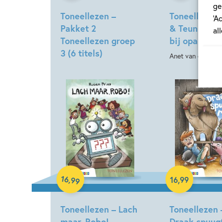
ge
Toneellezen –
Toneellezen 
‘A
Pakket 2
& Teun – Een
al
Toneellezen groep
bij opa en o
3 (6 titels)
Anet van de Vors
Hardcover
Hardcover
16
,
16
,
99
99
Toneellezen – Lach
Toneellezen 
maar, Robo!
Draak spuug