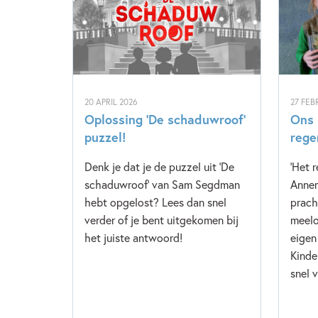
20 APRIL 2026
27 FEB
Oplossing ‘De schaduwroof’
Ons 
puzzel!
rege
Denk je dat je de puzzel uit 'De
'Het 
schaduwroof' van Sam Segdman
Annem
hebt opgelost? Lees dan snel
prach
verder of je bent uitgekomen bij
meelo
het juiste antwoord!
eigen
Kinde
snel v