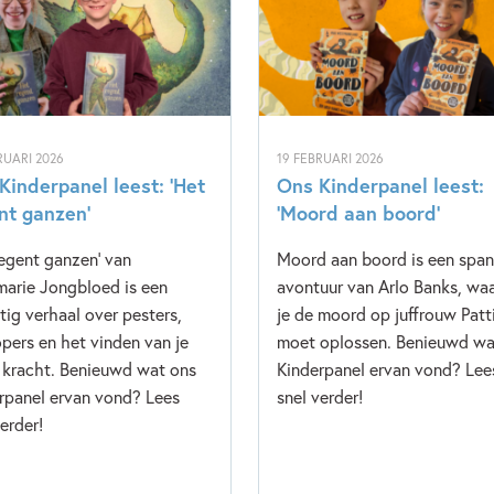
RUARI 2026
19 FEBRUARI 2026
Kinderpanel leest: ‘Het
Ons Kinderpanel leest:
nt ganzen’
‘Moord aan boord’
regent ganzen' van
Moord aan boord is een spa
arie Jongbloed is een
avontuur van Arlo Banks, waa
tig verhaal over pesters,
je de moord op juffrouw Patt
pers en het vinden van je
moet oplossen. Benieuwd wa
 kracht. Benieuwd wat ons
Kinderpanel ervan vond? Lee
rpanel ervan vond? Lees
snel verder!
erder!