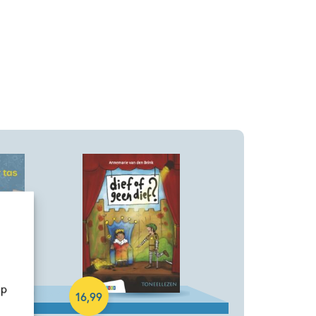
Hardcover
op
16
,
99