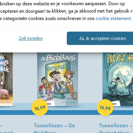
bruiken op deze website en je voorkeuren aanpassen. Door op
– Fien
Toneellezen – wat
Toneellezen –
ccepteren en doorgaan’ te klikken, ga je akkoord met het gebruik 
 nacht
een troep!
zoekt haar ta
le categorieën cookies zoals omschreven in ons
cookie statement
.
ma
Isabel Versteeg, Els van
Jolanda Horsten,
t
Egeraat
Samantha Loman
Zelf instellen
Ja, ik accepteer cookies
Hardcover
Hardcover
99
16
,
,
99
16
–
Toneellezen – De
Toneellezen –
t raak
BiebBoys
Project Hero