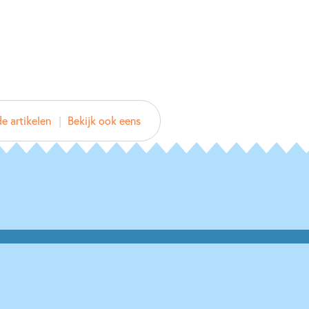
ar
nde titels:
8754519
esteld pakket
e artikelen
Bekijk ook eens
rij Zwijsen
2025
d pakket