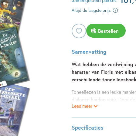
101
,
Samengesteld pakket:
Altijd de laagste prijs
Bestellen
Samenvatting
Wat hebben de verdwijning v
hamster van Floris met elka
verschillende toneelleesboek
Toneellezen is een leuke manier
dialogen hardop voor. Door de
Lees meer
ontvouwt zich het verhaal. Zo
toneelleesboeken aflopen. Nat
stemmetjes en intonatie. Zo kom
Specificaties
toneelstuk. Toneellezen bevorde