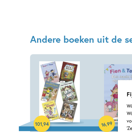
Andere boeken uit de se
Fi
Wi
Wi
Samengesteld pakket
Hardcover
vo
99
,
101
,
94
16
‘Z