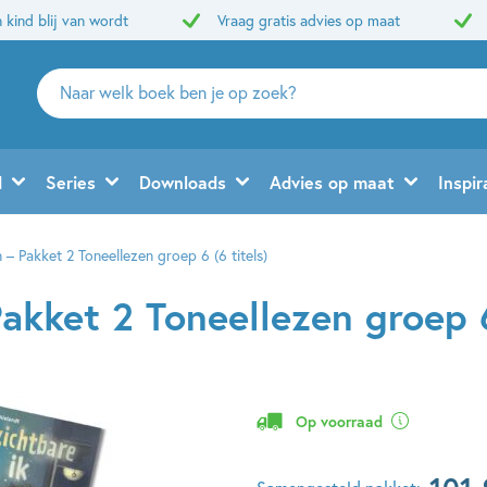
 kind blij van wordt
Vraag gratis advies op maat
Zoeken
naar
boeken,
auteurs
d
Series
Downloads
Advies op maat
Inspir
en
uitgevers
 – Pakket 2 Toneellezen groep 6 (6 titels)
akket 2 Toneellezen groep 6
Op voorraad