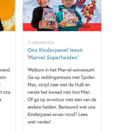
11 JANUARI 2026
Ons Kinderpanel leest:
‘Marvel Superhelden’
nnend
Welkom in het Marvel-universum!
rin
Ga op reddingsmissie met Spider-
i
Man, strijd mee met de Hulk en
t ons
versla het kwaad met Iron Man.
s
Of ga op avontuur met een van de
andere helden. Benieuwd wat ons
Kinderpanel ervan vond? Lees
snel verder!