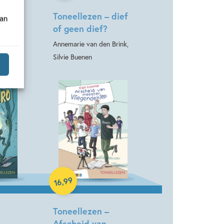
 pip
Toneellezen – dief
van
s
of geen dief?
Annemarie van den Brink,
Silvie Buenen
Hardcover
99
,
16
Toneellezen –
Afscheid van