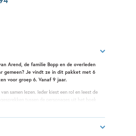
94
an Arend, de familie Bopp en de overleden
ar gemeen? Je vindt ze in dit pakket met 6
en voor groep 6. Vanaf 9 jaar.
 van samen lezen. Ieder kiest een rol en leest de
 gesprekken tussen de personages uit het boek
 ontdek je samen hoe de spannende en grappige
uurlijk mag er volop geëxperimenteerd worden met
en de verhalen tot leven, net als in een echt
rt zo het vloeiend lezen én het leesplezier.