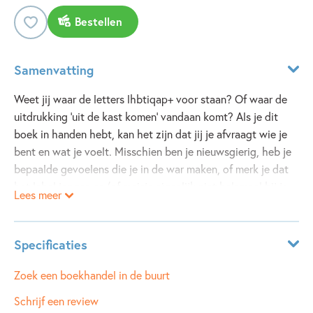
Bestellen
Samenvatting
Weet jij waar de letters lhbtiqap+ voor staan? Of waar de
uitdrukking ‘uit de kast komen’ vandaan komt? Als je dit
boek in handen hebt, kan het zijn dat jij je afvraagt wie je
bent en wat je voelt. Misschien ben je nieuwsgierig, heb je
bepaalde gevoelens die je in de war maken, of merk je dat
het label jongen en/of meisje eigenlijk niet helemaal bij je
Lees meer
past. Als je ouder wordt, kan je steeds meer vragen krijgen
over je genderidentiteit of seksuele voorkeur. Proud biedt
antwoord op al die vragen en is voor iedereen die meer wil
Specificaties
weten over queer zijn. Je maakt onder andere kennis met
belangrijke termen en labels, leest over seks en relaties,
ISBN:
9789020652635
Zoek een boekhandel in de buurt
queer en religie en leert iets over de queer-geschiedenis.
NUR:
255
Schrijf een review
Bovendien staat het boordevol tips en herkenbare verhalen