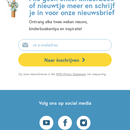
of nieuwtje meer en schrijf
je in voor onze nieuwsbrief
Ontvang elke twee weken nieuws,
kinderboekentips en inspiratie!
E-
mailadres
Naar inschrijven
Op onze nieuwsbrieven is het
WPG Privacy Statement
van toepassing.
Volg ons op social media