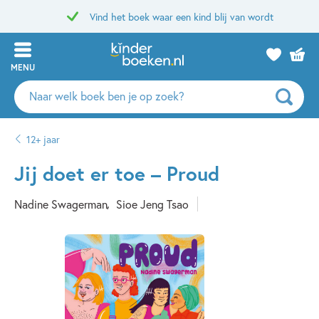
Vind het boek waar een kind blij van wordt
MENU
Zoeken
naar
boeken,
12+ jaar
auteurs
en
Jij doet er toe – Proud
uitgevers
Nadine Swagerman
Sioe Jeng Tsao