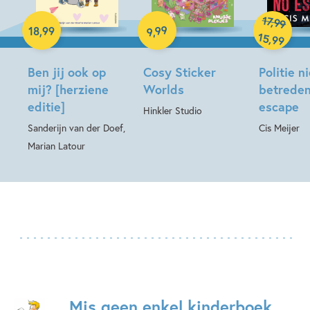
Paperback
Hardcover
17
,
99
Hardcover
99
18
,
99
,
9
15
,
99
Ben jij ook op
Cosy Sticker
Politie n
mij? [herziene
Worlds
betreden
editie]
escape
Hinkler Studio
Sanderijn van der Doef,
Cis Meijer
Marian Latour
Mis geen enkel kinderboek