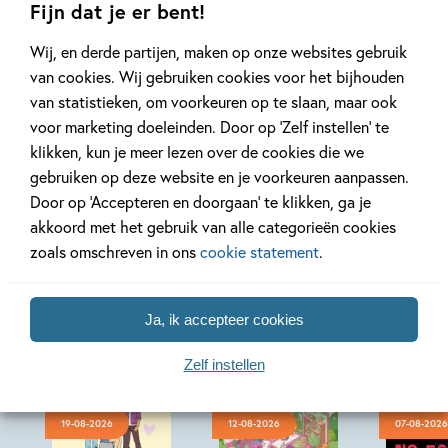
Lees meer
Lees meer
Fijn dat je er bent!
Wij, en derde partijen, maken op onze websites gebruik
van cookies. Wij gebruiken cookies voor het bijhouden
Bekijk alle artikelen
van statistieken, om voorkeuren op te slaan, maar ook
voor marketing doeleinden. Door op ‘Zelf instellen’ te
klikken, kun je meer lezen over de cookies die we
gebruiken op deze website en je voorkeuren aanpassen.
Door op ‘Accepteren en doorgaan’ te klikken, ga je
Bekijk ook eens
akkoord met het gebruik van alle categorieën cookies
zoals omschreven in ons
cookie statement
.
Ja, ik accepteer cookies
Zelf instellen
19-08-2026
12-08-2026
07-08-2026