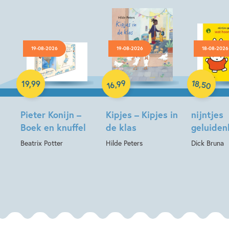
19-08-2026
19-08-2026
18-08-2026
Hardcover
Hardcover
Hardcover
18
99
,
,
19
,
99
50
16
Pieter Konijn –
Kipjes – Kipjes in
nijntjes
Boek en knuffel
de klas
geluide
Beatrix Potter
Hilde Peters
Dick Bruna