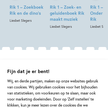
Rik 1 – Zoekboek
Rik 1 – Zoek- en
Rik 1 – 
Rik en de dino’s
geluidenboek Rik
Onder w
maakt muziek
Rik
Liesbet Slegers
Liesbet Slegers
Liesbet Sleg
Gerelateerde artikelen
Fijn dat je er bent!
Wij, en derde partijen, maken op onze websites gebruik
Tiplijst
Tiplijst
van cookies. Wij gebruiken cookies voor het bijhouden
van statistieken, om voorkeuren op te slaan, maar ook
voor marketing doeleinden. Door op ‘Zelf instellen’ te
klikken, kun je meer lezen over de cookies die we