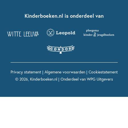
Over ons
Kinderboeken klassiekers
Boekentips 7 - 9 jaar
Fien en Teun
Nationale Voorleesdagen
Contact
Kinderboeken.nl is onderdeel van
Kinderboeken diversiteit
Boekentips 9 - 12 jaar
Kikker
Griffels en Penselen
Advies op maat
Grappige kinderboeken
Boekentips 12+ jaar
Spekkie en Sproet
Woutertje Pieterse Prijs
Nieuwsbrief
Spannende kinderboeken
Boekentips 15+ jaar
Mees Kees
Kinderboeken top 10
Alle boeken per onderwerp
Voor volwassenen
De regels van Floor
Prentenboeken top 10
Privacy statement
|
Algemene voorwaarden
|
Cookiestatement
Maxi & Helium
© 2026, Kinderboeken.nl | Onderdeel van
WPG Uitgevers
Voor het onderwijs
Alle kinderboekenpersonages