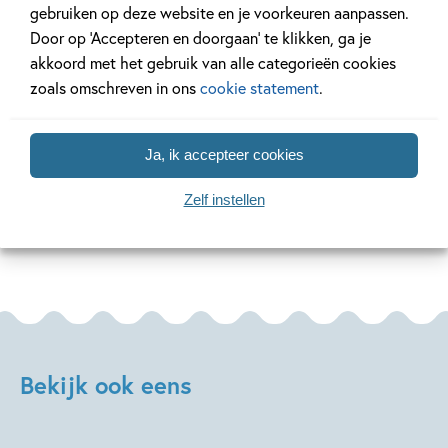
1 NOVEMBER 2025
10 JULI 2024
gebruiken op deze website en je voorkeuren aanpassen.
Loco leerspellen voor ieder
Op advies van 
Door op ‘Accepteren en doorgaan’ te klikken, ga je
kind!
akkoord met het gebruik van alle categorieën cookies
zoals omschreven in ons
cookie statement
.
Lees meer
Lees meer
Ja, ik accepteer cookies
Zelf instellen
Bekijk alle artikelen
Bekijk ook eens