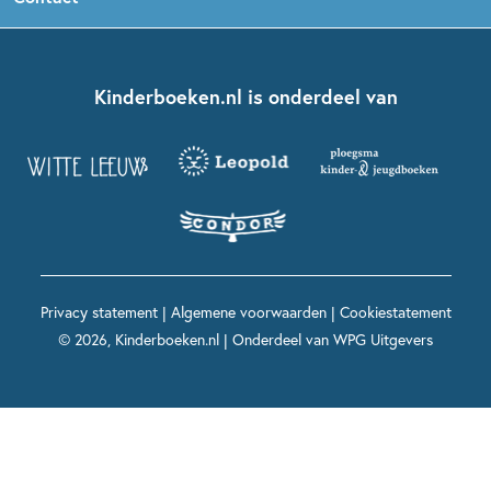
Boekentips 5 - 7 jaar
Dolfje Weerwolfje
Kinderjury
Over ons
Kinderboeken klassiekers
Boekentips 7 - 9 jaar
Fien en Teun
Nationale Voorleesdagen
Contact
Kinderboeken.nl is onderdeel van
Kinderboeken diversiteit
Boekentips 9 - 12 jaar
Kikker
Griffels en Penselen
Advies op maat
Grappige kinderboeken
Boekentips 12+ jaar
Spekkie en Sproet
Woutertje Pieterse Prijs
Nieuwsbrief
Spannende kinderboeken
Boekentips 15+ jaar
Mees Kees
Kinderboeken top 10
Alle boeken per onderwerp
Voor volwassenen
De regels van Floor
Prentenboeken top 10
Privacy statement
|
Algemene voorwaarden
|
Cookiestatement
Maxi & Helium
© 2026, Kinderboeken.nl | Onderdeel van
WPG Uitgevers
Voor het onderwijs
Alle kinderboekenpersonages