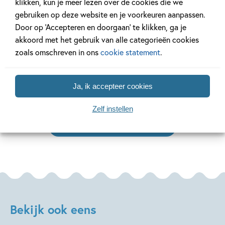
klikken, kun je meer lezen over de cookies die we
gebruiken op deze website en je voorkeuren aanpassen.
30 JUNI 2026
2 MEI 2024
Door op ‘Accepteren en doorgaan’ te klikken, ga je
Beatrix Potter 160 jaar!
Ons Kinderpane
akkoord met het gebruik van alle categorieën cookies
boom die een 
zoals omschreven in ons
cookie statement
.
Lees meer
Lees meer
Ja, ik accepteer cookies
Zelf instellen
Bekijk alle artikelen
Bekijk ook eens