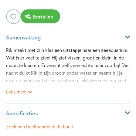
Bestellen
Samenvatting
Rik maakt met zijn klas een uitstapje naar een zeeaquarium.
Wat is er veel te zien! Hij ziet vissen, groot en klein, in de
mooiste kleuren. Er zwemt zelfs een echte haai voorbij! Die
nacht duikt Rik in zijn droom onder water en neemt hij je
mee op avontuur tussen zeesterren, inktvissen en nog veel
meer. En heb je Rosie de zeemeermin zien zwemmen? Dan
Lees meer
is Rik weer wakker. En bijna jarig! Kom je mee vieren op zijn
onderwaterfeestje? Blub, blub! Tekst en illustraties:
Liesbet Slegers
Specificaties
ISBN:
9789002280849
Zoek een boekhandel in de buurt
NUR:
272