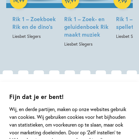
99
14
,
99
,
19
Rik 1 – Zoekboek
Rik 1 – Zoek- en
Rik 1 – R
Rik en de dino’s
geluidenboek Rik
spelletje
maakt muziek
Liesbet Slegers
Liesbet Sleg
Liesbet Slegers
Gerelateerde artikelen
Fijn dat je er bent!
Wij, en derde partijen, maken op onze websites gebruik
Achtergrond
Kinderpanel
van cookies. Wij gebruiken cookies voor het bijhouden
van statistieken, om voorkeuren op te slaan, maar ook
voor marketing doeleinden. Door op ‘Zelf instellen’ te