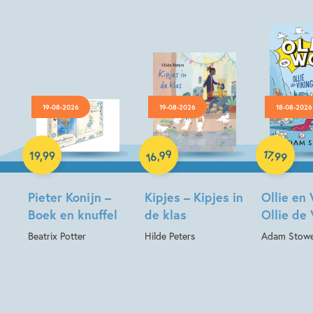
19-08-2026
19-08-2026
18-08-2026
Hardcover
Hardcover
Hardcover
99
17
,
,
19
,
99
99
16
Pieter Konijn –
Kipjes – Kipjes in
Ollie en
Boek en knuffel
de klas
Ollie de 
Beatrix Potter
Hilde Peters
Adam Stow