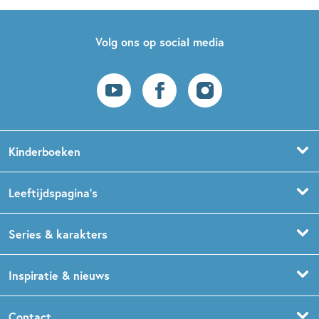
Volg ons op social media
Kinderboeken
Voorleesboeken
Leeftijdspagina’s
Prentenboeken
Boekentips 0 - 1,5 jaar
Series & karakters
Peuterboeken
Boekentips 1,5 - 3 jaar
De Gorgels
Inspiratie & nieuws
Babyboeken
Boekentips 3 - 5 jaar
Dog Man
Kinderboekenweek
Contact
Sprookjesboeken