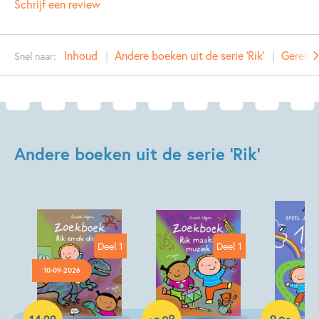
Schrijf een review
Type:
Hardcover
Auteur(s):
Liesbet Slegers
Inhoud
Andere boeken uit de serie 'Rik'
Gerelat
Snel naar:
Prijs:
14
,
99
Aantal pagina's:
32
Uitgever:
SU Kids & Digits
Verschijningsdatum:
14-05-2024
Andere boeken uit de serie 'Rik'
Kenmerken van dit boek
Dieren & natuur
Ontwikkeling kind
Soort boek
Liesbet Slegers
Deel 1
Deel 1
10-09-2026
Hardcover
Paperback
Hardcover
99
9
,