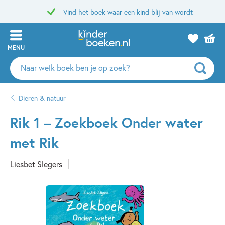
Vind het boek waar een kind blij van wordt
MENU
Zoeken
naar
boeken,
Dieren & natuur
auteurs
en
Rik 1 – Zoekboek Onder water
uitgevers
met Rik
Liesbet Slegers