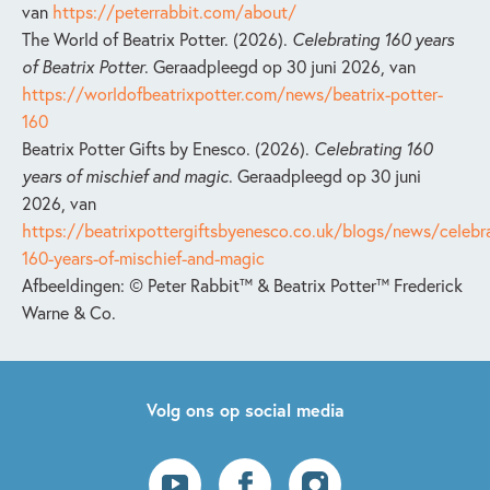
van
https://peterrabbit.com/about/
The World of Beatrix Potter. (2026).
Celebrating 160 years
of Beatrix Potter
. Geraadpleegd op 30 juni 2026, van
https://worldofbeatrixpotter.com/news/beatrix-potter-
160
Beatrix Potter Gifts by Enesco. (2026).
Celebrating 160
years of mischief and magic
. Geraadpleegd op 30 juni
2026, van
https://beatrixpottergiftsbyenesco.co.uk/blogs/news/celebra
160-years-of-mischief-and-magic
Afbeeldingen:
©
Peter Rabbit™ & Beatrix Potter™ Frederick
Warne & Co.
Volg ons op social media