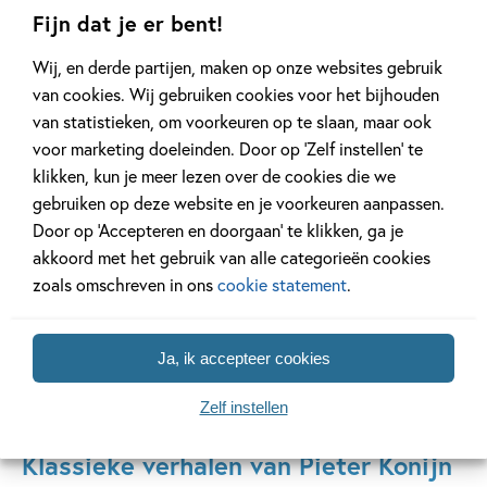
Fijn dat je er bent!
Ook haar illustraties zijn tijdloos. Met zachte aquarellen en
Wij, en derde partijen, maken op onze websites gebruik
oog voor ieder detail bracht ze haar dieren tot leven. Nog
van cookies. Wij gebruiken cookies voor het bijhouden
altijd vormen haar tekeningen de inspiratie voor boeken,
van statistieken, om voorkeuren op te slaan, maar ook
tentoonstellingen en producten over de hele wereld.
voor marketing doeleinden. Door op ‘Zelf instellen’ te
klikken, kun je meer lezen over de cookies die we
Dit jaar staat helemaal in het teken van
160 jaar Beatrix
gebruiken op deze website en je voorkeuren aanpassen.
Potter
. Een mooi moment om (opnieuw) kennis te maken
Door op ‘Accepteren en doorgaan’ te klikken, ga je
met de tijdloze avonturen van Pieter Konijn en zijn vriendjes.
akkoord met het gebruik van alle categorieën cookies
Of je nu al jaren fan bent of de verhalen voor het eerst
zoals omschreven in ons
cookie statement
.
ontdekt: de wereld van Beatrix Potter blijft jong en oud
betoveren.
Ja, ik accepteer cookies
Zelf instellen
Klassieke verhalen van Pieter Konijn