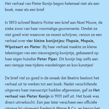
Het verhaal van Pieter Konijn begon helemaal niet als een
boek, maar als een brief.
In 1893 schreef Beatrix Potter een brief aan Noel Moore, de
zieke zoon van haar voormalige gouvernante. Omdat ze
niet goed wist waarover ze moest schrijven, verzon ze een
verhaal over
vier kleine konijntjes: Flopsie, Mopsie,
Wipstaart en Pieter
. Bij haar verhaal maakte ze kleine
tekeningen van een nieuwsgierig konijntje, gebaseerd op
haar eigen huisdier
Peter Piper
. Dit konijn liep zelfs aan
een riempje mee tijdens wandelingen en kon kunstjes!
De brief viel zo goed in de smaak dat Beatrix besloot het
verhaal uit te werken tot een boek. Nadat verschillende
uitgevers haar manuscript hadden afgewezen, gaf ze
Het
verhaal van Pieter Konijn
in 1901 zelf uit. Het boek was
direct uitverkocht. Een jaar later verscheen een officiële
uitgave bij uitgeverij Frederick Warne & Co. en begon het