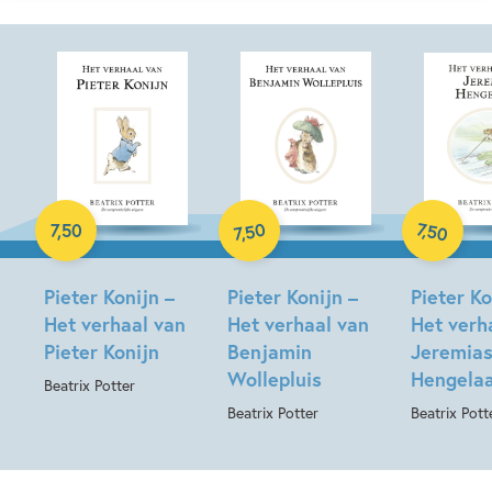
Hardcover
50
7
,
50
7
,
50
,
7
Hardcover
Hardcover
Pieter Konijn –
Pieter Konijn –
Pieter Ko
Het verhaal van
Het verhaal van
Het verh
Pieter Konijn
Benjamin
Jeremia
Wollepluis
Hengela
Beatrix Potter
Beatrix Potter
Beatrix Pott