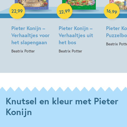
Hardcover
Hardcover
Hardcover
99
16
,
,
22
,
99
99
22
Pieter Konijn –
Pieter Konijn –
Pieter Ko
Verhaaltjes voor
Verhaaltjes uit
Puzzelb
het slapengaan
het bos
Beatrix Pott
Beatrix Potter
Beatrix Potter
Knutsel en kleur met Pieter
Konijn