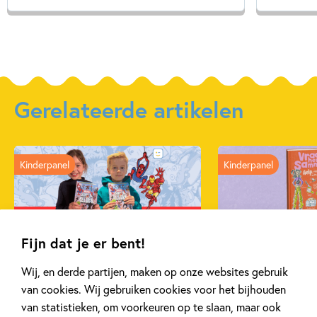
Gerelateerde artikelen
Kinderpanel
Kinderpanel
Fijn dat je er bent!
11 JANUARI 2026
22 DECEMBER 2025
Ons Kinderpanel leest:
Ons Kinderpane
Wij, en derde partijen, maken op onze websites gebruik
‘Marvel Superhelden’
‘Vraag het Sam
van cookies. Wij gebruiken cookies voor het bijhouden
van statistieken, om voorkeuren op te slaan, maar ook