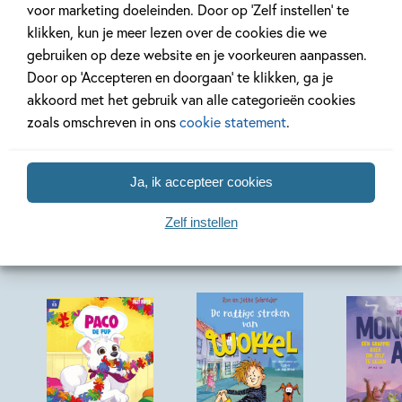
voor marketing doeleinden. Door op ‘Zelf instellen’ te
Lees meer
Lees meer
klikken, kun je meer lezen over de cookies die we
gebruiken op deze website en je voorkeuren aanpassen.
Door op ‘Accepteren en doorgaan’ te klikken, ga je
akkoord met het gebruik van alle categorieën cookies
Bekijk alle artikelen
zoals omschreven in ons
cookie statement
.
Ja, ik accepteer cookies
Meer van deze auteur
Zelf instellen