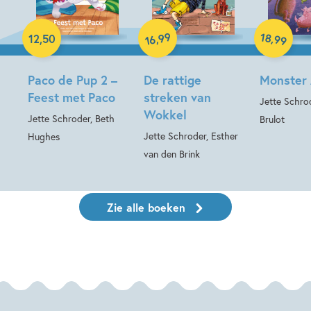
Hardcover
Paperback
Hardcover
99
18
,
,
12
,
50
99
16
Paco de Pup 2 –
De rattige
Monster 
Feest met Paco
streken van
Jette Schro
Wokkel
Jette Schroder, Beth
Brulot
Jette Schroder, Esther
Hughes
van den Brink
Zie alle boeken