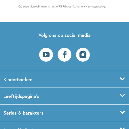
Op onze nieuwsbrieven is het
WPG Privacy Statement
van toepassing.
Volg ons op social media
Kinderboeken
Voorleesboeken
Leeftijdspagina’s
Prentenboeken
Boekentips 0 - 1,5 jaar
Series & karakters
Peuterboeken
Boekentips 1,5 - 3 jaar
De Gorgels