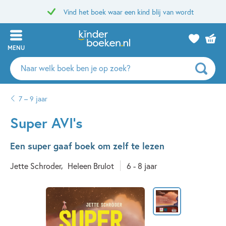
Vind het boek waar een kind blij van wordt
MENU
Zoeken
naar
boeken,
7 – 9 jaar
auteurs
en
Super AVI’s
uitgevers
Een super gaaf boek om zelf te lezen
Jette Schroder
Heleen Brulot
6 - 8 jaar