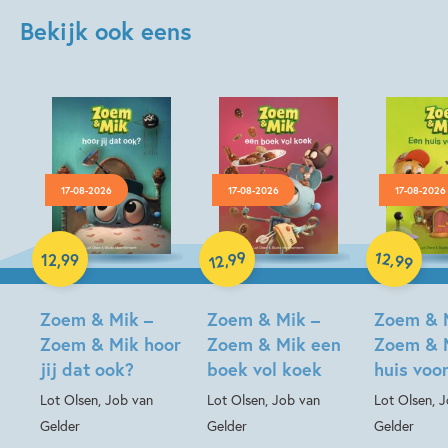
Bekijk ook eens
17-08-2026
17-08-2026
17-08-2026
99
12
,
,
12
,
99
99
12
Hardcover
Hardcover
Hardcover
Zoem & Mik –
Zoem & Mik –
Zoem & 
Zoem & Mik hoor
Zoem & Mik een
Zoem & 
jij dat ook?
boek vol koek
huis voo
Lot Olsen, Job van
Lot Olsen, Job van
Lot Olsen, 
Gelder
Gelder
Gelder