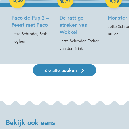
,
,
12
,
50
99
16
Paco de Pup 2 –
De rattige
Monster 
Feest met Paco
streken van
Jette Schro
Wokkel
Jette Schroder, Beth
Brulot
Jette Schroder, Esther
Hughes
van den Brink
Zie alle boeken
Bekijk ook eens