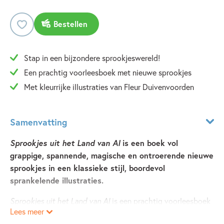
Bestellen
Stap in een bijzondere sprookjeswereld!
Een prachtig voorleesboek met nieuwe sprookjes
Met kleurrijke illustraties van Fleur Duivenvoorden
Samenvatting
Sprookjes uit het Land van Al
is een boek vol
grappige, spannende, magische en ontroerende nieuwe
sprookjes in een klassieke stijl, boordevol
sprankelende illustraties.
Sprookjes uit het Land van Al
is een prachtig voorleesboek
Lees meer
van Jette Schröder, met kleurrijke illustraties van Fleur