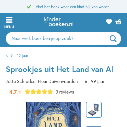
Vind het boek waar een kind blij van wordt
MENU
Zoeken
naar
boeken,
9 – 12 jaar
auteurs
en
Sprookjes uit Het Land van Al
uitgevers
Jette Schroder
Fleur Duivenvoorden
6 - 99 jaar
4.7
3 reviews
/5