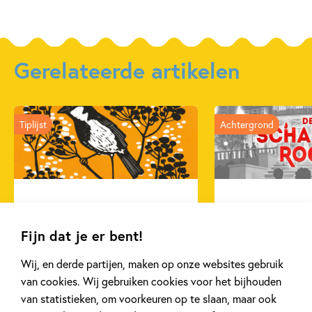
Gerelateerde artikelen
Tiplijst
Achtergrond
27 APRIL 2026
20 APRIL 2026
De mooiste cadeauboeken
Oplossing ‘De 
Fijn dat je er bent!
voor Moederdag
puzzel!
Wij, en derde partijen, maken op onze websites gebruik
van cookies. Wij gebruiken cookies voor het bijhouden
Lees meer
Lees meer
van statistieken, om voorkeuren op te slaan, maar ook