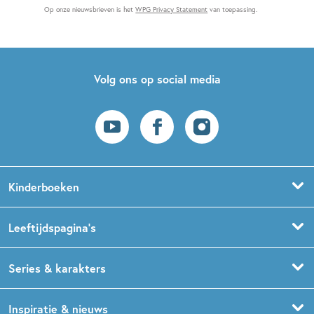
Op onze nieuwsbrieven is het
WPG Privacy Statement
van toepassing.
Volg ons op social media
Kinderboeken
Voorleesboeken
Leeftijdspagina’s
Prentenboeken
Boekentips 0 - 1,5 jaar
Series & karakters
Peuterboeken
Boekentips 1,5 - 3 jaar
De Gorgels
Inspiratie & nieuws