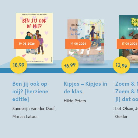
19-08-2026
19-08-2026
17-08-2026
Hardcover
99
12
,
,
18
,
99
99
16
Hardcover
Hardcover
Ben jij ook op
Kipjes – Kipjes in
Zoem & 
mij? [herziene
de klas
Zoem & 
editie]
jij dat o
Hilde Peters
Sanderijn van der Doef,
Lot Olsen, 
Marian Latour
Gelder