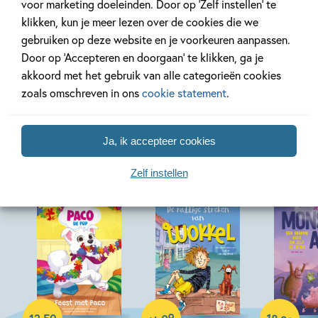
voor marketing doeleinden. Door op ‘Zelf instellen’ te
klikken, kun je meer lezen over de cookies die we
gebruiken op deze website en je voorkeuren aanpassen.
Bekijk alle artikelen
Door op ‘Accepteren en doorgaan’ te klikken, ga je
akkoord met het gebruik van alle categorieën cookies
zoals omschreven in ons
cookie statement
.
Meer van deze auteur
Ja, ik accepteer cookies
Zelf instellen
Hardcover
Paperback
Hardcover
99
18