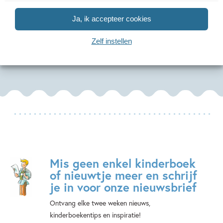
Op avontuur in
Original
Geluksm
de ruimte
Squishmallows
Ja, ik accepteer cookies
Hinkler Stud
kleurboek
André Kuipers, Paco
Zelf instellen
Jazwares
Vink
Mis geen enkel kinderboek
of nieuwtje meer en schrijf
je in voor onze nieuwsbrief
Ontvang elke twee weken nieuws,
kinderboekentips en inspiratie!