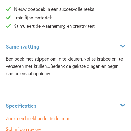
Nieuw doeboek in een succesvolle reeks
Train fijne motoriek
Stimuleert de waarneming en creativiteit
Samenvatting
Een boek met stippen om in te kleuren, vol te krabbelen, te
versieren met krullen...Bedenk de gekste dingen en begin
dan helemaal opnieuw!
Lees meer
Specificaties
ISBN:
9789002282850
Zoek een boekhandel in de buurt
NUR:
272
Schrijf een review