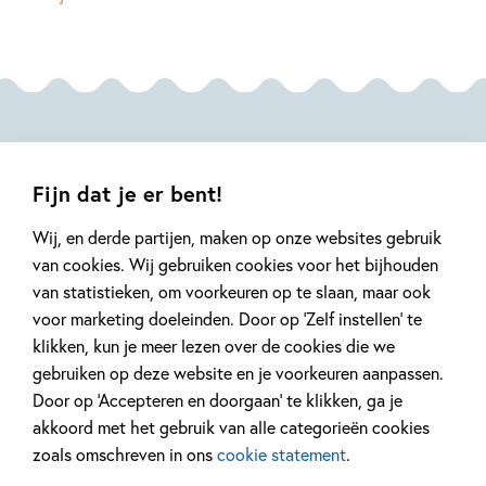
Type:
Paperback
Auteur(s):
Hervé Tullet
Prijs:
14
,
99
Aantal pagina's:
140
Uitgever:
Oogappel
Bekijk ook eens
Verschijningsdatum:
18-06-2024
Fijn dat je er bent!
Kenmerken van dit boek
Wij, en derde partijen, maken op onze websites gebruik
van cookies. Wij gebruiken cookies voor het bijhouden
Kleuren & vormen
Hervé Tullet
van statistieken, om voorkeuren op te slaan, maar ook
voor marketing doeleinden. Door op ‘Zelf instellen’ te
klikken, kun je meer lezen over de cookies die we
gebruiken op deze website en je voorkeuren aanpassen.
Paperback
Door op ‘Accepteren en doorgaan’ te klikken, ga je
9
99
,
99
17
,
99
,
7
Paperback
Hardcover
akkoord met het gebruik van alle categorieën cookies
zoals omschreven in ons
cookie statement
.
André Kuipers –
Squishmallows –
Cosy Col