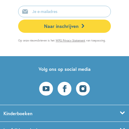
E-
mailadres
Naar inschrijven
Op onze nieuwsbrieven is het
WPG Privacy Statement
van toepassing.
Volg ons op social media
Kinderboeken
Voorleesboeken