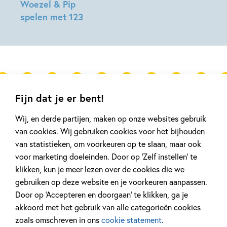
Woezel & Pip
spelen met 123
Gerelateerde artikelen
Fijn dat je er bent!
Wij, en derde partijen, maken op onze websites gebruik
van cookies. Wij gebruiken cookies voor het bijhouden
Tiplijst
Tiplijst
van statistieken, om voorkeuren op te slaan, maar ook
voor marketing doeleinden. Door op ‘Zelf instellen’ te
klikken, kun je meer lezen over de cookies die we
gebruiken op deze website en je voorkeuren aanpassen.
Door op ‘Accepteren en doorgaan’ te klikken, ga je
4 AUGUSTUS 2026
8 JUNI 2026
De Makkelijk Lezen TIP25
Ga op vakanti
akkoord met het gebruik van alle categorieën cookies
van 2026
leukste verhal
zoals omschreven in ons
cookie statement
.