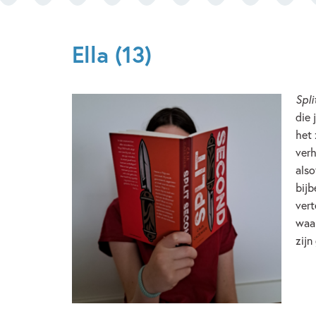
Ella (13)
Spli
die 
het 
verh
also
bijb
vert
waar
zijn