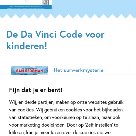
De Da Vinci Code voor
kinderen!
Het uurwerkmysterie
Sam Sedgman
Fijn dat je er bent!
Bekijk dit boek
Deel 1
Deel 1
Wij, en derde partijen, maken op onze websites gebruik
van cookies. Wij gebruiken cookies voor het bijhouden
Bestellen
van statistieken, om voorkeuren op te slaan, maar ook
voor marketing doeleinden. Door op ‘Zelf instellen’ te
Hardcover:
klikken, kun je meer lezen over de cookies die we