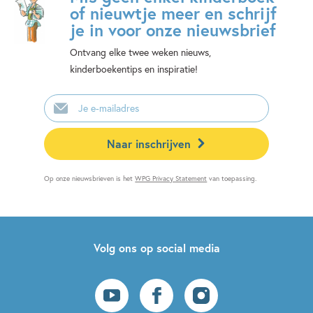
of nieuwtje meer en schrijf
je in voor onze nieuwsbrief
Ontvang elke twee weken nieuws,
kinderboekentips en inspiratie!
E-
mailadres
Naar inschrijven
Op onze nieuwsbrieven is het
WPG Privacy Statement
van toepassing.
Volg ons op social media