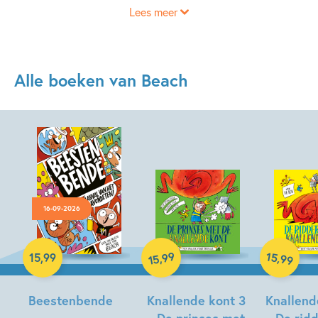
Lees meer
Alle boeken van Beach
16-09-2026
Hardcover
Hardcover
Hardcover
99
15
,
,
15
,
99
99
15
Beestenbende
Knallende kont 3
Knallend
– De prinses met
– De rid