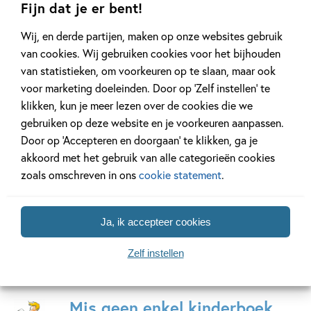
04-11-2026
04-11-2026
04-11-2026
Fijn dat je er bent!
Hardcover
Hardcover
Wij, en derde partijen, maken op onze websites gebruik
Hardcover
22
99
,
,
22
,
50
99
15
van cookies. Wij gebruiken cookies voor het bijhouden
van statistieken, om voorkeuren op te slaan, maar ook
voor marketing doeleinden. Door op ‘Zelf instellen’ te
Kipjes – Kom
Zo vind je een
Pieter Ko
klikken, kun je meer lezen over de cookies die we
maar, kipjes!
yeti
Verhaaltj
gebruiken op deze website en je voorkeuren aanpassen.
PAKKET (boek +
het bos
Matt
Door op ‘Accepteren en doorgaan’ te klikken, ga je
knuffeltje)
Hunt
Beatrix
akkoord met het gebruik van alle categorieën cookies
Hilde
Potter
zoals omschreven in ons
cookie statement
.
Peters
Ja, ik accepteer cookies
Zelf instellen
Mis geen enkel kinderboek