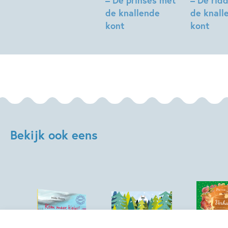
Beach
de knallende
de knall
kont
kont
Beach
Beach
Bekijk ook eens