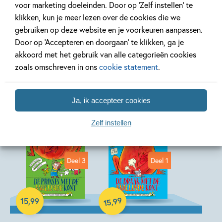
voor marketing doeleinden. Door op ‘Zelf instellen’ te
klikken, kun je meer lezen over de cookies die we
gebruiken op deze website en je voorkeuren aanpassen.
Door op ‘Accepteren en doorgaan’ te klikken, ga je
akkoord met het gebruik van alle categorieën cookies
zoals omschreven in ons
cookie statement
.
Andere boeken uit de serie
Ja, ik accepteer cookies
'Knallende kont'
Zelf instellen
Deel 3
Deel 1
99
,
15
,
99
15
Hardcover
Hardcover