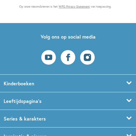
Op onze nieuwsbrieven is het
WPG Privacy Statement
van toepassing.
Volg ons op social media
Kinderboeken
Voorleesboeken
Leeftijdspagina’s
Prentenboeken
Boekentips 0 - 1,5 jaar
Series & karakters
Peuterboeken
Boekentips 1,5 - 3 jaar
De Gorgels