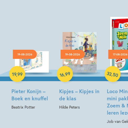
19-08-2026
19-08-2026
17-08-2026
Hardcover
Hardcover
Paperback
32
99
,
,
19
,
99
50
16
Pieter Konijn –
Kipjes – Kipjes in
Loco Min
Boek en knuffel
de klas
mini pak
Zoem & 
Beatrix Potter
Hilde Peters
leren le
Job van Gel