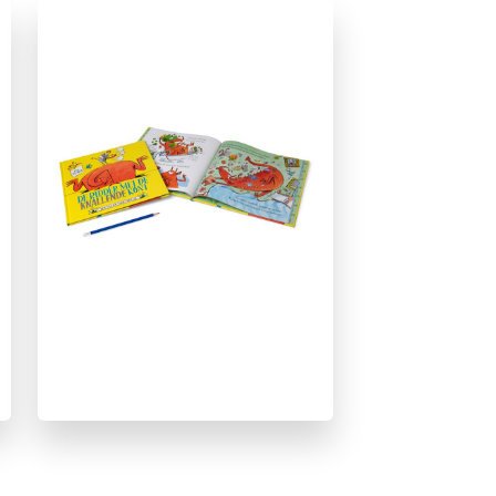
Fantasie
Graphic novel/extra veel beeld
Prentenboeken
Sprookjes, mythen & legendes
Beach