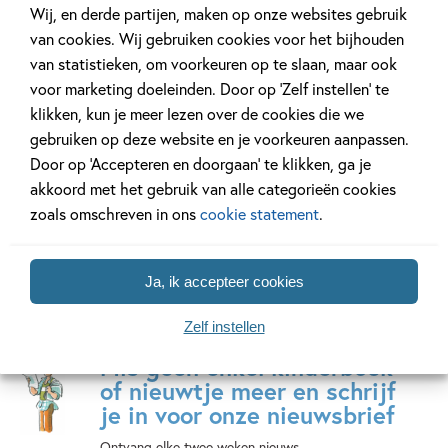
Wij, en derde partijen, maken op onze websites gebruik
van cookies. Wij gebruiken cookies voor het bijhouden
Mike & Molly –
Kikker – Kikker
Instopve
van statistieken, om voorkeuren op te slaan, maar ook
Mike & Molly
maakt muziek
1 – Slaap
voor marketing doeleinden. Door op ‘Zelf instellen’ te
vieren
poezen!
Max
klikken, kun je meer lezen over de cookies die we
Sinterklaas
Velthuijs
Naomi
gebruiken op deze website en je voorkeuren aanpassen.
Nick
Tipping
Door op ‘Accepteren en doorgaan’ te klikken, ga je
Driessen
akkoord met het gebruik van alle categorieën cookies
zoals omschreven in ons
cookie statement
.
Ja, ik accepteer cookies
Zelf instellen
Mis geen enkel kinderboek
of nieuwtje meer en schrijf
je in voor onze nieuwsbrief
Ontvang elke twee weken nieuws,