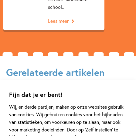
school...
Lees meer
Gerelateerde artikelen
Fijn dat je er bent!
Tiplijst
Tiplijst
Wij, en derde partijen, maken op onze websites gebruik
van cookies. Wij gebruiken cookies voor het bijhouden
van statistieken, om voorkeuren op te slaan, maar ook
voor marketing doeleinden. Door op ‘Zelf instellen’ te
27 MEI 2026
1 NOVEMBER 2025