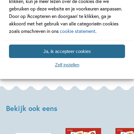
klikken, kun je meer lezen over de cookies die we
Verveel je geen moment
Loco leerspell
gebruiken op deze website en je voorkeuren aanpassen.
met deze kleurboeken!
kind!
Door op ‘Accepteren en doorgaan’ te klikken, ga je
akkoord met het gebruik van alle categorieën cookies
zoals omschreven in ons
cookie statement
.
Lees meer
Lees meer
Ja, ik accepteer cookies
Bekijk alle artikelen
Zelf instellen
Bekijk ook eens