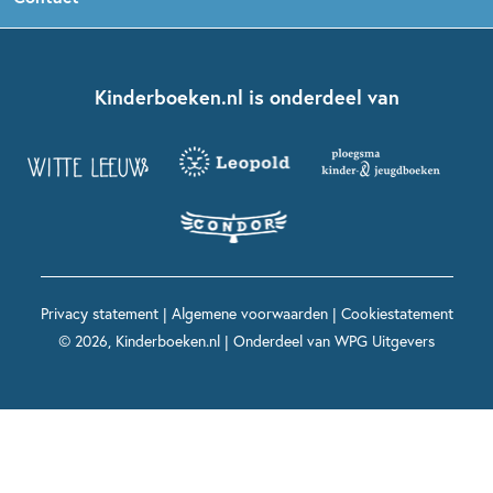
Boekentips 5 - 7 jaar
Dolfje Weerwolfje
Kinderjury
Over ons
Kinderboeken klassiekers
Boekentips 7 - 9 jaar
Fien en Teun
Nationale Voorleesdagen
Contact
Kinderboeken.nl is onderdeel van
Kinderboeken diversiteit
Boekentips 9 - 12 jaar
Kikker
Griffels en Penselen
Advies op maat
Grappige kinderboeken
Boekentips 12+ jaar
Spekkie en Sproet
Woutertje Pieterse Prijs
Nieuwsbrief
Spannende kinderboeken
Boekentips 15+ jaar
Mees Kees
Kinderboeken top 10
Alle boeken per onderwerp
Voor volwassenen
De regels van Floor
Prentenboeken top 10
Privacy statement
|
Algemene voorwaarden
|
Cookiestatement
Maxi & Helium
© 2026, Kinderboeken.nl | Onderdeel van
WPG Uitgevers
Voor het onderwijs
Alle kinderboekenpersonages