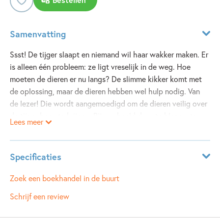
Samenvatting
Ssst! De tijger slaapt en niemand wil haar wakker maken. Er
is alleen één probleem: ze ligt vreselijk in de weg. Hoe
moeten de dieren er nu langs? De slimme kikker komt met
de oplossing, maar de dieren hebben wel hulp nodig. Van
de lezer! Die wordt aangemoedigd om de dieren veilig over
de tijger heen te krijgen. Bijvoorbeeld door te blazen, te
Lees meer
aaien, te wiegen en zelfs een slaapliedje te zingen. Zal het
alle dieren lukken om veilig aan de overkant te komen? En
zeg, waar zijn al die ballonnen eigenlijk voor? Voor kinderen
Specificaties
vanaf 2 jaar.
ISBN:
9789025765460
Zoek een boekhandel in de buurt
NUR:
273
Schrijf een review
Type:
Hardcover
Inmiddels is 'Ssst! De tijger slaapt' een ware klassieker te