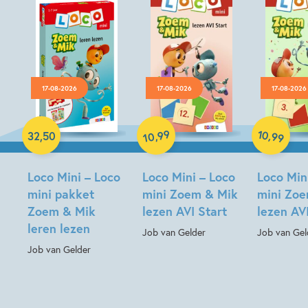
17-08-2026
17-08-2026
17-08-2026
Paperback
Paperback
Paperback
99
10
,
,
32
,
50
99
10
Loco Mini – Loco
Loco Mini – Loco
Loco Min
mini pakket
mini Zoem & Mik
mini Zo
Zoem & Mik
lezen AVI Start
lezen AV
leren lezen
Job van Gelder
Job van Gel
Job van Gelder