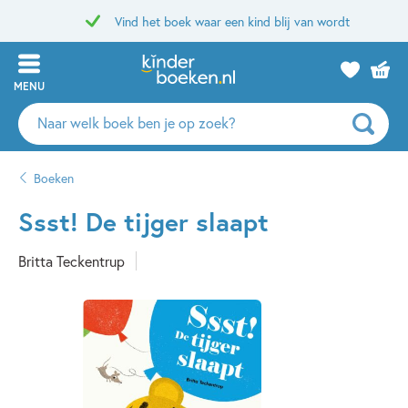
Vind het boek waar een kind blij van wordt
MENU
Zoeken
naar
boeken,
Boeken
auteurs
en
Ssst! De tijger slaapt
uitgevers
Britta Teckentrup