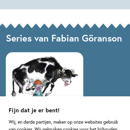
Hilde
Deutsch,
Peters
Lidia
Fernandez,
Katie
Jennings
Series van Fabian Göranson
Campbell
Fijn dat je er bent!
Wij, en derde partijen, maken op onze websites gebruik
Pippi Langkous
van cookies. Wij gebruiken cookies voor het bijhouden