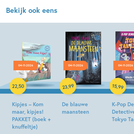
Bekijk ook eens
04-11-2026
04-11-2026
04-11-2026
Hardcover
Hardcover
Hardcover
99
15
,
,
22
,
50
99
23
Kipjes – Kom
De blauwe
K-Pop D
maar, kipjes!
maansteen
Detectiv
PAKKET (boek +
Tokyo T
Tonke
knuffeltje)
Dragt
Stacia