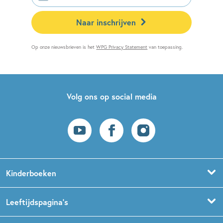
Naar inschrijven
Op onze nieuwsbrieven is het
WPG Privacy Statement
van toepassing.
Volg ons op social media
Kinderboeken
Voorleesboeken
Leeftijdspagina’s
Prentenboeken
Boekentips 0 - 1,5 jaar