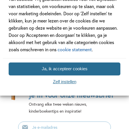
van statistieken, om voorkeuren op te slaan, maar ook
9 delen
voor marketing doeleinden. Door op ‘Zelf instellen’ te
klikken, kun je meer lezen over de cookies die we
Bekijk alle series
gebruiken op deze website en je voorkeuren aanpassen.
Door op ‘Accepteren en doorgaan’ te klikken, ga je
akkoord met het gebruik van alle categorieën cookies
zoals omschreven in ons
cookie statement
.
Ja, ik accepteer cookies
Mis geen enkel kinderboek
Zelf instellen
of nieuwtje meer en schrijf
je in voor onze nieuwsbrief
Ontvang elke twee weken nieuws,
kinderboekentips en inspiratie!
E-
mailadres