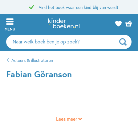
Vind het boek waar een kind blij van wordt
MENU
Zoeken
naar
boeken,
Auteurs & illustratoren
auteurs
en
Fabian Göranson
uitgevers
Lees meer