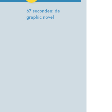
67 seconden: de
graphic novel
Jason
Reynolds,
Danica
Novgorodoff