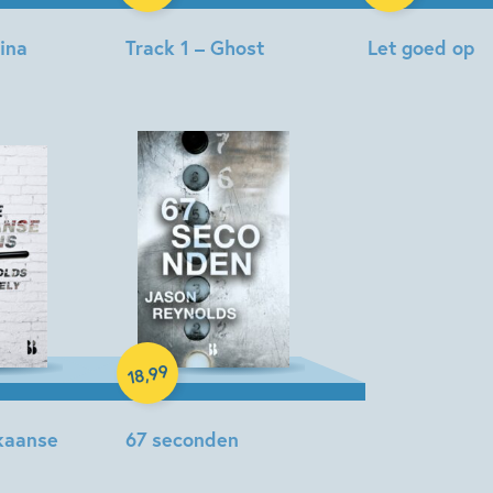
tina
Track 1 – Ghost
Let goed op
Jason
Jason
Reynolds
Reynolds
Paperback
99
,
18
kaanse
67 seconden
Jason