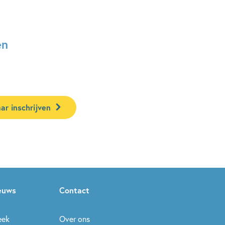
en
ar inschrijven
ieuws
Contact
eek
Over ons