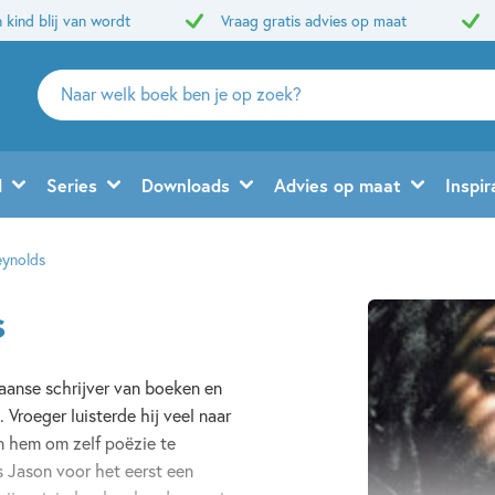
 kind blij van wordt
Vraag gratis advies op maat
Zoeken
naar
boeken,
auteurs
d
Series
Downloads
Advies op maat
Inspir
en
uitgevers
eynolds
s
aanse schrijver van boeken en
 Vroeger luisterde hij veel naar
n hem om zelf poëzie te
as Jason voor het eerst een