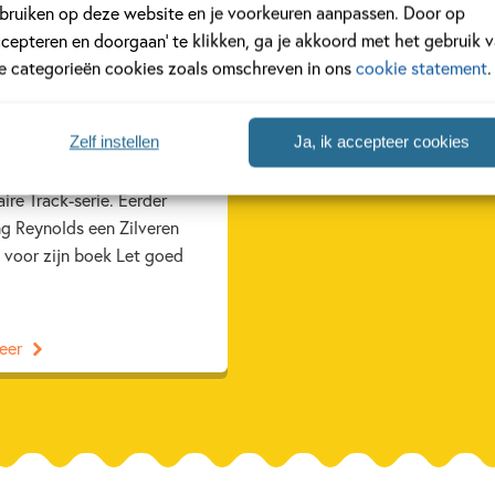
bruiken op deze website en je voorkeuren aanpassen. Door op
el
ccepteren en doorgaan’ te klikken, ga je akkoord met het gebruik 
a, geschreven door de
le categorieën cookies zoals omschreven in ons
cookie statement
.
kaanse auteur Jason
ds, is op woensdag 18 juni
nd met een Zilveren Griffel.
Zelf instellen
Ja, ik accepteer cookies
 het tweede deel uit de
ire Track-serie. Eerder
ng Reynolds een Zilveren
l voor zijn boek Let goed
eer