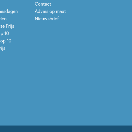
Contact
leesdagen
Advies op maat
elen
Nieuwsbrief
se Prijs
op 10
top 10
ijs