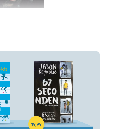
Paperback
19
,
99