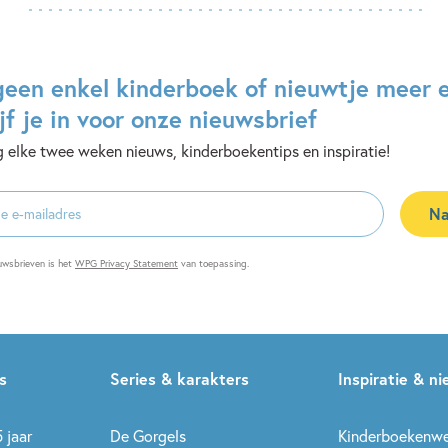
geen enkel kinderboek of nieuwtje meer 
jf je in voor onze nieuwsbrief
 elke twee weken nieuws, kinderboekentips en inspiratie!
Na
es
uwsbrieven is het
WPG Privacy Statement
van toepassing.
s
Series & karakters
Inspiratie & n
 jaar
De Gorgels
Kinderboekenw