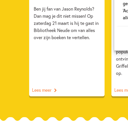
ge
Griff
Ben jij fan van Jason Reynolds?
‘A
Dan mag je dit niet missen! Op
Patin
al
zaterdag 21 maart is hij te gast in
Ameri
Bibliotheek Neude om van alles
Reynol
over zijn boeken te vertellen.
bekroo
Dit is
popula
ontvi
Griffe
op.
Lees meer
Lees m