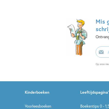
Mis 
schri
Ontvang
E-
mailadr
Op onze nie
Kinderboeken
Leeftijdspagina’
Voorleesboeken
Boekentips 0 - 1,5