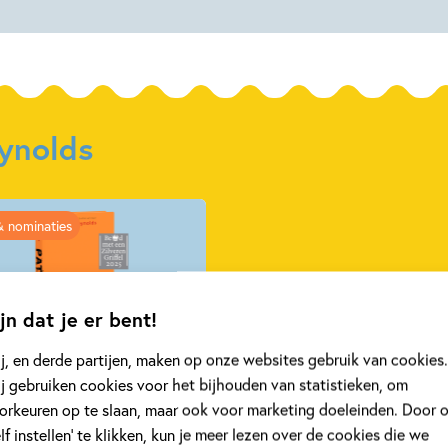
Reynolds
eynolds
& nominaties
jn dat je er bent!
j, en derde partijen, maken op onze websites gebruik van cookies.
j gebruiken cookies voor het bijhouden van statistieken, om
 2025
orkeuren op te slaan, maar ook voor marketing doeleinden. Door 
na’ van Jason Reynolds
elf instellen’ te klikken, kun je meer lezen over de cookies die we
oond met Zilveren