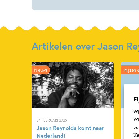
Jason
Jason
Reynolds
Reynolds
Artikelen over Jason R
Nieuws
Prijzen 
Fi
Wi
Wi
24 FEBRUARI 2026
19 JUNI
vo
Jason Reynolds komt naar
‘Pati
‘Z
Nederland!
bekr