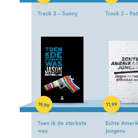
Track 3 – Sunny
Track 2 – Pa
Jason
Jason
Reynolds
Reynolds
Paperback
E-book
19
,
11
,
99
99
Toen ik de sterkste
Echte Ameri
was
jongens