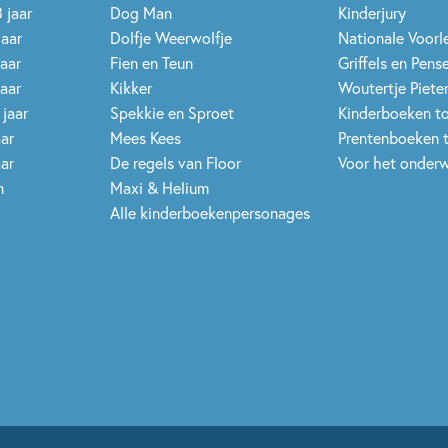
 jaar
Dog Man
Kinderjury
jaar
Dolfje Weerwolfje
Nationale Voor
jaar
Fien en Teun
Griffels en Pens
jaar
Kikker
Woutertje Pieter
 jaar
Spekkie en Sproet
Kinderboeken t
aar
Mees Kees
Prentenboeken 
aar
De regels van Floor
Voor het onderw
n
Maxi & Helium
Alle kinderboekenpersonages