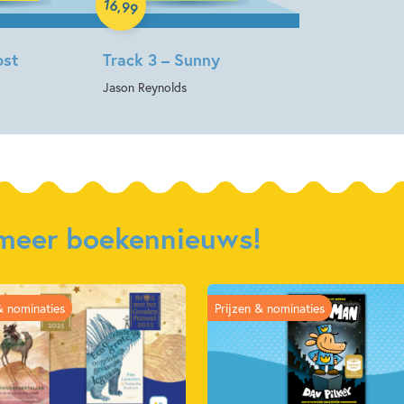
16
,
99
ost
Track 3 – Sunny
Jason Reynolds
r meer boekennieuws!
& nominaties
Prijzen & nominaties