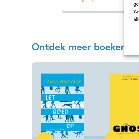
ge
‘A
al
Ontdek meer boeken va
Hardcover
Hardcover