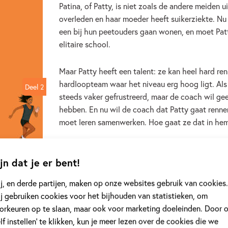
Patina, of Patty, is niet zoals de andere meiden ui
overleden en haar moeder heeft suikerziekte. Nu 
een bij hun peetouders gaan wonen, en moet Pat
elitaire school.
Maar Patty heeft een talent: ze kan heel hard re
hardloopteam waar het niveau erg hoog ligt. Als d
Deel 2
Deel 2
steeds vaker gefrustreerd, maar de coach wil geen
hebben. En nu wil de coach dat Patty gaat renne
moet leren samenwerken. Hoe gaat ze dat in h
Het tweede deel in de serie van de Amerikaanse
jn dat je er bent!
Bekijk dit boek
Bestellen
j, en derde partijen, maken op onze websites gebruik van cookies.
j gebruiken cookies voor het bijhouden van statistieken, om
orkeuren op te slaan, maar ook voor marketing doeleinden. Door 
elf instellen’ te klikken, kun je meer lezen over de cookies die we