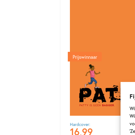
Prijswinnaar
Fi
Wi
Wi
vo
Hardcover:
16
,
99
‘Z