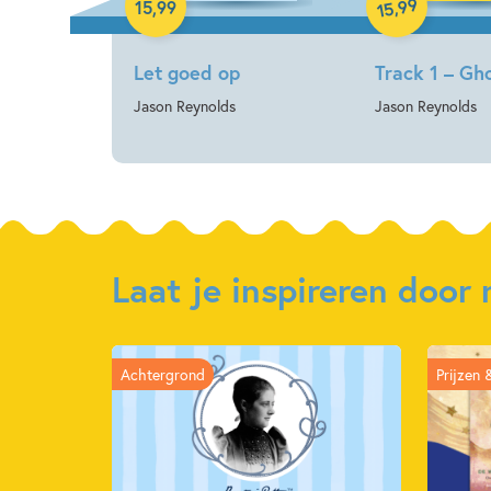
99
,
15
,
99
15
Let goed op
Track 1 – Gh
Jason Reynolds
Jason Reynolds
Laat je inspireren doo
Achtergrond
Prijzen 