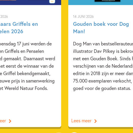
 2026
14 JUNI 2026
aars Griffels en
Gouden boek voor Dog
elen 2026
Man!
ensdag 17 juni werden de
Dog Man van bestsellerauteur
en Griffels en Penselen
illustrator Dav Pilkey is bekr
d gemaakt. Daarnaast werd
met een Gouden Boek. Sinds 
et eerst de winnaar van de
verschijnen van de Nederland
e Griffel bekendgemaakt,
editie in 2018 zijn er meer da
ieuwe prijs in samenwerking
75.000 exemplaren verkocht,
et Wereld Natuur Fonds.
goed voor de gouden status.
eer
Lees meer