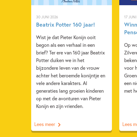
30 JUNI 2026
17 JUNI
Beatrix Potter 160 jaar!
Winn
Pens
Wist je dat Pieter Konijn ooit
begon als een verhaal in een
Op wo
brief? Ter ere van 160 jaar Beatrix
Zilver
Potter duiken we in het
beken
bijzondere leven van de vrouw
voor h
achter het beroemde konijntje en
Groen
vele andere karakters. Al
een n
generaties lang groeien kinderen
met h
op met de avonturen van Pieter
Konijn en zijn vrienden.
Lees meer
Lees m