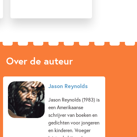
scherp een situatie neerzetten.' -
Jaap Friso
'[Reynolds] bezit de gave om lezers recht in het hart te
raken.' -
Boekwijzer
Over de auteur
Jason Reynolds
Jason Reynolds (1983) is
een Amerikaanse
schrijver van boeken en
gedichten voor jongeren
en kinderen. Vroeger