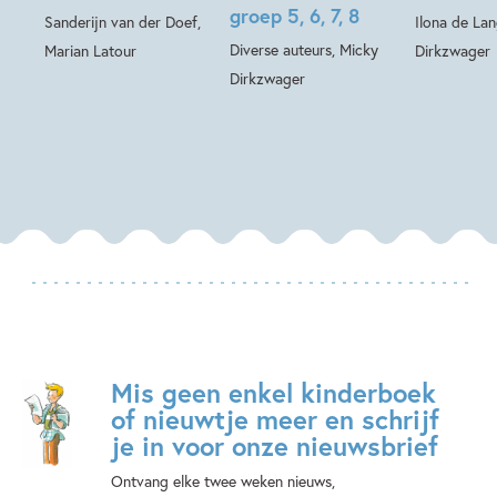
groep 5, 6, 7, 8
Sanderijn van der Doef,
Ilona de La
Diverse auteurs, Micky
Marian Latour
Dirkzwager
Dirkzwager
Mis geen enkel kinderboek
of nieuwtje meer en schrijf
je in voor onze nieuwsbrief
Ontvang elke twee weken nieuws,