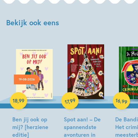
Bekijk ook eens
19-08-2026
Hardcover
Hardcover
16
99
,
18
,
99
,
99
17
Hardcover
Ben jij ook op
Spot aan! – De
De Bandin
mij? [herziene
spannendste
Het crim
editie]
avonturen in
meesterb