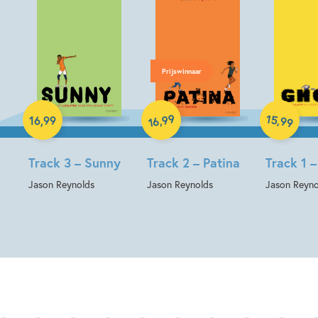
Prijswinnaar
Hardcover
Hardcover
Hardcover
99
15
,
,
16
,
99
99
16
Track 3 – Sunny
Track 2 – Patina
Track 1 
Jason Reynolds
Jason Reynolds
Jason Reyno