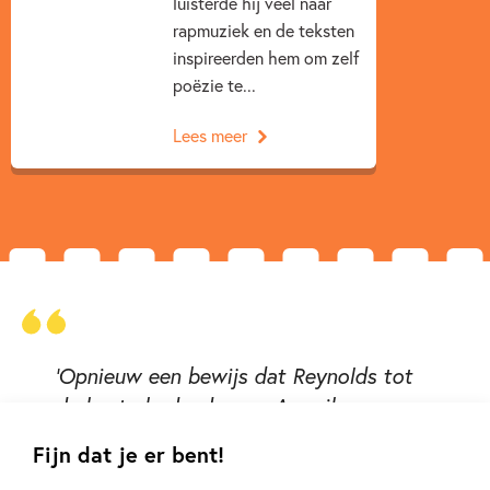
luisterde hij veel naar
rapmuziek en de teksten
inspireerden hem om zelf
poëzie te...
Lees meer
‘Opnieuw een bewijs dat Reynolds tot
de beste hedendaagse Amerikaanse
jeugdauteurs behoort.’
Fijn dat je er bent!
Trouw