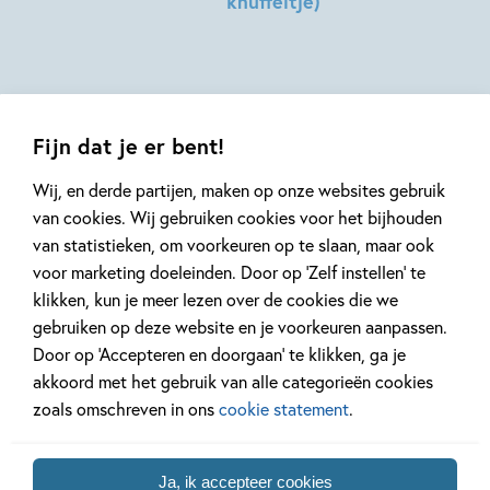
knuffeltje)
Talbot,
Dragt
Sophie
Hilde
Hodge
Peters
Fijn dat je er bent!
Wij, en derde partijen, maken op onze websites gebruik
van cookies. Wij gebruiken cookies voor het bijhouden
van statistieken, om voorkeuren op te slaan, maar ook
Mis geen enkel kinderboek
voor marketing doeleinden. Door op ‘Zelf instellen’ te
of nieuwtje meer en schrijf
klikken, kun je meer lezen over de cookies die we
je in voor onze nieuwsbrief
gebruiken op deze website en je voorkeuren aanpassen.
Ontvang elke twee weken nieuws,
Door op ‘Accepteren en doorgaan’ te klikken, ga je
kinderboekentips en inspiratie!
akkoord met het gebruik van alle categorieën cookies
zoals omschreven in ons
cookie statement
.
E-
mailadres
Ja, ik accepteer cookies