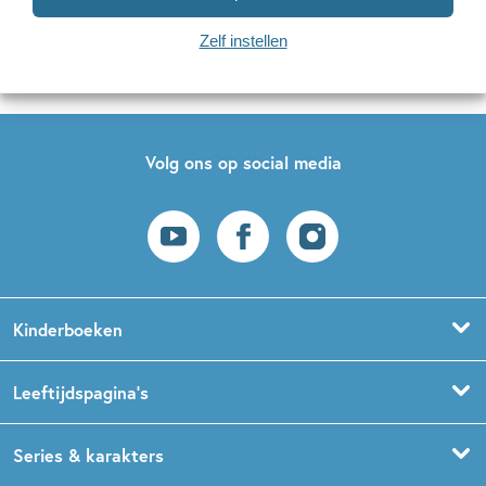
Naar inschrijven
Zelf instellen
Op onze nieuwsbrieven is het
WPG Privacy Statement
van toepassing.
Volg ons op social media
Kinderboeken
Voorleesboeken
Leeftijdspagina’s
Prentenboeken
Boekentips 0 - 1,5 jaar
Series & karakters
Peuterboeken
Boekentips 1,5 - 3 jaar