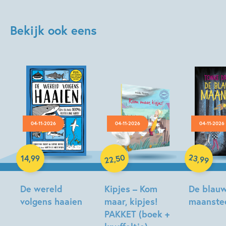
Bekijk ook eens
04-11-2026
04-11-2026
04-11-2026
Hardcover
Hardcover
Hardcover
50
23
,
,
14
,
99
99
22
De wereld
Kipjes – Kom
De blau
volgens haaien
maar, kipjes!
maanste
PAKKET (boek +
Christian
Tonke