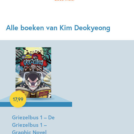
Alle boeken van Kim Deokyeong
Hardcover
17
,
99
Griezelbus 1 – De
Griezelbus 1 –
Graphic Novel