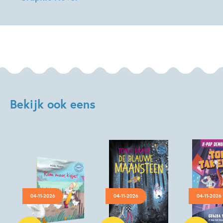
Paul
van
Loon,
Kim
Deokyeong
Bekijk ook eens
04-11-2026
04-11-2026
04-11-2026
Hardcover
Hardcover
Hardcover