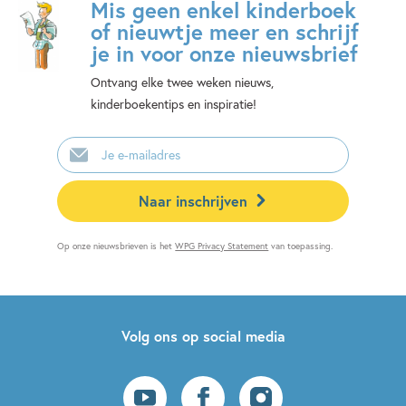
Mis geen enkel kinderboek
of nieuwtje meer en schrijf
je in voor onze nieuwsbrief
Ontvang elke twee weken nieuws,
kinderboekentips en inspiratie!
E-
mailadres
Naar inschrijven
Op onze nieuwsbrieven is het
WPG Privacy Statement
van toepassing.
Volg ons op social media