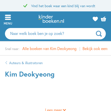
Vind het boek waar een kind blij van wordt
MENU
Zoeken
naar
boeken,
Alle boeken van Kim Deokyeong
Bekijk ook eens
Snel naar:
auteurs
en
uitgevers
Auteurs & illustratoren
Kim Deokyeong
Lees meer