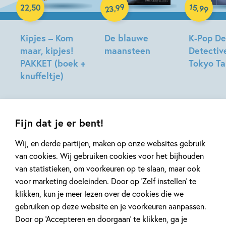
99
15
,
,
22
,
50
99
23
Kipjes – Kom
De blauwe
K-Pop D
maar, kipjes!
maansteen
Detectiv
PAKKET (boek +
Tokyo T
Tonke
knuffeltje)
Dragt
Stacia
Hilde
Deutsch,
Peters
Lidia
Fernandez,
Fijn dat je er bent!
Katie
Jennings
Wij, en derde partijen, maken op onze websites gebruik
Series van Kim Deokyeong
Campbell
van cookies. Wij gebruiken cookies voor het bijhouden
van statistieken, om voorkeuren op te slaan, maar ook
voor marketing doeleinden. Door op ‘Zelf instellen’ te
klikken, kun je meer lezen over de cookies die we
gebruiken op deze website en je voorkeuren aanpassen.
Door op ‘Accepteren en doorgaan’ te klikken, ga je