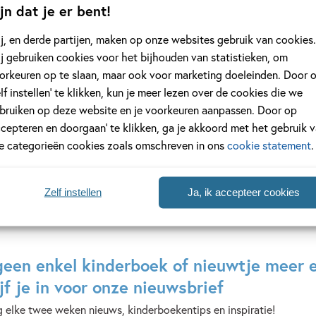
jn dat je er bent!
23
99
,
,
99
15
j, en derde partijen, maken op onze websites gebruik van cookies.
j gebruiken cookies voor het bijhouden van statistieken, om
orkeuren op te slaan, maar ook voor marketing doeleinden. Door 
 maar,
De blauwe
Zo vind je een
elf instellen’ te klikken, kun je meer lezen over de cookies die we
KET
maansteen
Matt
bruiken op deze website en je voorkeuren aanpassen. Door op
eltje)
Tonke
Hunt
ccepteren en doorgaan’ te klikken, ga je akkoord met het gebruik 
Dragt
le categorieën cookies zoals omschreven in ons
cookie statement
.
Zelf instellen
Ja, ik accepteer cookies
geen enkel kinderboek of nieuwtje meer 
jf je in voor onze nieuwsbrief
 elke twee weken nieuws, kinderboekentips en inspiratie!