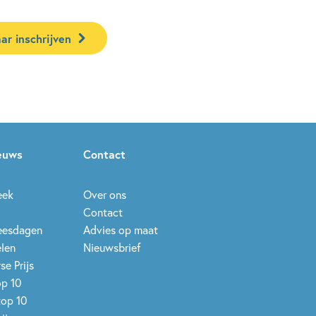
ar inschrijven
ieuws
Contact
eek
Over ons
Contact
leesdagen
Advies op maat
elen
Nieuwsbrief
se Prijs
op 10
top 10