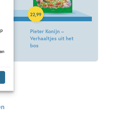
Hardcover
22
,
99
op
 yeti
Pieter Konijn –
Verhaaltjes uit het
bos
van
Beatrix
Potter
en