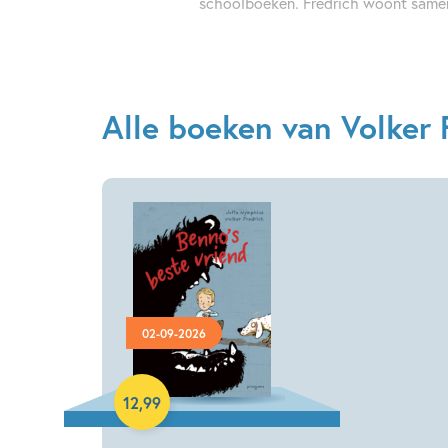
schoolboeken. Fredrich woont samen
Alle boeken van Volker 
02-09-2026
Hardcover
12
,
99