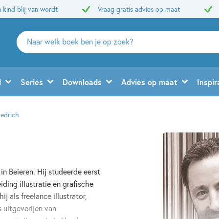
 kind blij van wordt
Vraag gratis advies op maat
Zoeken
naar
boeken,
auteurs
d
Series
Downloads
Advies op maat
Inspir
en
uitgevers
redrich
in Beieren. Hij studeerde eerst
ing illustratie en grafische
j als freelance illustrator,
 uitgeverijen van