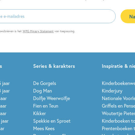
Na
es
uwsbrieven is het
WPG Privacy Statement
van toepassing.
s
Series & karakters
Inspiratie & n
 jaar
De Gorgels
Kinderboekenw
 jaar
Dog Man
Kinderjury
jaar
Dolfje Weerwolfje
Nationale Voor
jaar
Fien en Teun
Griffels en Pens
jaar
Kikker
Woutertje Pieter
 jaar
Spekkie en Sproet
Kinderboeken t
aar
Mees Kees
Prentenboeken 