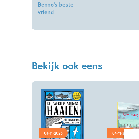
Benno’s beste
vriend
Jutta
Nymphius,
Volker
Fredrich
Bekijk ook eens
04-11-2026
04-11-2026
Hardcover