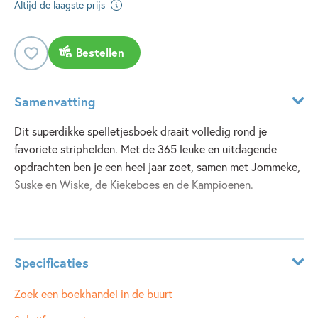
Altijd de laagste prijs
Bestellen
Samenvatting
Dit superdikke spelletjesboek draait volledig rond je
favoriete striphelden. Met de 365 leuke en uitdagende
opdrachten ben je een heel jaar zoet, samen met Jommeke,
Suske en Wiske, de Kiekeboes en de Kampioenen.
Lees meer
Specificaties
ISBN:
9789002286704
Zoek een boekhandel in de buurt
NUR:
228