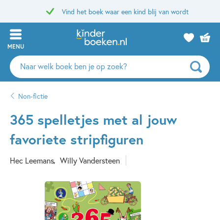
Vind het boek waar een kind blij van wordt
MENU
Zoeken
naar
boeken,
Non-fictie
auteurs
en
365 spelletjes met al jouw
uitgevers
favoriete stripfiguren
Hec Leemans
Willy Vandersteen