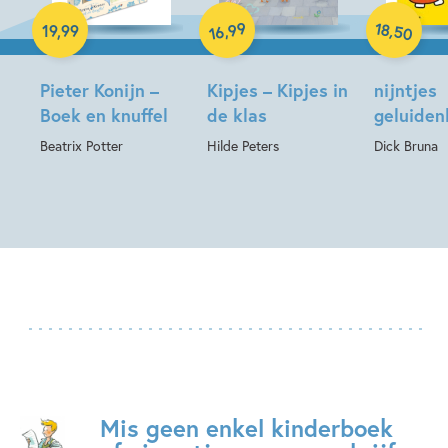
Hardcover
Hardcover
Hardcover
18
99
,
,
19
,
99
50
16
Pieter Konijn –
Kipjes – Kipjes in
nijntjes
Boek en knuffel
de klas
geluide
Beatrix Potter
Hilde Peters
Dick Bruna
Mis geen enkel kinderboek