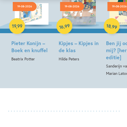
19-08-2026
19-08-2026
19-08-2026
Hardcover
Hardcover
Hardcover
99
18
,
,
19
,
99
99
16
Pieter Konijn –
Kipjes – Kipjes in
Ben jij o
Boek en knuffel
de klas
mij? [he
editie]
Beatrix Potter
Hilde Peters
Sanderijn va
Marian Lato