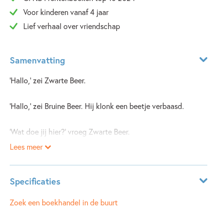
Voor kinderen vanaf 4 jaar
Lief verhaal over vriendschap
Samenvatting
‘Hallo,’ zei Zwarte Beer.
‘Hallo,’ zei Bruine Beer. Hij klonk een beetje verbaasd.
‘Wat doe jij hier?’ vroeg Zwarte Beer.
Lees meer
‘Ik zoek een vriend,’ antwoordde Bruine Beer.
Specificaties
‘Wat een toeval,’ zei Zwarte Beer. ‘Ik ook. Zullen we samen
zoeken?’
ISBN:
9789047713890
Zoek een boekhandel in de buurt
NUR:
273