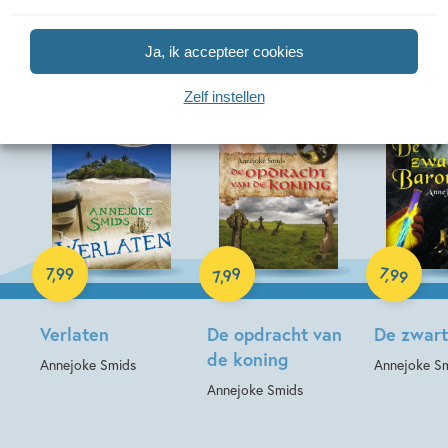
Meer van deze auteur
Ja, ik accepteer cookies
Zelf instellen
E-book
E-book
E-book
99
7
,
99
7
,
99
,
7
Verlaten
De opdracht van
De zwart
de koning
Annejoke Smids
Annejoke S
Annejoke Smids