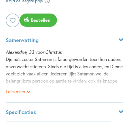
Altijd de laagste prijs
Bestellen
Samenvatting
Alexandrië, 33 voor Christus
Djeme’s zuster Satamon is farao geworden toen hun ouders
onverwacht stierven. Sinds die tijd is alles anders, en Djeme
voelt zich vaak alleen. Iedereen lijkt Satamon wel de
belangrijkste persoon op aarde te vinden, ook de knappe
Romeinse legerleider Flavius. Maar dan wordt Djeme
Lees meer
benaderd door een man die beweert dat haar ouders
vermoord zijn. En dat iemand in het paleis daarachter zit.
Samen met haar trouwe bediende Kai gaat Djeme op zoek
Specificaties
naar de waarheid. En daarbij ontdekt ze dingen die haar
eigen leven in gevaar brengen…
Leeftijdsindicatie:
12 - 99 jaar