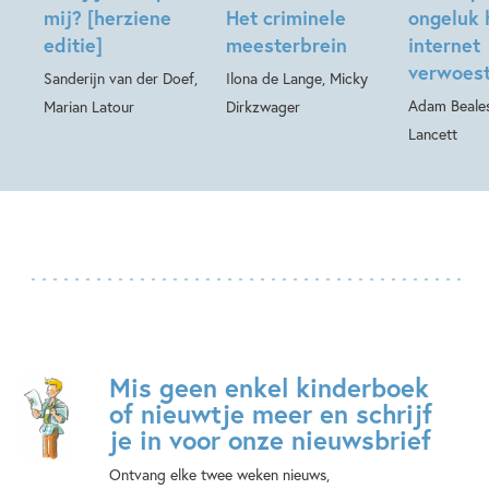
mij? [herziene
Het criminele
ongeluk 
editie]
meesterbrein
internet
verwoes
Sanderijn van der Doef,
Ilona de Lange, Micky
Adam Beale
Marian Latour
Dirkzwager
Lancett
Mis geen enkel kinderboek
of nieuwtje meer en schrijf
je in voor onze nieuwsbrief
Ontvang elke twee weken nieuws,