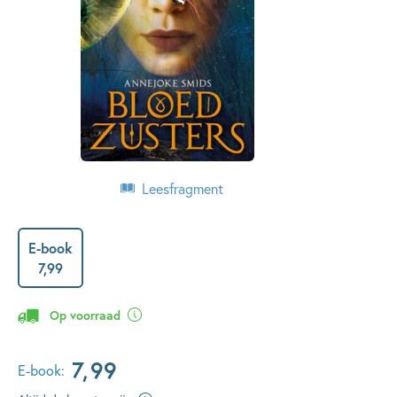
Leesfragment
E-book
7
,
99
Op voorraad
7
,
99
E-book: