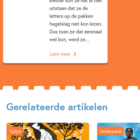
kleuter kon ze het al niet
Annejoke Smids
uitstaan dat ze de
letters op de pakken
hagelslag niet kon lezen.
Dus toen ze dat eenmaal
wel kon, werd ze...
Lees meer
Gerelateerde artikelen
Tiplijst
Kinderpanel