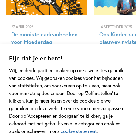
27 APRIL 2026
14 SEPTEMBER 2025
De mooiste cadeauboeken
Ons Kinderpane
voor Moederdag
blauwevinvist
Fijn dat je er bent!
Lees meer
Lees meer
Wij, en derde partijen, maken op onze websites gebruik
van cookies. Wij gebruiken cookies voor het bijhouden
van statistieken, om voorkeuren op te slaan, maar ook
Bekijk alle artikelen
voor marketing doeleinden. Door op ‘Zelf instellen’ te
klikken, kun je meer lezen over de cookies die we
gebruiken op deze website en je voorkeuren aanpassen.
Door op ‘Accepteren en doorgaan’ te klikken, ga je
akkoord met het gebruik van alle categorieën cookies
zoals omschreven in ons
cookie statement
.