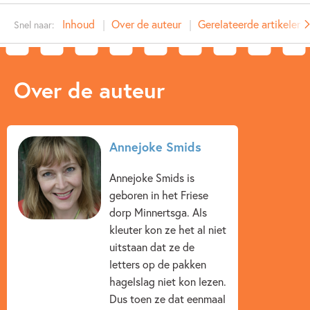
Type:
E-book
Inhoud
Over de auteur
Gerelateerde artikelen
Snel naar:
Auteur(s):
Annejoke Smids
Prijs:
7
,
99
Aantal pagina's:
272
Over de auteur
Uitgever:
Ploegsma
Verschijningsdatum:
10-04-2012
Kenmerken van e-book
Annejoke Smids
12+ jaar
Actie & avontuur
Geschiedenis
Annejoke Smids is
geboren in het Friese
Spanning
Spanning & griezelen
Annejoke Smids
dorp Minnertsga. Als
kleuter kon ze het al niet
uitstaan dat ze de
letters op de pakken
hagelslag niet kon lezen.
Dus toen ze dat eenmaal