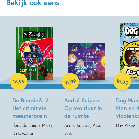
Bekijk ook eens
Paperback
Hardcover
Hardcover
10
99
,
16
,
99
,
00
17
De Bandini’s 2 –
André Kuipers –
Dog Man
Het criminele
Op avontuur in
Man en 
meesterbrein
de ruimte
vlooienk
Ilona de Lange, Micky
André Kuipers, Paco
Dav Pilkey
Dirkzwager
Vink