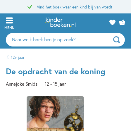
Vind het boek waar een kind blij van wordt
MENU
Zoeken
naar
boeken,
12+ jaar
auteurs
en
De opdracht van de koning
uitgevers
Annejoke Smids
12 - 15 jaar