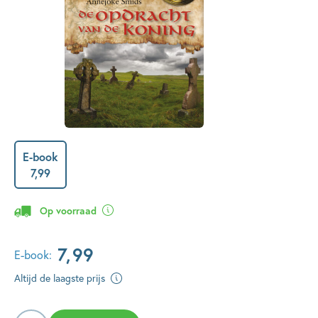
E-book
7
,
99
Op voorraad
7
,
99
E-book:
Altijd de laagste prijs