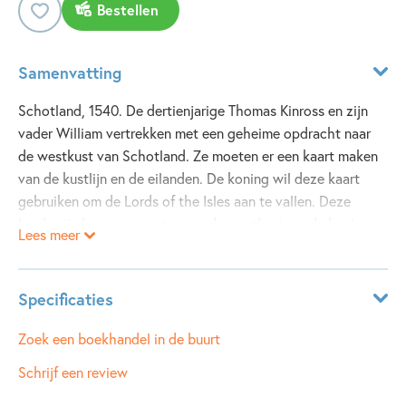
Bestellen
Samenvatting
Schotland, 1540. De dertienjarige Thomas Kinross en zijn
vader William vertrekken met een geheime opdracht naar
de westkust van Schotland. Ze moeten er een kaart maken
van de kustlijn en de eilanden. De koning wil deze kaart
gebruiken om de Lords of the Isles aan te vallen. Deze
Lords zijn heer en meester van de westkust, en de koning
Lees meer
vindt dat ze zijn gezag ondermijnen. Het duurt niet lang
voor Thomas en zijn vader erachter komen hoe gevaarlijk
hun opdracht eigenlijk is...
Specificaties
Leeftijdsindicatie:
12 - 15 jaar
Zoek een boekhandel in de buurt
ISBN:
9789021670324
Schrijf een review
NUR:
283