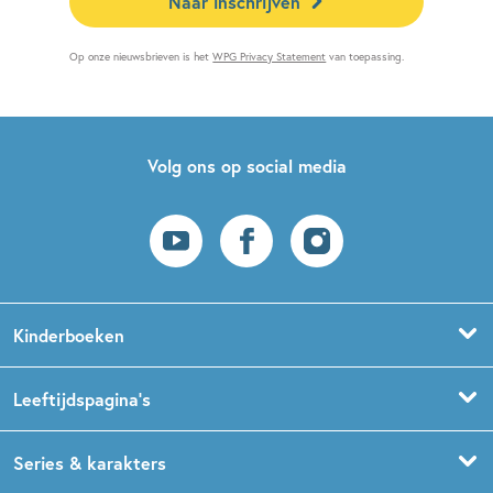
Naar inschrijven
Op onze nieuwsbrieven is het
WPG Privacy Statement
van toepassing.
Volg ons op social media
Kinderboeken
Voorleesboeken
Leeftijdspagina’s
Prentenboeken
Boekentips 0 - 1,5 jaar
Series & karakters
Peuterboeken