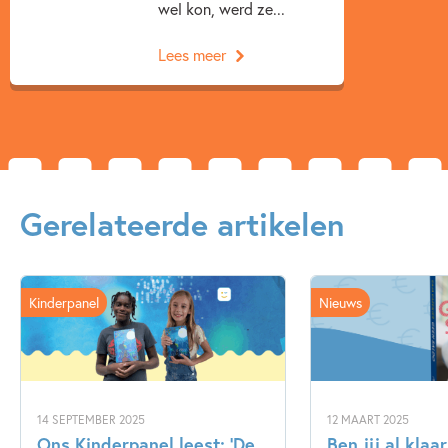
wel kon, werd ze...
Lees meer
Gerelateerde artikelen
Kinderpanel
Nieuws
14 SEPTEMBER 2025
12 MAART 2025
Ons Kinderpanel leest: ‘De
Ben jij al klaa