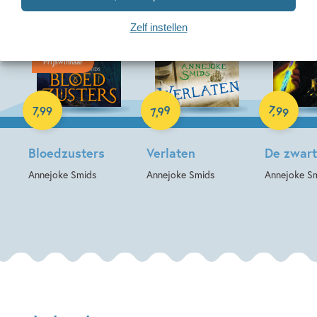
Zelf instellen
Prijswinnaar
E-book
E-book
E-book
99
7
,
99
7
,
99
,
7
Bloedzusters
Verlaten
De zwart
Annejoke Smids
Annejoke Smids
Annejoke S