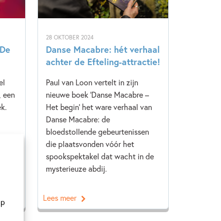
28 OKTOBER 2024
‘De
Danse Macabre: hét verhaal
achter de Efteling-attractie!
el
Paul van Loon vertelt in zijn
, een
nieuwe boek ‘Danse Macabre –
k.
Het begin’ het ware verhaal van
Danse Macabre: de
bloedstollende gebeurtenissen
die plaatsvonden vóór het
spookspektakel dat wacht in de
mysterieuze abdij.
Lees meer
op