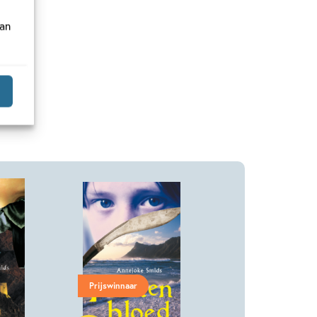
van
Prijswinnaar
E-book