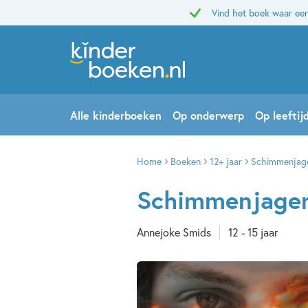
Vind het boek waar een
Alle kinderboeken
Op onderwerp
Op leeftij
Home
Boeken
12+ jaar
Schimmenjag
Schimmenjage
Annejoke Smids
12 - 15 jaar