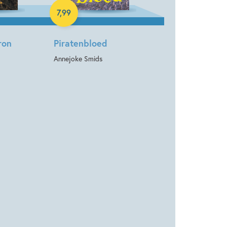
7
,
99
ron
Piratenbloed
Annejoke Smids