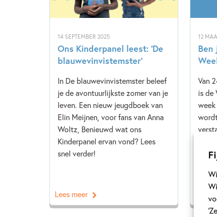
14 SEPTEMBER 2025
12 MAA
Ons Kinderpanel leest: ‘De
Ben j
blauwevinvistemster’
Week
In De blauwevinvistemster beleef
Van 2
je de avontuurlijkste zomer van je
is de
leven. Een nieuw jeugdboek van
week 
Elin Meijnen, voor fans van Anna
wordt
Woltz, Benieuwd wat ons
verst
Kinderpanel ervan vond? Lees
door 
Fi
snel verder!
van C
sluit 
Wi
Wi
Lees meer
Lees 
vo
‘Z