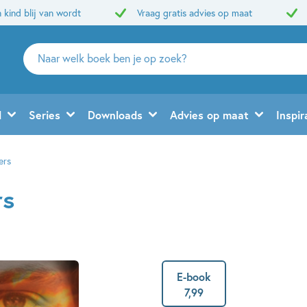
 kind blij van wordt
Vraag gratis advies op maat
Zoeken
naar
boeken,
auteurs
d
Series
Downloads
Advies op maat
Inspir
en
uitgevers
ers
rs
E-book
7
,
99