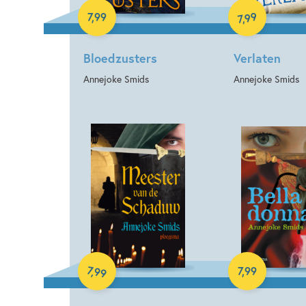
99
7
,
99
,
7
Bloedzusters
Verlaten
Annejoke Smids
Annejoke Smids
E-book
E-book
7
,
99
7
,
99