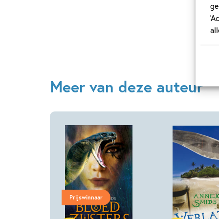
ge
‘A
al
Meer van deze auteur
Prijswinnaar
E-book
E-book