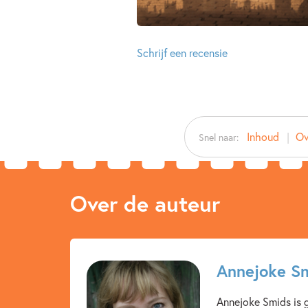
Schrijf een recensie
Inhoud
Ov
Snel naar:
Over de auteur
Annejoke S
Annejoke Smids is g