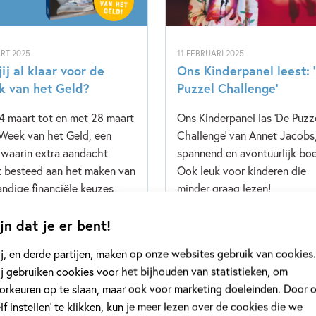
RT 2025
11 FEBRUARI 2025
ij al klaar voor de
Ons Kinderpanel leest: 
 van het Geld?
Puzzel Challenge’
4 maart tot en met 28 maart
Ons Kinderpanel las 'De Puzz
 Week van het Geld, een
Challenge' van Annet Jacobs
waarin extra aandacht
spannend en avontuurlijk boe
 besteed aan het maken van
Ook leuk voor kinderen die
andige financiële keuzes
minder graag lezen!
jongeren. Het nieuwste boek
jn dat je er bent!
aja Cazemier, Geen Saldo,
hier perfect op aan.
j, en derde partijen, maken op onze websites gebruik van cookies.
j gebruiken cookies voor het bijhouden van statistieken, om
meer
Lees meer
orkeuren op te slaan, maar ook voor marketing doeleinden. Door 
elf instellen’ te klikken, kun je meer lezen over de cookies die we