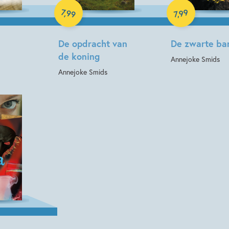
7
99
,
99
,
7
De opdracht van
De zwarte ba
de koning
Annejoke Smids
Annejoke Smids