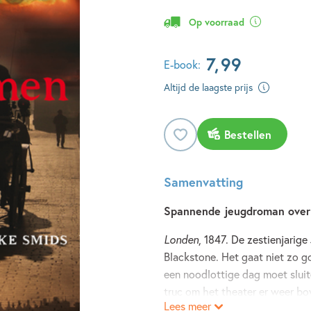
Op voorraad
7
,
99
E-book:
Altijd de laagste prijs
Bestellen
Samenvatting
Spannende jeugdroman over 
Londen
, 1847. De zestienjarig
Blackstone. Het gaat niet zo g
een noodlottige dag moet slui
truc om het theater er weer b
Lees meer
truc van de eeuw, maar al snel b