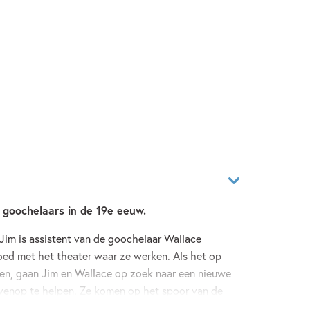
goochelaars in de 19e eeuw.
e Jim is assistent van de goochelaar Wallace
oed met het theater waar ze werken. Als het op
ten, gaan Jim en Wallace op zoek naar een nieuwe
ovenop te helpen. Ze komen op het spoor van de
lijkt dat ze niet de enigen zijn. En alsof Jim al niet