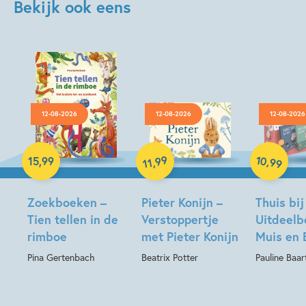
Bekijk ook eens
12-08-2026
12-08-2026
12-08-2026
Hardcover
Hardcover
Hardcover
10
99
,
15
,
99
,
99
11
Zoekboeken –
Pieter Konijn –
Thuis bij
Tien tellen in de
Verstoppertje
Uitdeelb
rimboe
met Pieter Konijn
Muis en 
Pina Gertenbach
Beatrix Potter
Pauline Baa