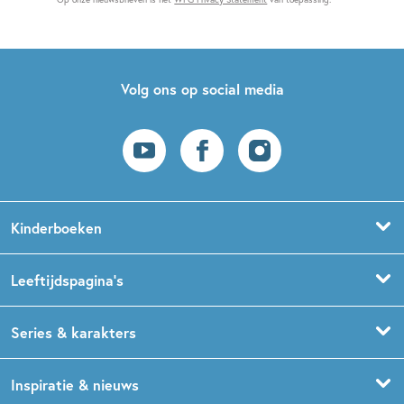
Volg ons op social media
Kinderboeken
Voorleesboeken
Leeftijdspagina’s
Prentenboeken
Boekentips 0 - 1,5 jaar
Series & karakters
Peuterboeken
Boekentips 1,5 - 3 jaar
De Gorgels
Inspiratie & nieuws
Babyboeken
Boekentips 3 - 5 jaar