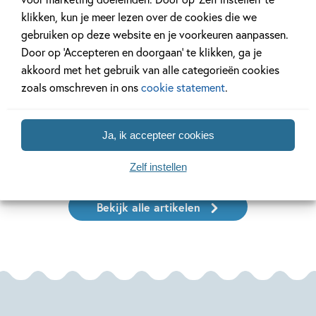
klikken, kun je meer lezen over de cookies die we
gebruiken op deze website en je voorkeuren aanpassen.
Door op ‘Accepteren en doorgaan’ te klikken, ga je
8 JANUARI 2026
20 JANUARI 2025
akkoord met het gebruik van alle categorieën cookies
Poëzieweek 2026
Top 10 poëzie
zoals omschreven in ons
cookie statement
.
kinderen
Ja, ik accepteer cookies
Lees meer
Lees meer
Zelf instellen
Bekijk alle artikelen