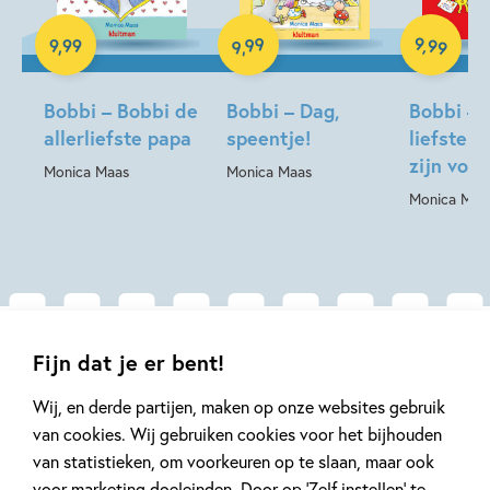
Hardcover
Hardcover
99
9
,
99
9
,
99
,
9
Hardcover
Bobbi – Bobbi de
Bobbi – Dag,
Bobbi – 
allerliefste papa
speentje!
liefste k
zijn voo
Monica Maas
Monica Maas
Monica Maa
Gerelateerde artikelen
Fijn dat je er bent!
Wij, en derde partijen, maken op onze websites gebruik
van cookies. Wij gebruiken cookies voor het bijhouden
Nieuws
Tiplijst
van statistieken, om voorkeuren op te slaan, maar ook
voor marketing doeleinden. Door op ‘Zelf instellen’ te