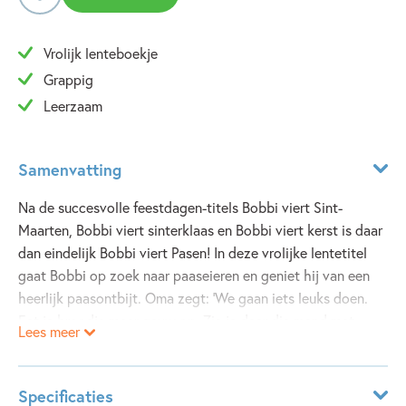
Vrolijk lenteboekje
Grappig
Leerzaam
Samenvatting
Na de succesvolle feestdagen-titels Bobbi viert Sint-
Maarten, Bobbi viert sinterklaas en Bobbi viert kerst is daar
dan eindelijk Bobbi viert Pasen! In deze vrolijke lentetitel
gaat Bobbi op zoek naar paaseieren en geniet hij van een
heerlijk paasontbijt. Oma zegt: ‘We gaan iets leuks doen.
Eet je broodje maar gauw op. Zie je daar die mand met
Lees meer
eitjes? Zullen we ze verven, Bob?’
Specificaties