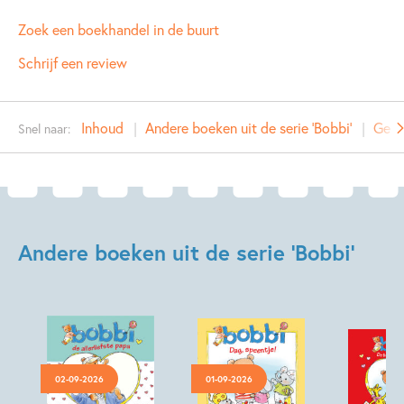
ISBN:
9789020684629
Zoek een boekhandel in de buurt
NUR:
271
Schrijf een review
Type:
Hardcover
Auteur(s):
Monica Maas
Inhoud
Andere boeken uit de serie 'Bobbi'
Gere
Snel naar:
Illustrator:
Monica Maas
Prijs:
9
,
99
Aantal pagina's:
32
Uitgever:
Kluitman
Verschijningsdatum:
01-02-2027
Andere boeken uit de serie 'Bobbi'
Kenmerken van dit boek
Peuterboeken
Poëzie, liedjes & rijm
Monica Maas
02-09-2026
01-09-2026