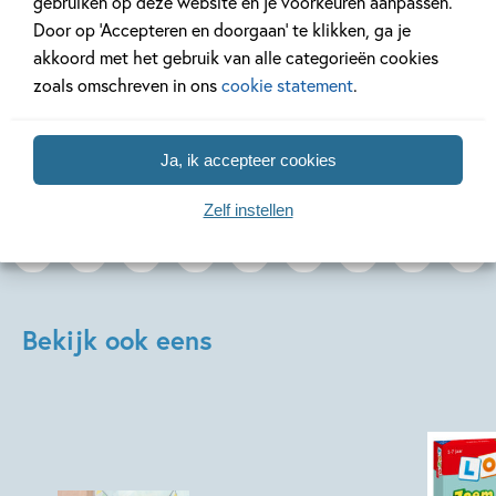
gebruiken op deze website en je voorkeuren aanpassen.
Door op ‘Accepteren en doorgaan’ te klikken, ga je
akkoord met het gebruik van alle categorieën cookies
Lees meer
Lees meer
zoals omschreven in ons
cookie statement
.
Bekijk alle artikelen
Ja, ik accepteer cookies
Zelf instellen
Bekijk ook eens