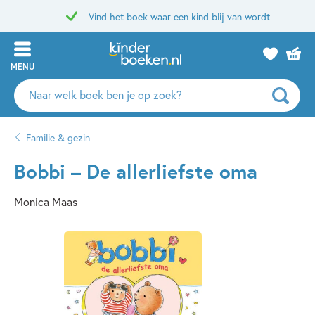
Vind het boek waar een kind blij van wordt
MENU
Zoeken
naar
boeken,
Familie & gezin
auteurs
en
Bobbi – De allerliefste oma
uitgevers
Monica Maas