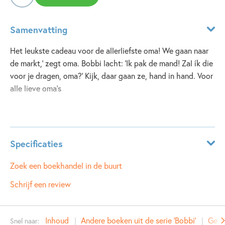
Samenvatting
Het leukste cadeau voor de allerliefste oma! We gaan naar
de markt,' zegt oma. Bobbi lacht: 'Ik pak de mand! Zal ík die
voor je dragen, oma?' Kijk, daar gaan ze, hand in hand. Voor
alle lieve oma's
Lees meer
Specificaties
ISBN:
9789020684360
Zoek een boekhandel in de buurt
NUR:
271
Schrijf een review
Type:
Hardcover
Auteur(s):
Monica Maas
Inhoud
Andere boeken uit de serie 'Bobbi'
Gere
Snel naar:
Prijs:
9
,
99