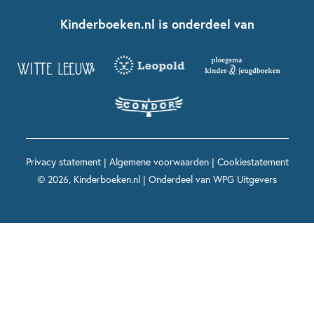
Boekentips 7 - 9 jaar
Fien en Teun
Nationale Voorleesdagen
Contact
Kinderboeken.nl is onderdeel van
Kinderboeken diversiteit
Boekentips 9 - 12 jaar
Kikker
Griffels en Penselen
Advies op maat
Grappige kinderboeken
Boekentips 12+ jaar
Spekkie en Sproet
Woutertje Pieterse Prijs
Nieuwsbrief
Spannende kinderboeken
Boekentips 15+ jaar
Mees Kees
Kinderboeken top 10
Alle boeken per onderwerp
Voor volwassenen
De regels van Floor
Prentenboeken top 10
Privacy statement
|
Algemene voorwaarden
|
Cookiestatement
Maxi & Helium
© 2026, Kinderboeken.nl | Onderdeel van
WPG Uitgevers
Voor het onderwijs
Alle kinderboekenpersonages