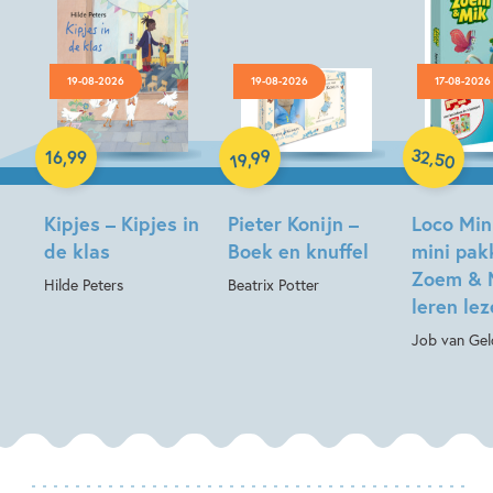
19-08-2026
19-08-2026
17-08-2026
Hardcover
Hardcover
Paperback
32
99
,
16
,
99
,
50
19
Kipjes – Kipjes in
Pieter Konijn –
Loco Min
de klas
Boek en knuffel
mini pak
Zoem & 
Hilde Peters
Beatrix Potter
leren le
Job van Gel