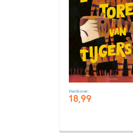
Hardcover:
18
,
99