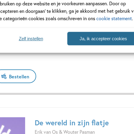
bruiken op deze website en je voorkeuren aanpassen. Door op
ccepteren en doorgaan’ te klikken, ga je akkoord met het gebruik 
n Van Lieshout als geen ander. Onbegrijpelijk
le categorieën cookies zoals omschreven in ons
cookie statement
.
Hardcover:
19
,
99
Zelf instellen
Ja, ik accepteer cookies
Bestellen
De wereld in zijn flatje
Erik van Os & Wouter Pasman