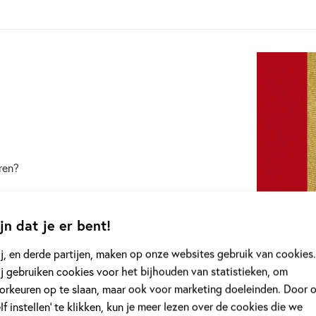
eren?
 in beeld en taal, waarin hij probeert betekenis
en voor ons zijn. En wij voor onze kleren.
jn dat je er bent!
j, en derde partijen, maken op onze websites gebruik van cookies.
eshout onder meer de Woutertje Pieterse-prijs, de
j gebruiken cookies voor het bijhouden van statistieken, om
ls en voor zijn gehele oeuvre de Theo Thijssen-
orkeuren op te slaan, maar ook voor marketing doeleinden. Door 
elf instellen’ te klikken, kun je meer lezen over de cookies die we