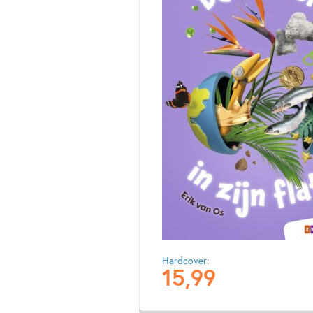
Hardcover:
15
,
99