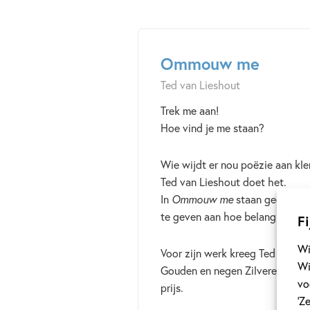
Ommouw me
Ted van Lieshout
Trek me aan!
Hoe vind je me staan?
Wie wijdt er nou poëzie aan kl
Ted van Lieshout doet het.
In
Ommouw me
staan gedichten,
te geven aan hoe belangrijk kler
Fi
Wi
Voor zijn werk kreeg Ted van Li
Wi
Gouden en negen Zilveren Griffe
vo
prijs.
‘Z