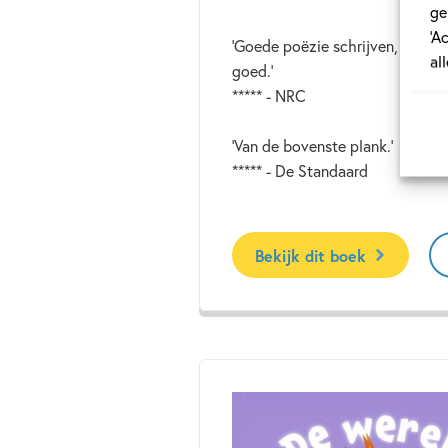
ge
‘A
‘Goede poëzie schrijven, dat ka
al
goed.’
***** - NRC
‘Van de bovenste plank.’
***** - De Standaard
Bekijk dit boek