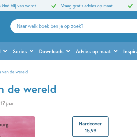
 kind blij van wordt
Vraag gratis advies op maat
Zoeken
naar
boeken,
auteurs
d
Series
Downloads
Advies op maat
Inspir
en
uitgevers
n van de wereld
n de wereld
 17 jaar
Hardcover
15
,
99