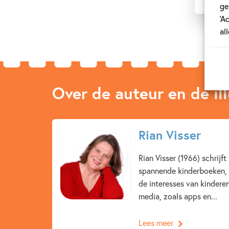
ge
‘A
al
Over de auteur en de ill
Rian Visser
Rian Visser (1966) schrijf
spannende kinderboeken, d
de interesses van kindere
media, zoals apps en...
Lees meer