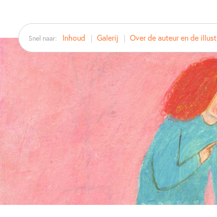
Inhoud
Galerij
Over de auteur en de illust
Snel naar: