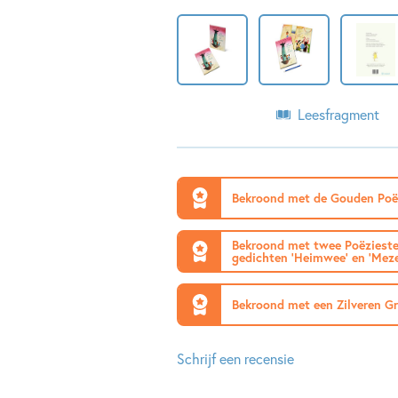
Leesfragment
Bekroond met de Gouden Poë
Bekroond met twee Poëziester
gedichten ‘Heimwee’ en ‘Meze
Bekroond met een Zilveren Gr
Schrijf een recensie