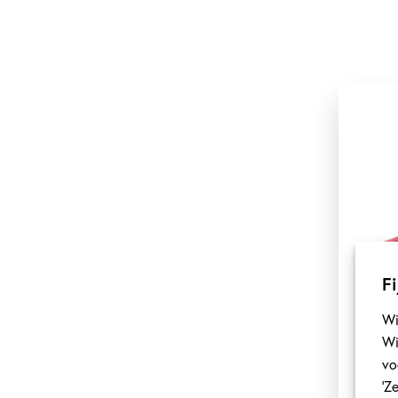
Fi
Wi
Wi
vo
‘Z