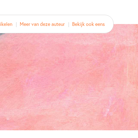
d
fel 2022
2021
ikelen
Meer van deze auteur
Bekijk ook eens
– 9 jaar
9 – 12 jaar
Emoties & gevoelens
 Visser
Janneke Ipenburg