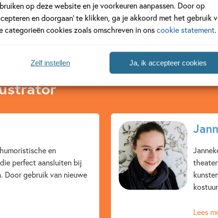
bruiken op deze website en je voorkeuren aanpassen. Door op
ccepteren en doorgaan’ te klikken, ga je akkoord met het gebruik 
le categorieën cookies zoals omschreven in ons
cookie statement
.
Zelf instellen
Ja, ik accepteer cookies
ustrator
Jann
t humoristische en
Jannek
ie perfect aansluiten bij
theate
n. Door gebruik van nieuwe
kunsten
kostuum
Lees m