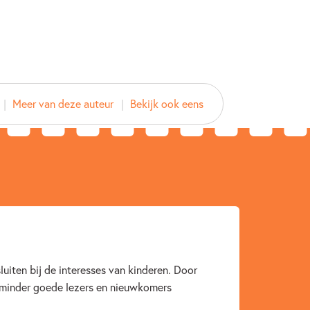
2016
Meer van deze auteur
Bekijk ook eens
Woorden & taal
Rian Visser
luiten bij de interesses van kinderen. Door
 minder goede lezers en nieuwkomers