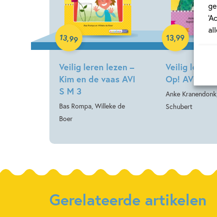
ge
‘A
Hardcover
Hardcover
al
13
,
13
,
99
99
Veilig leren lezen –
Veilig leren 
Kim en de vaas AVI
Op! AVI E3
S M 3
Anke Kranendonk,
Bas Rompa, Willeke de
Schubert
Boer
Gerelateerde artikelen