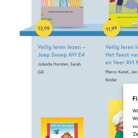
Hardcover
Hardcover
99
13
,
99
,
11
Veilig leren lezen –
Veilig leren 
Joep Snoep AVI E4
Het feest va
en Veer AVI
Jolanda Horsten, Sarah
Marco Kunst, Jan
Gill
Kinder
Fi
Wi
Wi
vo
‘Z