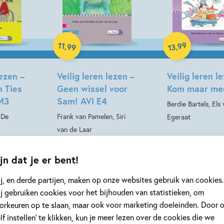
Hardcover
Hardcover
99
11
,
,
99
13
lezen –
Veilig leren lezen –
Veilig leren l
n Ties
Geen wissel voor
Kom maar me
 M3
Sam! AVI E4
Berdie Bartels, Els
 De
Frank van Pamelen, Siri
Egeraat
van de Laar
jn dat je er bent!
j, en derde partijen, maken op onze websites gebruik van cookies.
j gebruiken cookies voor het bijhouden van statistieken, om
orkeuren op te slaan, maar ook voor marketing doeleinden. Door 
elf instellen’ te klikken, kun je meer lezen over de cookies die we