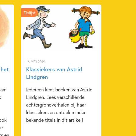
Tiplijst
16 MEI 2019
 het
Klassiekers van Astrid
Lindgren
naam
Iedereen kent boeken van Astrid
s
Lindgren. Lees verschillende
achtergrondverhalen bij haar
klassiekers en ontdek minder
 ook
bekende titels in dit artikel!
te
rs en