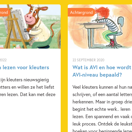
rond
Achtergrond
2022
22 SEPTEMBER 2020
 lezen voor kleuters
Wat is AVI en hoe wordt
AVI-niveau bepaald?
ijn kleuters nieuwsgierig
etters en willen ze het liefst
Veel kleuters kunnen al hun 
eren lezen. Dat kan met deze
schrijven, of een aantal letter
!
herkennen. Maar in groep drie
begint het echte werk.. leren
lezen. Een spannend en vaak
leuk proces. Ontdek de leuks
boeken voor beginnende leze