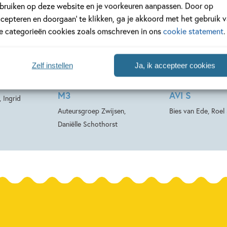
bruiken op deze website en je voorkeuren aanpassen. Door op
ccepteren en doorgaan’ te klikken, ga je akkoord met het gebruik 
Hardcover
Hardcover
le categorieën cookies zoals omschreven in ons
cookie statement
.
13
99
,
,
99
11
Zelf instellen
Ja, ik accepteer cookies
lezen –
Veilig leren lezen –
Veilig leren l
Daan en Tijn AVI
Het huis van 
M3
AVI S
 Ingrid
Auteursgroep Zwijsen,
Bies van Ede, Roel 
Daniëlle Schothorst