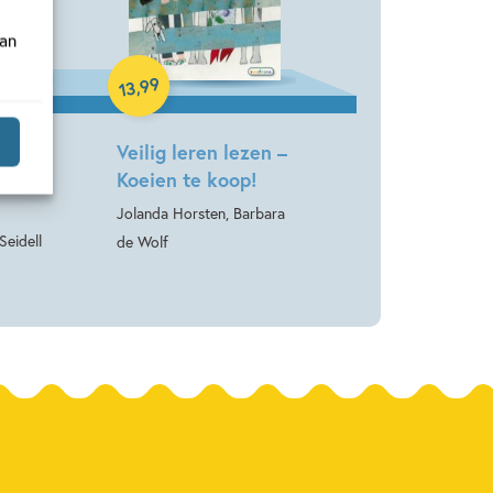
van
Hardcover
99
,
13
ezen –
Veilig leren lezen –
Pien
Koeien te koop!
Jolanda Horsten, Barbara
Seidell
de Wolf