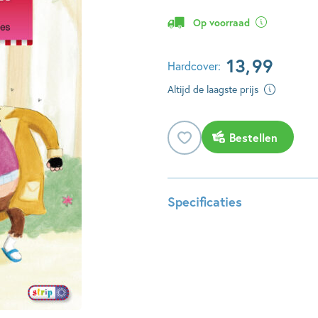
Op voorraad
13
,
99
Hardcover:
Altijd de laagste prijs
Bestellen
Specificaties
ISBN:
978904
NUR:
287
Type:
Hardco
Auteur(s):
Rian Vi
Illustrator:
Ineke 