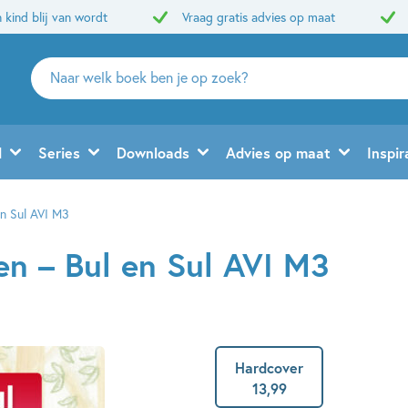
 kind blij van wordt
Vraag gratis advies op maat
Zoeken
naar
boeken,
auteurs
d
Series
Downloads
Advies op maat
Inspir
en
uitgevers
 en Sul AVI M3
zen – Bul en Sul AVI M3
Hardcover
13
,
99