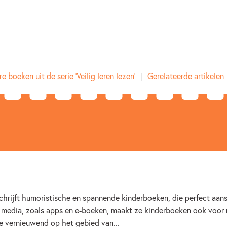
Prijs:
13
,
99
Uitgever:
Zwijsen
Verschijningsdatum:
19-05-
Kenmerken van dit boek
e boeken uit de serie 'Veilig leren lezen'
Gerelateerde artikelen
Beginnende lezer & AVI boeken
Ineke Goes
schrijft humoristische en spannende kinderboeken, die perfect aans
 media, zoals apps en e-boeken, maakt ze kinderboeken ook voor
ze vernieuwend op het gebied van...