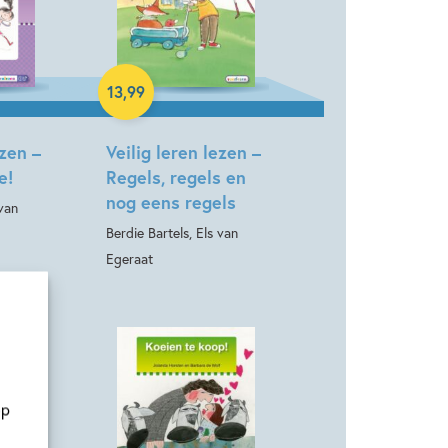
Hardcover
13
,
99
ezen –
Veilig leren lezen –
e!
Regels, regels en
nog eens regels
 van
Berdie Bartels, Els van
Egeraat
op