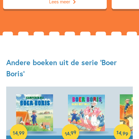
Lees meer
Andere boeken uit de serie 'Boer
Boris'
99
14
,
,
14
,
99
99
14
Hardcover