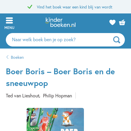
Vind het boek waar een kind blij van wordt
MENU
Zoeken
naar
boeken,
Boeken
auteurs
en
Boer Boris – Boer Boris en de
uitgevers
sneeuwpop
Ted van Lieshout
Philip Hopman