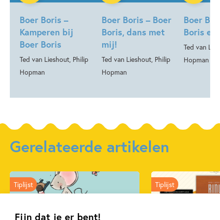
Hardcover
Hardcover
Boer Boris –
Boer Boris – Boer
Boer Bor
Kamperen bij
Boris, dans met
Boris en
Boer Boris
mij!
Ted van Lies
Ted van Lieshout, Philip
Ted van Lieshout, Philip
Hopman
Hopman
Hopman
Gerelateerde artikelen
Tiplijst
Tiplijst
Fijn dat je er bent!