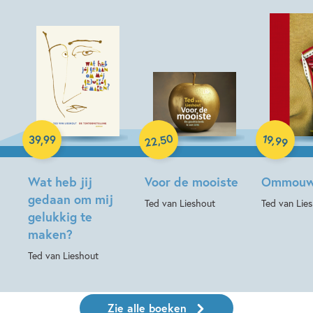
Hardcover
Hardcover
Hardcover
50
19
,
,
39
,
99
99
22
Wat heb jij
Voor de mooiste
Ommouw
gedaan om mij
Ted van Lieshout
Ted van Lie
gelukkig te
maken?
Ted van Lieshout
Zie alle boeken