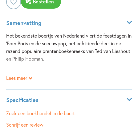
Bestellen
Samenvatting
Het bekendste boertje van Nederland viert de feestdagen in
'Boer Boris en de sneeuwpop', het achttiende deel in de
razend populaire prentenboekenreeks van Ted van Lieshout
en Philip Hopman.
Lees meer
In 'Boer Boris en de sneeuwpop' beleven Boer Boris en de
rest van de boerderij een onvergetelijk winteravontuur. De
hele boerderij is in de feeststemming wanneer de velden
Specificaties
vlak voor kerst bedekt worden met een prachtige witte
deken. Het sneeuwt! Boer Boris, Sam en Berend bouwen
ISBN:
9789025778439
Zoek een boekhandel in de buurt
natuurlijk een sneeuwpop. Ze geven hem een neus en dopen
NUR:
273
Schrijf een review
hem Bob. Maar helaas, de sneeuw smelt uiteindelijk ook
Type:
Hardcover
weer, en dat is het trieste vooruitzicht van die arme