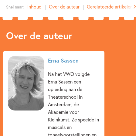
Type:
E-book
Inhoud
Over de auteur
Gerelateerde artikelen
Snel naar:
Auteur(s):
Erna Sassen
Prijs:
4
,
99
Aantal pagina's:
144
Over de auteur
Uitgever:
Leopold
Verschijningsdatum:
25-11-2010
Kenmerken van e-book
Erna Sassen
12+ jaar
9 – 12 jaar
Dagelijks leven
Na het VWO volgde
Erna Sassen een
Op & rond school
Erna Sassen
opleiding aan de
Theaterschool in
Amsterdam, de
Akademie voor
Kleinkunst. Ze speelde in
musicals en
toneelvoorstellingen en