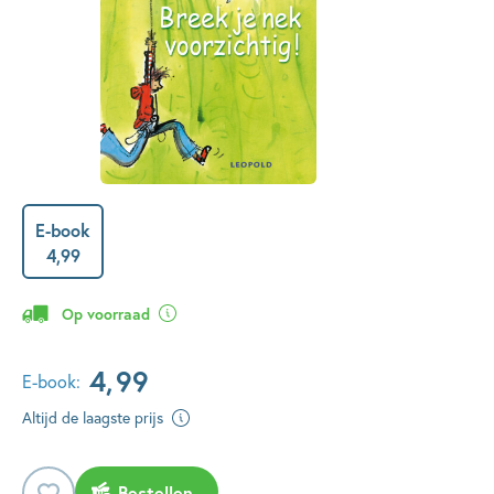
E-book
4
,
99
Op voorraad
4
,
99
E-book:
Altijd de laagste prijs
Bestellen