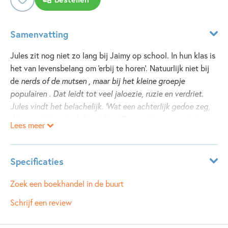
Samenvatting
Jules zit nog niet zo lang bij Jaimy op school. In hun klas is
het van levensbelang om 'erbij te horen'. Natuurlijk niet bij
de
nerds
of de
mutsen
, maar bij het kleine groepje
populairen
. Dat leidt tot veel jaloezie, ruzie en verdriet.
Jules vindt het belachelijk.
'Wat een achterlijk gedoe zeg,
die opsplitsing in al die clubjes! Daar valt gewoon niet
Lees meer
tussen te komen.'
Samen met Jaimy organiseert ze een
excursie naar het Funforest in Venlo, een survivalpark met
moeilijke en uitdagende klimroutes, hoog in de bomen. Het
Specificaties
wordt een spannend en vrolijk avontuur, dat alleen goed
kan aflopen als de kinderen echt samenwerken.
Leeftijdsindicatie:
10 - 12 jaar
Zoek een boekhandel in de buurt
ISBN:
9789025856922
Schrijf een review
NUR:
283