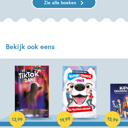
Zie alle boeken
Bekijk ook eens
Hardcover
Paperback
15
99
,
13
,
99
,
99
19
Hardcover