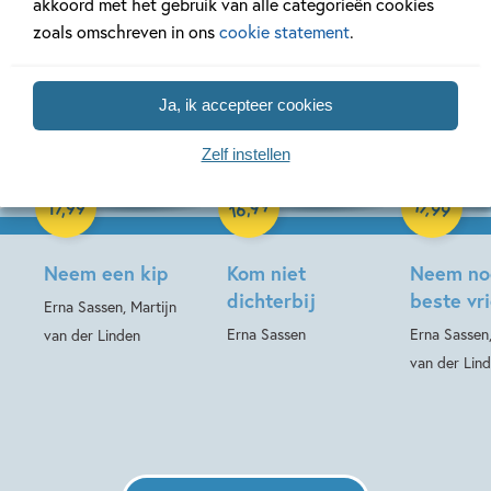
akkoord met het gebruik van alle categorieën cookies
zoals omschreven in ons
cookie statement
.
Ja, ik accepteer cookies
Zelf instellen
Paperback
Paperback
Paperback
99
17
,
,
17
,
99
99
16
Neem een kip
Kom niet
Neem no
dichterbij
beste vr
Erna Sassen, Martijn
Erna Sassen
Erna Sassen,
van der Linden
van der Lin