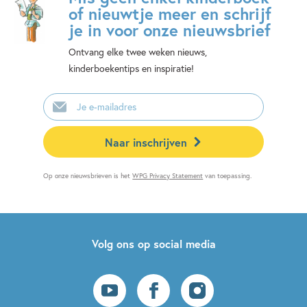
of nieuwtje meer en schrijf
je in voor onze nieuwsbrief
Ontvang elke twee weken nieuws,
kinderboekentips en inspiratie!
E-
mailadres
Naar inschrijven
Op onze nieuwsbrieven is het
WPG Privacy Statement
van toepassing.
Volg ons op social media