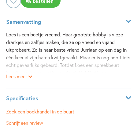
Bestellen
Samenvatting
Loes is een beetje vreemd. Haar grootste hobby is vieze
drankjes en zalfjes maken, die ze op vriend en vijand
uitprobeert. Zo is haar beste vriend Jurriaan op een dag in
één keer al zijn haren kwijtgeraakt. Maar er is nog nooit iets
echt gevaarlijks gebeurd. Totdat Loes een spreekbeurt
houdt over homeopathie en daarbij juf Gertie een
Lees meer
geluksdrank toedient. Die wordt er niet gelukkig van, maar
wel behoorlijk woest. Loes wordt van school gestuurd en
gaat samen met Jur op zoek naar een nieuwe school, die
Specificaties
beter bij hen past. Daar kan Loes haar speciale gaven
verder ontwikkelen. Ze verlost haar vriend op
Leeftijdsindicatie:
5 - 10 jaar
Zoek een boekhandel in de buurt
geheimzinnige wijze van hoofdluis, bedenkt een zalf tegen
ISBN:
9789025854195
Schrijf een review
reumapijn bij bejaarden en zorgt voor een knaleffect bij de
NUR:
282
schoolbarbecue. En dan ontdekt Jur hoe het komt dat Loes