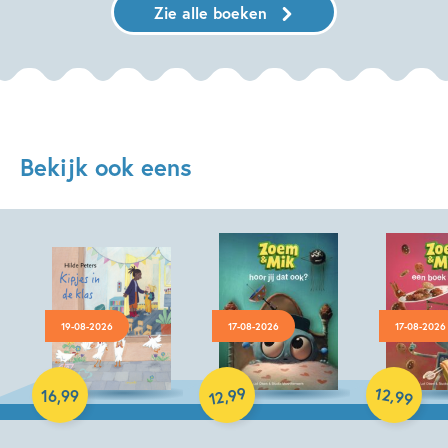
Zie alle boeken
Bekijk ook eens
19-08-2026
17-08-2026
17-08-2026
Hardcover
99
12
,
,
16
,
99
99
12
Hardcover
Hardcover