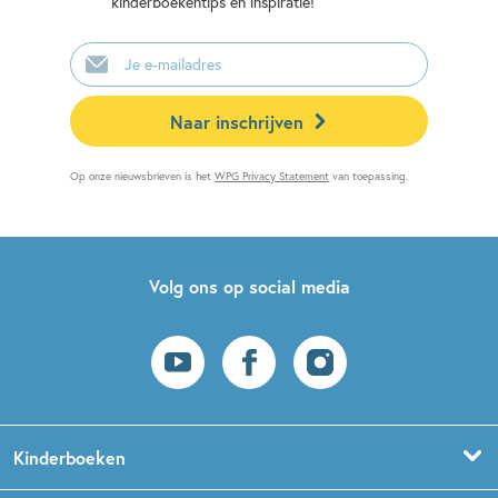
kinderboekentips en inspiratie!
E-
mailadres
Naar inschrijven
Op onze nieuwsbrieven is het
WPG Privacy Statement
van toepassing.
Volg ons op social media
Kinderboeken