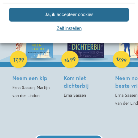
Ja, ik accepteer cookies
Zelf instellen
Paperback
Paperback
Paperback
99
17
,
,
17
,
99
99
16
Neem een kip
Kom niet
Neem no
dichterbij
beste vr
Erna Sassen, Martijn
Erna Sassen
Erna Sassen,
van der Linden
van der Lin