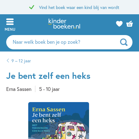
Vind het boek waar een kind blij van wordt
MENU
Zoeken
naar
boeken,
9 – 12 jaar
auteurs
en
Je bent zelf een heks
uitgevers
Erna Sassen
5 - 10 jaar