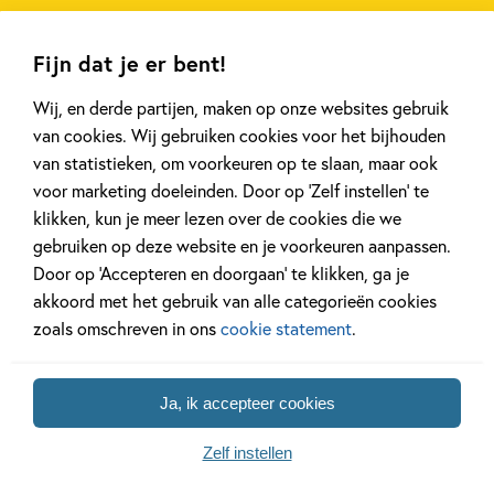
Fijn dat je er bent!
Achtergrond
Kinderpanel
Wij, en derde partijen, maken op onze websites gebruik
van cookies. Wij gebruiken cookies voor het bijhouden
van statistieken, om voorkeuren op te slaan, maar ook
voor marketing doeleinden. Door op ‘Zelf instellen’ te
20 APRIL 2026
27 FEBRUARI 2026
klikken, kun je meer lezen over de cookies die we
Oplossing ‘De schaduwroof’
Ons Kinderpane
gebruiken op deze website en je voorkeuren aanpassen.
puzzel!
regent ganzen’
Door op ‘Accepteren en doorgaan’ te klikken, ga je
akkoord met het gebruik van alle categorieën cookies
zoals omschreven in ons
cookie statement
.
Lees meer
Lees meer
Ja, ik accepteer cookies
Bekijk alle artikelen
Zelf instellen