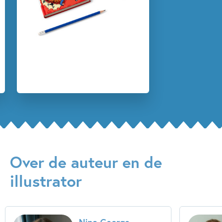
Pesten & misbruik
Sprookjes, mythen & legendes
Vriendschap
Nina George
Horst Hellmeier
Over de auteur en de
illustrator
Nina George