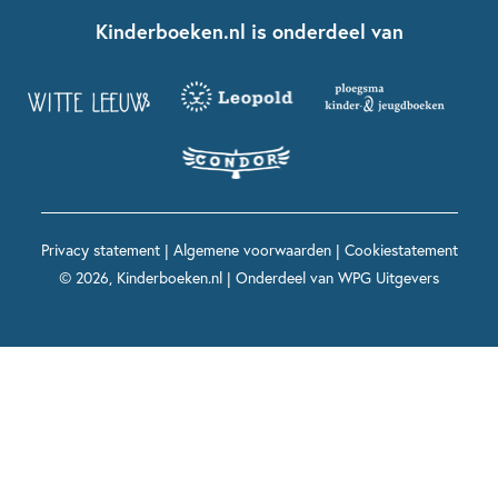
Fien en Teun
Nationale Voorleesdagen
Contact
Kinderboeken.nl is onderdeel van
Kinderboeken diversiteit
Boekentips 9 - 12 jaar
Kikker
Griffels en Penselen
Advies op maat
Grappige kinderboeken
Boekentips 12+ jaar
Spekkie en Sproet
Woutertje Pieterse Prijs
Nieuwsbrief
Spannende kinderboeken
Boekentips 15+ jaar
Mees Kees
Kinderboeken top 10
Alle boeken per onderwerp
Voor volwassenen
De regels van Floor
Prentenboeken top 10
Privacy statement
|
Algemene voorwaarden
|
Cookiestatement
Maxi & Helium
© 2026, Kinderboeken.nl | Onderdeel van
WPG Uitgevers
Voor het onderwijs
Alle kinderboekenpersonages