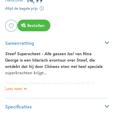
Altijd de laagste prijs
Bestellen
Samenvatting
Steef Superscheet - Alle gassen los!
van Nina
George is een hilarisch avontuur over Steef, die
ontdekt dat hij door Chinees eten wel heel speciale
superkrachten krijgt...
Steefs superscheten waren nog nooit zo sterk als in
Lees meer
dit nieuwe, supergrappige avontuur over Steef
Superscheet van Nina George:
Alle gassen los!
Specificaties
Steef, Bobby en Sterre krijgen een nieuwe klasgenoot: