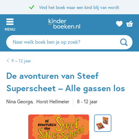
Vind het boek waar een kind blij van wordt
MENU
Zoeken
naar
boeken,
9 – 12 jaar
auteurs
en
De avonturen van Steef
uitgevers
Superscheet – Alle gassen los
Nina George
Horst Hellmeier
8 - 12 jaar