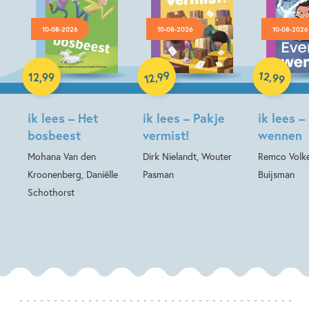
10-08-2026
10-08-2026
10-08-2026
Hardcover
Hardcover
99
12
Hardcover
,
,
12
,
99
99
12
ik lees – Het
ik lees – Pakje
ik lees –
bosbeest
vermist!
wennen
Mohana Van den
Dirk Nielandt, Wouter
Remco Volke
Kroonenberg, Daniëlle
Pasman
Buijsman
Schothorst