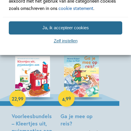
akkoord met het gebruik van alle categorieën cookies
zoals omschreven in ons
cookie statement
.
Ja, ik accepteer cookies
Meer van deze auteur
Zelf instellen
99
22
,
99
,
4
E-book
Hardcover
Voorleesbundels
Ga je mee op
– Kleertjes uit,
reis?
pyjamaatjes aan