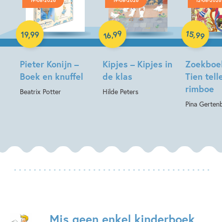
19-08-2026
19-08-2026
12-08-2026
Hardcover
Hardcover
Hardcover
99
15
,
,
19
,
99
99
16
Pieter Konijn –
Kipjes – Kipjes in
Zoekboe
Boek en knuffel
de klas
Tien tell
rimboe
Beatrix Potter
Hilde Peters
Pina Gerten
Mis geen enkel kinderboek