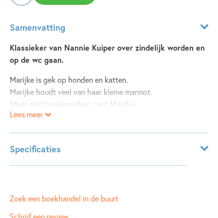
Samenvatting
Klassieker van Nannie Kuiper over zindelijk worden en
op de wc gaan.
Marijke is gek op honden en katten.
Marijke houdt veel van haar kleine marmot.
'Maar mijn lievelingsdier,' zegt Marijke,
Lees meer
'staat hier!
En dat is de eend op mijn pot.'
Specificaties
Marijke neemt haar eend op de pot overal mee naartoe,
zelfs naar de verjaardag van Jasper. Maar als ze naar huis
Leeftijdsindicatie:
2 - 4 jaar
gaat, is hij zoek! Wat nu?
ISBN:
9789025878061
NUR:
Zoek een boekhandel in de buurt
271
De bestseller van Nannie Kuiper heeft al generaties
Type:
Hardcover
kinderen van hun angst voor de grote mensen-wc
Schrijf een review