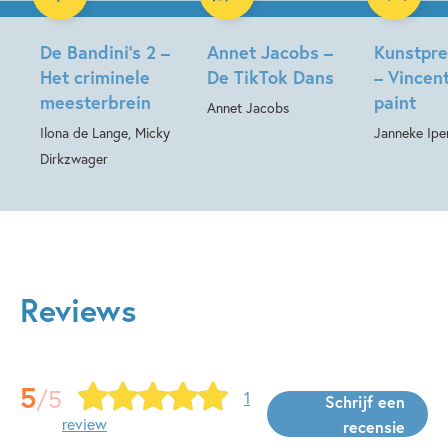
De Bandini’s 2 –
Annet Jacobs –
Kunstpr
Het criminele
De TikTok Dans
– Vincent
meesterbrein
paint
Annet Jacobs
Ilona de Lange, Micky
Janneke Ipe
Dirkzwager
Reviews
5
/5
1
Schrijf een
review
recensie