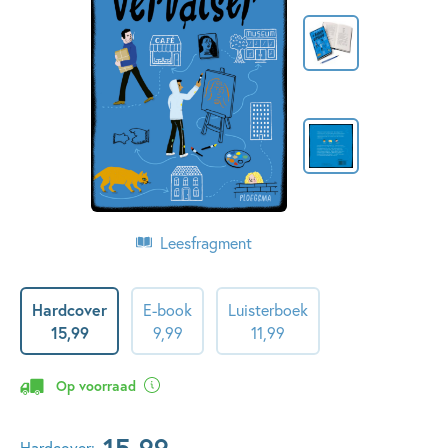
Leesfragment
Hardcover
E-book
Luisterboek
15
,
99
9
,
99
11
,
99
Op voorraad
15
,
99
Hardcover: