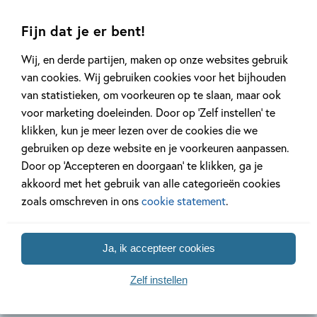
Fijn dat je er bent!
Wij, en derde partijen, maken op onze websites gebruik
20 APRIL 2026
27 FEBRUARI 2026
van cookies. Wij gebruiken cookies voor het bijhouden
Oplossing ‘De schaduwroof’
Ons Kinderpane
van statistieken, om voorkeuren op te slaan, maar ook
puzzel!
regent ganzen’
voor marketing doeleinden. Door op ‘Zelf instellen’ te
klikken, kun je meer lezen over de cookies die we
gebruiken op deze website en je voorkeuren aanpassen.
Lees meer
Lees meer
Door op ‘Accepteren en doorgaan’ te klikken, ga je
akkoord met het gebruik van alle categorieën cookies
zoals omschreven in ons
cookie statement
.
Bekijk alle artikelen
Ja, ik accepteer cookies
Zelf instellen