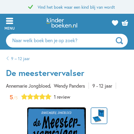
Vind het boek waar een kind blij van wordt
MENU
Zoeken
naar
boeken,
9 – 12 jaar
auteurs
en
De meestervervalser
uitgevers
Annemarie Jongbloed
Wendy Panders
9 - 12 jaar
5
1 review
/5