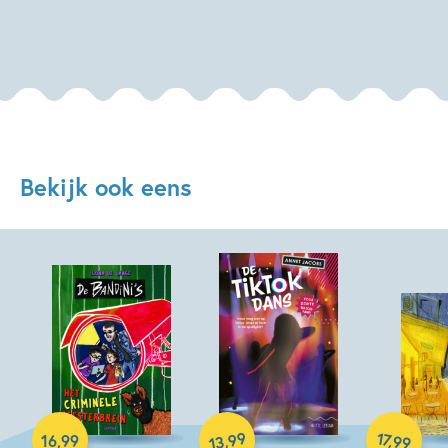
Bekijk ook eens
Hardcover
Hardcover
Hardcover
99
17
,
,
16
,
99
99
13