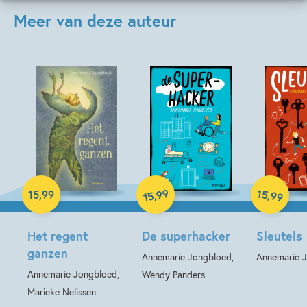
Meer van deze auteur
Hardcover
Hardcover
Hardcover
99
15
,
,
15
,
99
99
15
Het regent
De superhacker
Sleutels
ganzen
Annemarie Jongbloed,
Annemarie 
Annemarie Jongbloed,
Wendy Panders
Marieke Nelissen