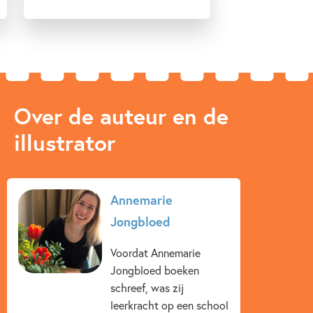
'Het boek is echt heel eenvoudig en vlot te lezen, maar
maakt veel impact. Daarom zou ik dit boek zeker bij elke
bovenbouw groep aanraden.' - Stoer Leesvoer
Over de auteur en de
illustrator
Annemarie
Jongbloed
Voordat Annemarie
Jongbloed boeken
schreef, was zij
leerkracht op een school