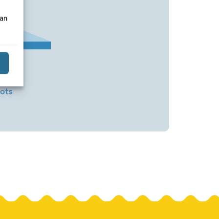
van
 Vijf
ots