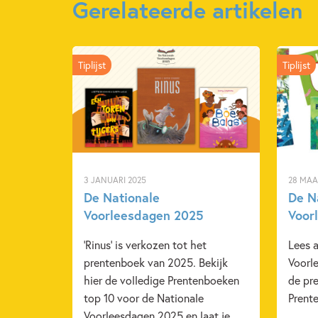
Gerelateerde artikelen
Tiplijst
Tiplijst
3 JANUARI 2025
28 MAA
De Nationale
De N
Voorleesdagen 2025
Voor
'Rinus' is verkozen tot het
Lees a
prentenboek van 2025. Bekijk
Voorl
hier de volledige Prentenboeken
de pr
top 10 voor de Nationale
Prent
Voorleesdagen 2025 en laat je