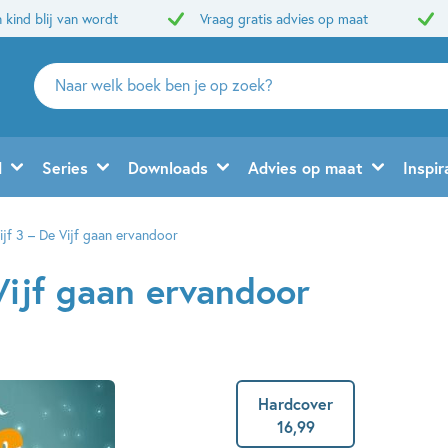
 kind blij van wordt
Vraag gratis advies op maat
Zoeken
naar
boeken,
auteurs
d
Series
Downloads
Advies op maat
Inspir
en
uitgevers
ijf 3 – De Vijf gaan ervandoor
Vijf gaan ervandoor
Hardcover
16
,
99