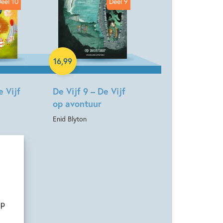
eel 10
Deel 9
Hardcover
16
,
99
e Vijf
De Vijf 9 – De Vijf
op avontuur
Enid Blyton
Deel 4
op