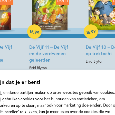
Deel 13
Deel 11
D
Hardcover
Hardcover
16
99
,
,
99
16
De Vijf
De Vijf 11 – De Vijf
De Vijf 10 – D
en de verdwenen
op trektocht
ge
geleerden
Enid Blyton
Enid Blyton
jn dat je er bent!
j, en derde partijen, maken op onze websites gebruik van cookies.
j gebruiken cookies voor het bijhouden van statistieken, om
Deel 6
Deel 5
orkeuren op te slaan, maar ook voor marketing doeleinden. Door 
elf instellen’ te klikken, kun je meer lezen over de cookies die we