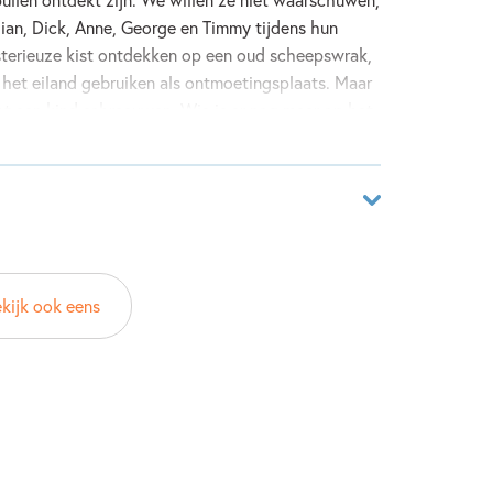
lian, Dick, Anne, George en Timmy tijdens hun
mysterieuze kist ontdekken op een oud scheepswrak,
het eiland gebruiken als ontmoetingsplaats. Maar
t een kind schreeuwen. Wie is er nog meer op het
02272325
kijk ook eens
ver
yton
rd Uitgeverij - Strips & Kids
2023