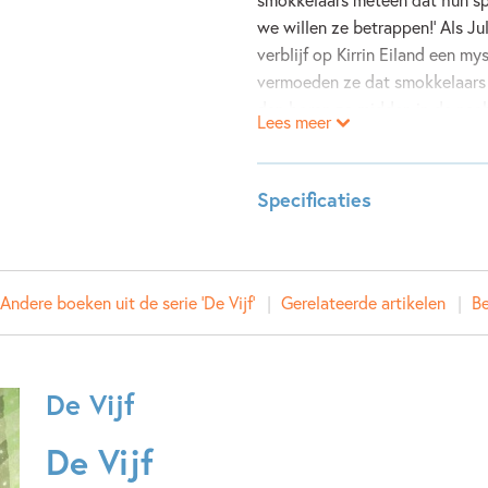
we willen ze betrappen!’ Als Ju
verblijf op Kirrin Eiland een 
vermoeden ze dat smokkelaars 
dan horen ze midden in de nach
Lees meer
eiland, en waarom?
Specificaties
ISBN:
97890
NUR:
283
Andere boeken uit de serie 'De Vijf'
Gerelateerde artikelen
Be
Type:
Hardco
Auteur(s):
Enid Bl
Prijs:
16
,
99
De Vijf
Aantal pagina's:
184
Uitgever:
Standaa
De Vijf
Verschijningsdatum:
10-05-