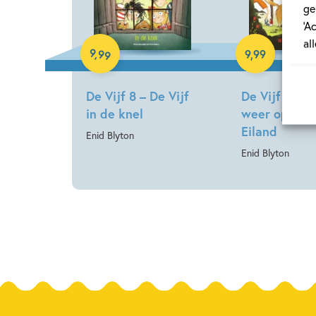
ge
‘A
Hardcover
Hardcover
al
9
,
99
9
,
99
De Vijf 8 – De Vijf
De Vijf 6 – D
in de knel
weer op Kirr
Eiland
Enid Blyton
Enid Blyton