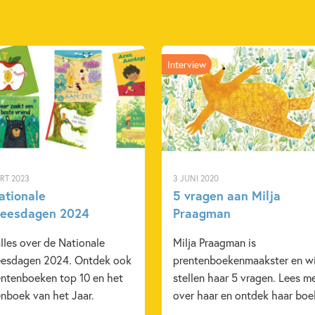
Interview
RT 2023
3 JUNI 2020
ationale
5 vragen aan Milja
leesdagen 2024
Praagman
lles over de Nationale
Milja Praagman is
eesdagen 2024. Ontdek ook
prentenboekenmaakster en wi
entenboeken top 10 en het
stellen haar 5 vragen. Lees m
enboek van het Jaar.
over haar en ontdek haar boe