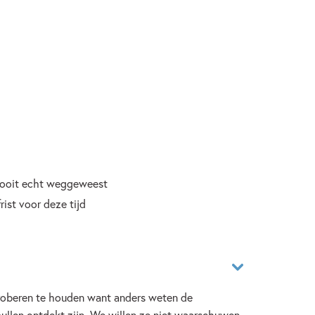
 nooit echt weggeweest
ist voor deze tijd
proberen te houden want anders weten de
llen ontdekt zijn. We willen ze niet waarschuwen,