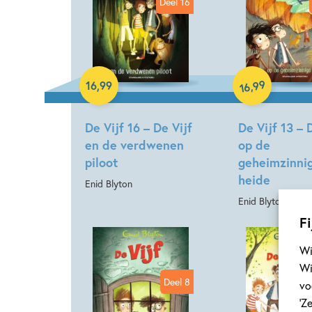
Deel 16
Hardcover
Hardcover
99
,
16
,
99
16
De Vijf 16 – De Vijf
De Vijf 13 – 
en de verdwenen
op de
piloot
geheimzinni
heide
Enid Blyton
Enid Blyton
Fi
Wi
Wi
Deel 8
vo
‘Z