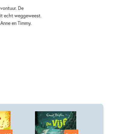
avontuur. De
oit echt weggeweest.
boeken
Enid Blyton
, Anne en Timmy.