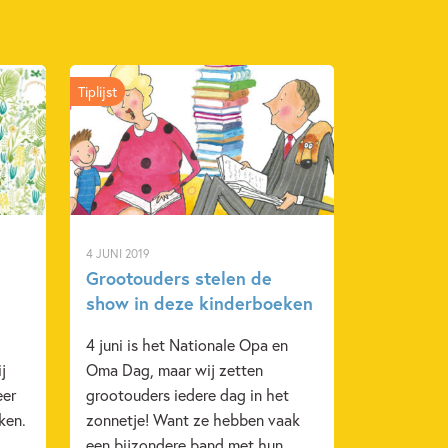
Tiplijst
4 JUNI 2019
Grootouders stelen de
show in deze kinderboeken
4 juni is het Nationale Opa en
j
Oma Dag, maar wij zetten
eer
grootouders iedere dag in het
ken.
zonnetje! Want ze hebben vaak
een bijzondere band met hun