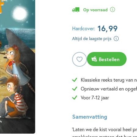
Op voorraad
16
,
99
Hardcover:
Altijd de laagste prijs
Bestellen
Klassieke reeks terug van
Opnieuw vertaald en opgefr
Voor 7-12 jaar
Samenvatting
‘Laten we de kist vooral heel 
smokkelaars meteen dat hun spu