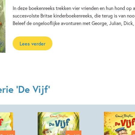
In deze boekenreeks trekken vier vrienden en hun hond op 
Kenmerken van dit boek
succesvolste Britse kinderboekenreeks, die terug is van no
Actie & avontuur
Prenten
Beleef de ongelooflijke avonturen met George, Julian, Dick
Lees verder
ie 'De Vijf'