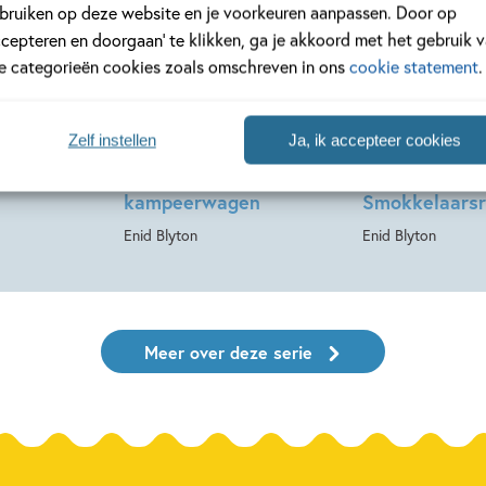
bruiken op deze website en je voorkeuren aanpassen. Door op
ccepteren en doorgaan’ te klikken, ga je akkoord met het gebruik 
Hardcover
Hardcover
le categorieën cookies zoals omschreven in ons
cookie statement
.
16
99
,
99
,
9
Zelf instellen
Ja, ik accepteer cookies
e Vijf
De Vijf 5 – De Vijf
De Vijf 4 – De
in
in een
op
kampeerwagen
Smokkelaarsr
Enid Blyton
Enid Blyton
Meer over deze serie