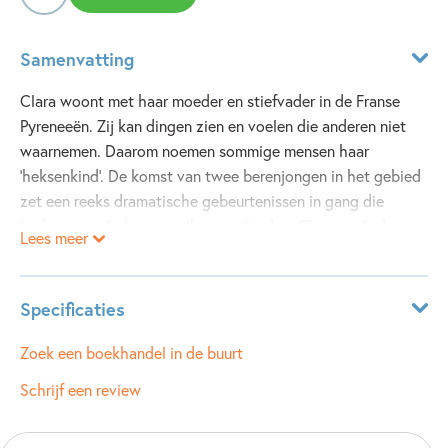
Samenvatting
Clara woont met haar moeder en stiefvader in de Franse
Pyreneeën. Zij kan dingen zien en voelen die anderen niet
waarnemen. Daarom noemen sommige mensen haar
'heksenkind'. De komst van twee berenjongen in het gebied
zet een reeks dramatische gebeurtenissen in gang die
heden en verleden met elkaar verbinden. Clara voelt dat er
Lees meer
een vloek op hun huis rust, en dat dit iets te maken heeft
met de beren. En ze weet dat zij de enige is die de vloek op
kan heffen...
Specificaties
Leeftijdsindicatie:
10 - 12 jaar
Zoek een boekhandel in de buurt
ISBN:
9789021668727
Schrijf een review
NUR:
283
Type:
E-book