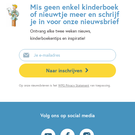
Mis geen enkel kinderboek
of nieuwtje meer en schrijf
je in voor onze nieuwsbrief
Ontvang elke twee weken nieuws,
kinderboekentips en inspiratie!
E-
mailadres
Naar inschrijven
Op onze nieuwsbrieven is het
WPG Privacy Statement
van toepassing.
Volg ons op social media