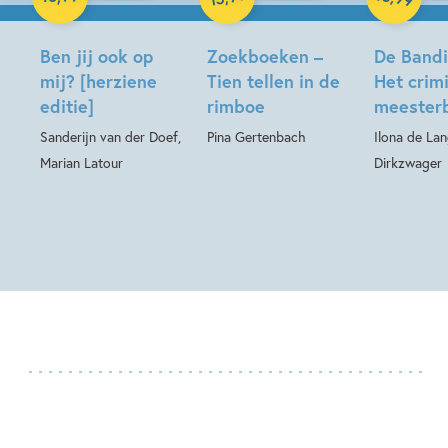
Ben jij ook op
Zoekboeken –
De Bandin
mij? [herziene
Tien tellen in de
Het crim
editie]
rimboe
meesterb
Sanderijn van der Doef,
Pina Gertenbach
Ilona de La
Marian Latour
Dirkzwager