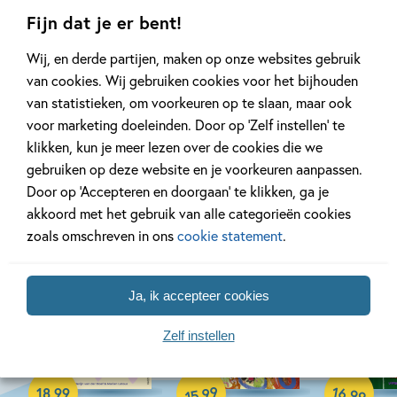
Fijn dat je er bent!
Bekijk alle artikelen
Wij, en derde partijen, maken op onze websites gebruik
van cookies. Wij gebruiken cookies voor het bijhouden
van statistieken, om voorkeuren op te slaan, maar ook
voor marketing doeleinden. Door op ‘Zelf instellen’ te
klikken, kun je meer lezen over de cookies die we
Bekijk ook eens
gebruiken op deze website en je voorkeuren aanpassen.
Door op ‘Accepteren en doorgaan’ te klikken, ga je
akkoord met het gebruik van alle categorieën cookies
zoals omschreven in ons
cookie statement
.
Ja, ik accepteer cookies
19-08-2026
12-08-2026
Zelf instellen
Hardcover
Hardcover
Hardcover
99
16
,
,
18
,
99
99
15