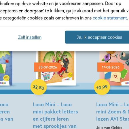
bruiken op deze website en je voorkeuren aanpassen. Door op
ccepteren en doorgaan’ te klikken, ga je akkoord met het gebruik 
le categorieën cookies zoals omschreven in ons
cookie statement
.
Zelf instellen
Ja, ik accepteer cookies
25-09-2026
17-08-2026
Paperback
Paperback
32
99
,
,
50
10
Loco
Loco Mini – Loco
Loco Mini – L
leren
mini pakket letters
mini Zoem & 
es van
en cijfers leren
lezen AVI Sta
met sprookjes van
Job van Gelder