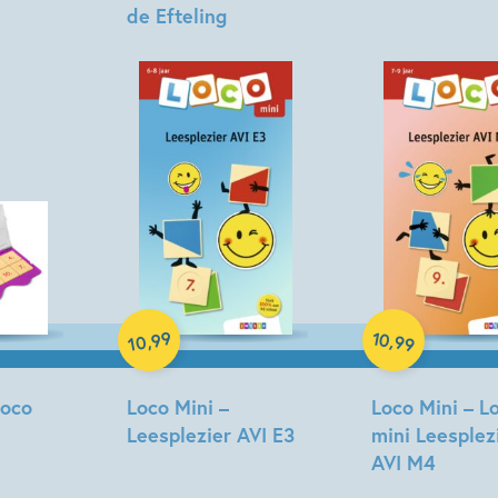
de Efteling
Paperback
Paperback
99
10
,
,
99
10
Loco
Loco Mini –
Loco Mini – L
Leesplezier AVI E3
mini Leesplez
AVI M4