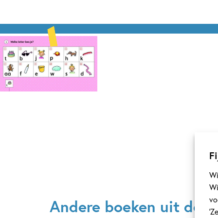
Fi
Wi
Wi
vo
Andere boeken uit de se
‘Z