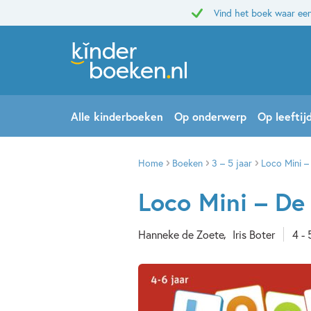
Vind het boek waar een
Alle kinderboeken
Op onderwerp
Op leeftij
Home
Boeken
3 – 5 jaar
Loco Mini –
Loco Mini – De 
Hanneke de Zoete
Iris Boter
4 - 