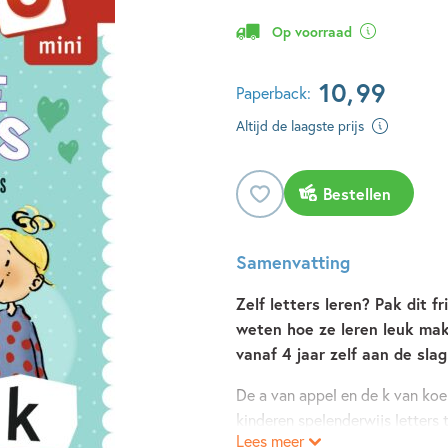
Op voorraad
10
,
99
Paperback:
Altijd de laagste prijs
Bestellen
Samenvatting
Zelf letters leren? Pak dit 
weten hoe ze leren leuk mak
vanaf 4 jaar zelf aan de sla
De a van appel en de k van koe
kinderen spelenderwijs letters t
Lees meer
letterpuzzels uitnodigend én d