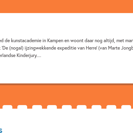
3 – 5 jaar
Beginnende lez
Prentenboeken
Iris Boter
eed de kunstacademie in Kampen en woont daar nog altijd, met man 
 ‘De (nogal) ijzingwekkende expeditie van Herre’ (van Marte Jong
landse Kinderjury....
s