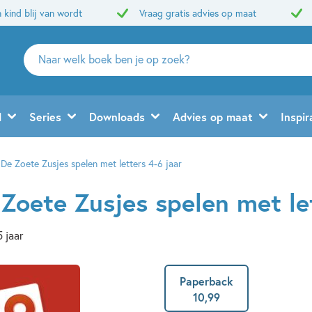
 kind blij van wordt
Vraag gratis advies op maat
Zoeken
naar
boeken,
auteurs
d
Series
Downloads
Advies op maat
Inspir
en
uitgevers
 De Zoete Zusjes spelen met letters 4-6 jaar
Zoete Zusjes spelen met let
5 jaar
Paperback
10
,
99