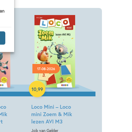
van
17-08-2026
Paperback
10
,
99
oco
Loco Mini – Loco
Mik
mini Zoem & Mik
rt
lezen AVI M3
Job van Gelder