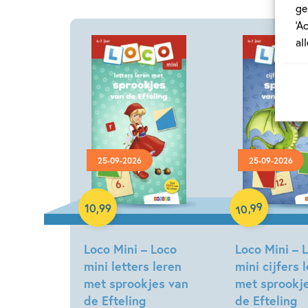
ge
‘A
al
25-09-2026
25-09-2026
Paperback
Paperback
99
,
10
,
99
10
Loco Mini – Loco
Loco Mini – 
mini letters leren
mini cijfers 
met sprookjes van
met sprookj
de Efteling
de Efteling