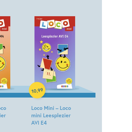
Paperback
99
,
10
oco
Loco Mini – Loco
ier
mini Leesplezier
AVI E4