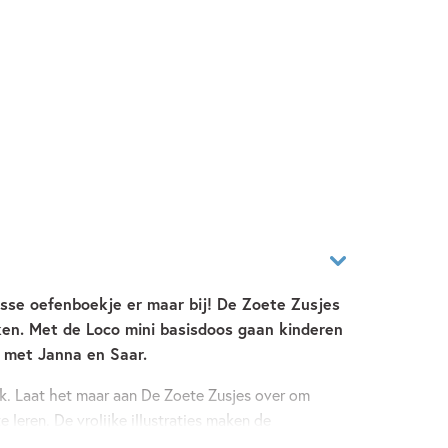
frisse oefenboekje er maar bij! De Zoete Zusjes
en. Met de Loco mini basisdoos gaan kinderen
g met Janna en Saar.
k. Laat het maar aan De Zoete Zusjes over om
e leren. De vrolijke illustraties maken de
uidelijk. Bladzijde voor bladzijde nemen Janna en