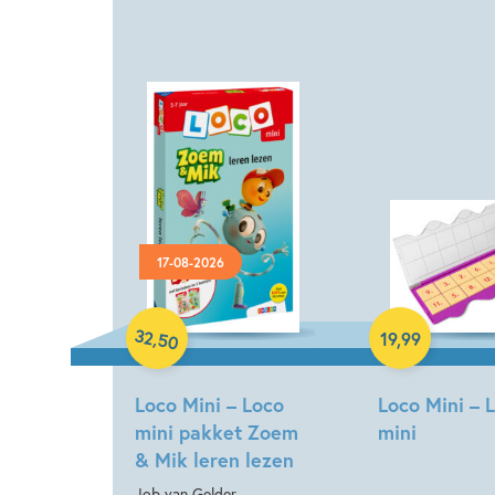
Spel
17-08-2026
Paperback
32
,
19
,
99
50
Loco Mini – Loco
Loco Mini – 
mini pakket Zoem
mini
& Mik leren lezen
Job van Gelder