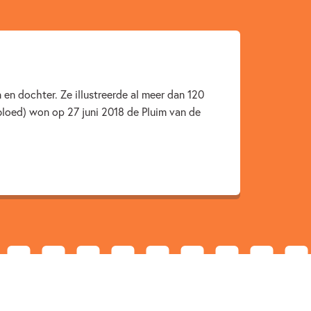
er & AVI boeken
Doeboeken
Hanneke de Zoete
en dochter. Ze illustreerde al meer dan 120
bloed) won op 27 juni 2018 de Pluim van de