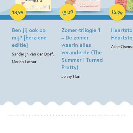
Paperback
Hardcover
00
15
,
18
,
99
,
99
15
Paperback
Ben jij ook op
Zomer-trilogie 1
Heartsto
mij? [herziene
– De zomer
Heartsto
editie]
waarin alles
Alice Osem
veranderde (The
Sanderijn van der Doef,
Summer I Turned
Marian Latour
Pretty)
Jenny Han