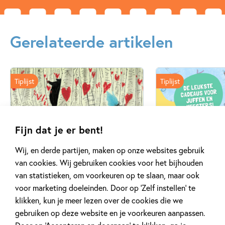
Gerelateerde artikelen
Tiplijst
Tiplijst
Fijn dat je er bent!
3 FEBRUARI 2025
30 SEPTEMBER 2024
Wij, en derde partijen, maken op onze websites gebruik
Top 5 boeken over de liefde
De allerleukst
van cookies. Wij gebruiken cookies voor het bijhouden
boekcadeaus v
van statistieken, om voorkeuren op te slaan, maar ook
meesters!
voor marketing doeleinden. Door op ‘Zelf instellen’ te
klikken, kun je meer lezen over de cookies die we
gebruiken op deze website en je voorkeuren aanpassen.
Lees meer
Lees meer