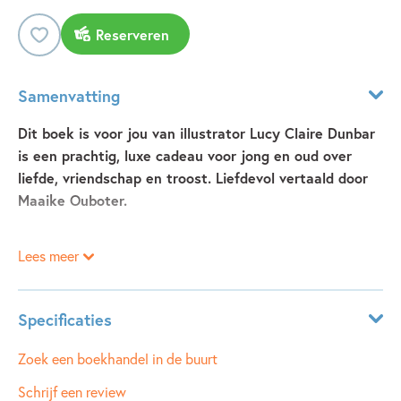
Reserveren
Samenvatting
Dit boek is voor jou van illustrator Lucy Claire Dunbar
is een prachtig, luxe cadeau voor jong en oud over
liefde, vriendschap en troost. Liefdevol vertaald door
Maaike Ouboter.
Lees meer
Dit boek is voor jou
van populaire illustrator Lucy Claire
Dunbar is een warm en inspirerend cadeauboek vol troost,
Specificaties
hoop en liefde. Met haar herkenbare, met de hand
getekende illustraties vangt Lucy Claire Dunbar de magie
ISBN:
9789493476271
Zoek een boekhandel in de buurt
van alledaagse momenten en laat ze zien hoe krachtig iets
NUR:
370
Schrijf een review
kleins kan zijn. Een prachtig boek om cadeau te geven –