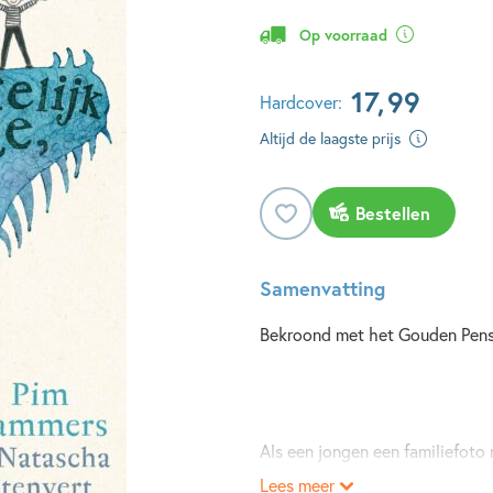
Op voorraad
17
,
99
Hardcover:
Altijd de laagste prijs
Bestellen
Samenvatting
Bekroond met het Gouden Pense
Als een jongen een familiefoto 
tekening te maken. Hij verzint 
Lees meer