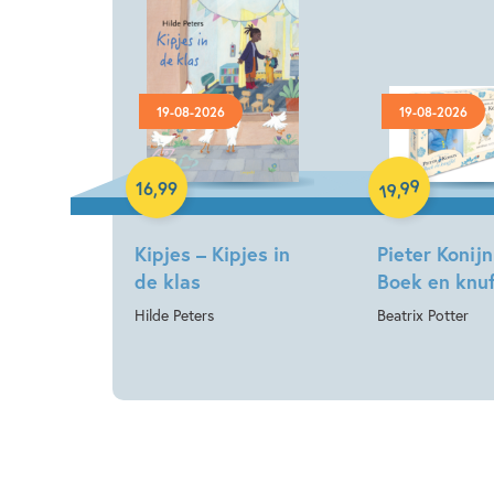
19-08-2026
19-08-2026
Hardcover
Hardcover
99
16
,
99
,
19
Kipjes – Kipjes in
Pieter Konijn
de klas
Boek en knuf
Hilde Peters
Beatrix Potter