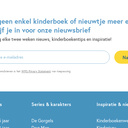
geen enkel kinderboek of nieuwtje meer 
jf je in voor onze nieuwsbrief
 elke twee weken nieuws, kinderboekentips en inspiratie!
Na
es
uwsbrieven is het
WPG Privacy Statement
van toepassing.
s
Series & karakters
Inspiratie & n
 jaar
De Gorgels
Kinderboekenw
 jaar
Dog Man
Kinderjury