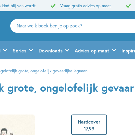
 kind blij van wordt
Vraag gratis advies op maat
Zoeken
naar
boeken,
auteurs
d
Series
Downloads
Advies op maat
Inspir
en
uitgevers
gelofelijk grote, ongelofelijk gevaarlijke leguaan
k grote, ongelofelijk gevaar
Hardcover
17
,
99