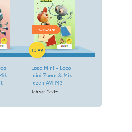
17-08-2026
Paperback
10
,
99
oco
Loco Mini – Loco
Mik
mini Zoem & Mik
rt
lezen AVI M3
Job van Gelder