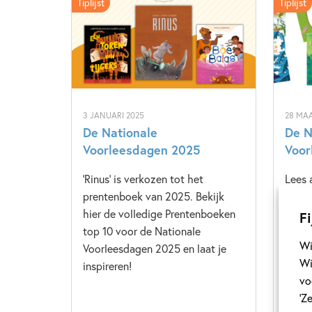
Tiplijst
Tiplijst
3 JANUARI 2025
28 MAA
De Nationale
De N
Voorleesdagen 2025
Voor
'Rinus' is verkozen tot het
Lees 
prentenboek van 2025. Bekijk
Voorl
hier de volledige Prentenboeken
de pr
Fi
top 10 voor de Nationale
Prent
Wi
Voorleesdagen 2025 en laat je
Wi
inspireren!
vo
‘Z