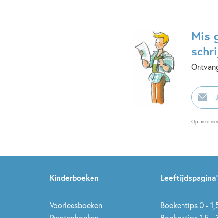
Mis 
schri
Ontvang
E-
mailadr
Op onze nie
Kinderboeken
Leeftijdspagina’
Voorleesboeken
Boekentips 0 - 1,5
Prentenboeken
Boekentips 1,5 - 3