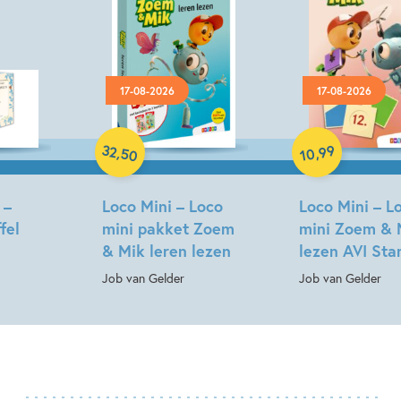
17-08-2026
17-08-2026
Paperback
Paperback
32
99
,
,
50
10
 –
Loco Mini – Loco
Loco Mini – L
fel
mini pakket Zoem
mini Zoem & 
& Mik leren lezen
lezen AVI Sta
Job van Gelder
Job van Gelder