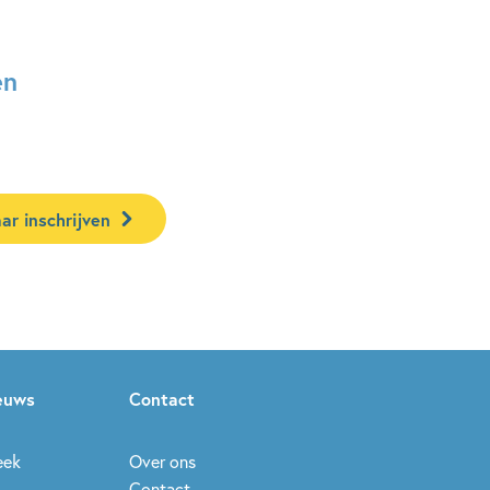
en
ar inschrijven
ieuws
Contact
eek
Over ons
Contact