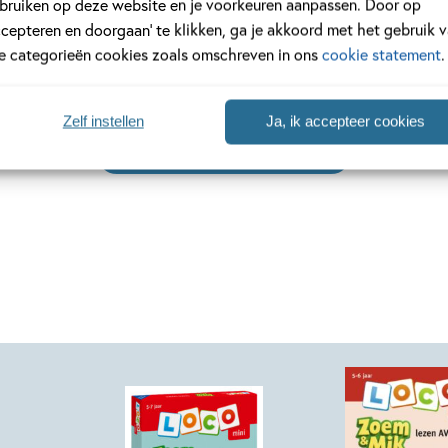
bruiken op deze website en je voorkeuren aanpassen. Door op
bijzondere prentenboek.
ccepteren en doorgaan’ te klikken, ga je akkoord met het gebruik 
le categorieën cookies zoals omschreven in ons
cookie statement
.
meer
Lees meer
Zelf instellen
Ja, ik accepteer cookies
Bekijk alle artikelen