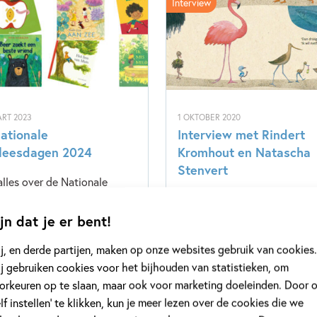
Interview
RT 2023
1 OKTOBER 2020
ationale
Interview met Rindert
leesdagen 2024
Kromhout en Natascha
Stenvert
alles over de Nationale
eesdagen 2024. Ontdek ook
Ik wil niet naar school! is een
entenboeken top 10 en het
prachtig prentenboek over h
jn dat je er bent!
enboek van het Jaar.
beleven van de eerste schoo
j, en derde partijen, maken op onze websites gebruik van cookies.
Rindert Kromhout maakte he
j gebruiken cookies voor het bijhouden van statistieken, om
samen met illustrator Natas
orkeuren op te slaan, maar ook voor marketing doeleinden. Door 
Stenvert. Wij vroegen ze alle
elf instellen’ te klikken, kun je meer lezen over de cookies die we
wat je wil weten over dit