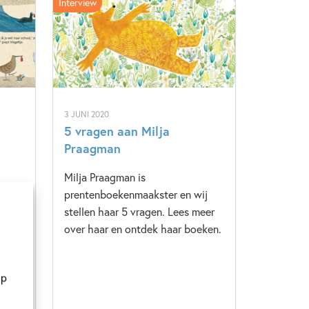
Interview
3 JUNI 2020
5 vragen aan Milja
Praagman
Milja Praagman is
prentenboekenmaakster en wij
et
stellen haar 5 vragen. Lees meer
ldag.
over haar en ontdek haar boeken.
t
cha
op
s