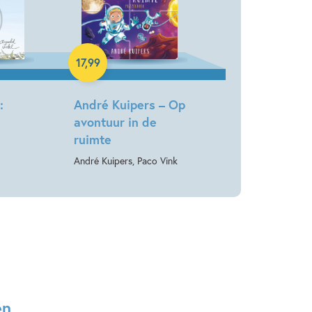
Hardcover
17
,
99
:
André Kuipers – Op
avontuur in de
ruimte
André Kuipers, Paco Vink
en