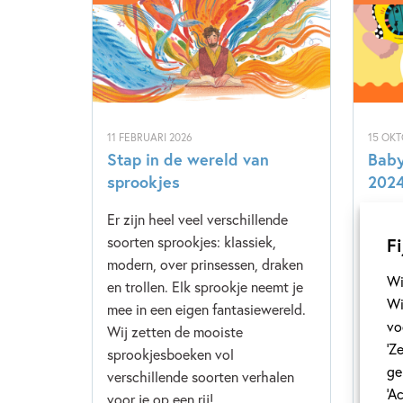
11 FEBRUARI 2026
15 OKT
Stap in de wereld van
Baby
sprookjes
202
Er zijn heel veel verschillende
Elk ja
Fi
soorten sprookjes: klassiek,
babyb
modern, over prinsessen, draken
aller
Wi
en trollen. Elk sprookje neemt je
heeft
Wi
mee in een eigen fantasiewereld.
gesel
vo
Wij zetten de mooiste
afgel
‘Z
sprookjesboeken vol
versc
ge
verschillende soorten verhalen
favori
‘A
voor je op een rij!