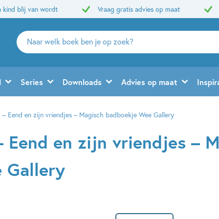
 kind blij van wordt
Vraag gratis advies op maat
Zoeken
naar
boeken,
auteurs
d
Series
Downloads
Advies op maat
Inspir
en
uitgevers
1 – Eend en zijn vriendjes – Magisch badboekje Wee Gallery
– Eend en zijn vriendjes – 
 Gallery