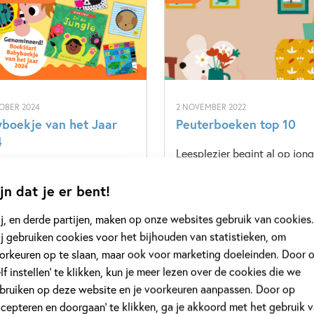
OBER 2024
2 NOVEMBER 2022
boekje van het Jaar
Peuterboeken top 10
4
Leesplezier begint al op jon
ar verschijnen talloze
leeftijd. Peuters kunnen vaa
jn dat je er bent!
oekjes. Maar welke is het
genoeg krijgen van hetzelfd
leukst? Een deskundige jury
boekje. Herhaling is het
j, en derde partijen, maken op onze websites gebruik van cookies.
 de vijf allermooiste boekjes
toverwoord. Een favoriet mo
j gebruiken cookies voor het bijhouden van statistieken, om
ecteerd uit de titels die de
elke avond opnieuw tevoorsc
orkeuren op te slaan, maar ook voor marketing doeleinden. Door 
open twee jaar zijn
gehaald worden. Nog een ke
elf instellen’ te klikken, kun je meer lezen over de cookies die we
henen. Stem nu op jouw
Tot iedereen het boek uit z’n
bruiken op deze website en je voorkeuren aanpassen. Door op
et!
hoofd kent.
ccepteren en doorgaan’ te klikken, ga je akkoord met het gebruik 