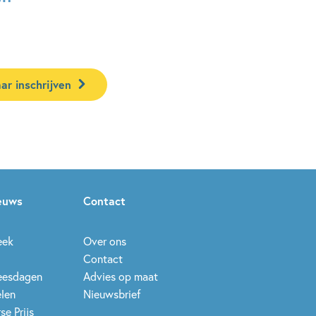
ar inschrijven
ieuws
Contact
eek
Over ons
Contact
leesdagen
Advies op maat
elen
Nieuwsbrief
se Prijs