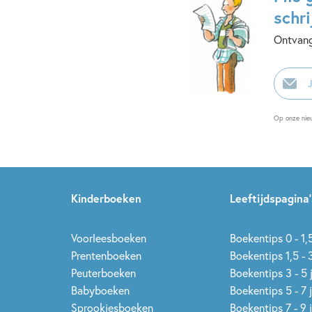
schri
Ontvang
E-
mailadr
Op onze nie
Kinderboeken
Leeftijdspagina’
Voorleesboeken
Boekentips 0 - 1,5
Prentenboeken
Boekentips 1,5 - 3
Peuterboeken
Boekentips 3 - 5 
Babyboeken
Boekentips 5 - 7 
Sprookjesboeken
Boekentips 7 - 9 