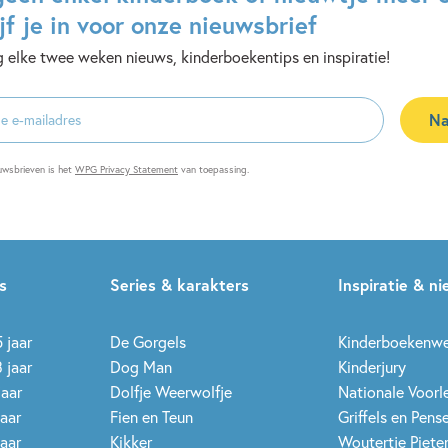
jf je in voor onze nieuwsbrief
 elke twee weken nieuws, kinderboekentips en inspiratie!
Na
es
uwsbrieven is het
WPG Privacy Statement
van toepassing.
s
Series & karakters
Inspiratie & n
 jaar
De Gorgels
Kinderboekenw
 jaar
Dog Man
Kinderjury
jaar
Dolfje Weerwolfje
Nationale Voor
jaar
Fien en Teun
Griffels en Pens
jaar
Kikker
Woutertje Pieter