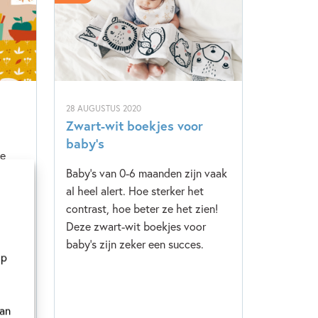
28 AUGUSTUS 2020
Zwart-wit boekjes voor
baby’s
ge
k geen
Baby’s van 0-6 maanden zijn vaak
e
al heel alert. Hoe sterker het
contrast, hoe beter ze het zien!
et
Deze zwart-wit boekjes voor
hijn
baby's zijn zeker een succes.
op
er!
van