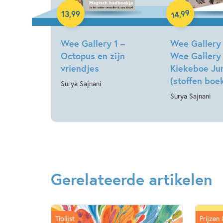
Hardcover
99
,
13
,
99
14
Paperback
Wee Gallery 1 –
Wee Gallery 
Octopus en zijn
Wee Gallery
vriendjes
Kiekeboe Ju
(stoffen boe
Surya Sajnani
Surya Sajnani
Gerelateerde artikelen
Tiplijst
Prijzen