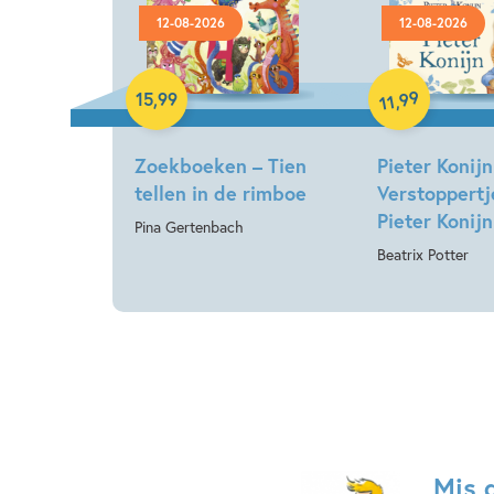
12-08-2026
12-08-2026
Hardcover
Hardcover
99
15
,
99
,
11
Zoekboeken – Tien
Pieter Konijn
tellen in de rimboe
Verstoppertj
Pieter Konijn
Pina Gertenbach
Beatrix Potter
Mis 