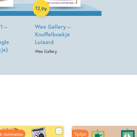
Hardcover
12
,
99
1 –
Wee Gallery –
Knuffelboekje
ngle
Luiaard
kje)
Wee Gallery
 & nominaties
Tiplijst