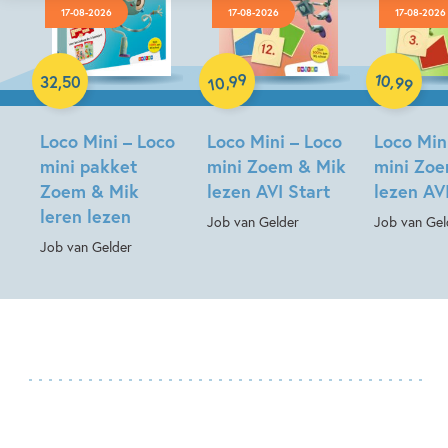
17-08-2026
17-08-2026
17-08-2026
Paperback
Paperback
Paperback
99
10
,
,
32
,
50
99
10
Loco Mini – Loco
Loco Mini – Loco
Loco Min
mini pakket
mini Zoem & Mik
mini Zo
Zoem & Mik
lezen AVI Start
lezen AV
leren lezen
Job van Gelder
Job van Gel
Job van Gelder