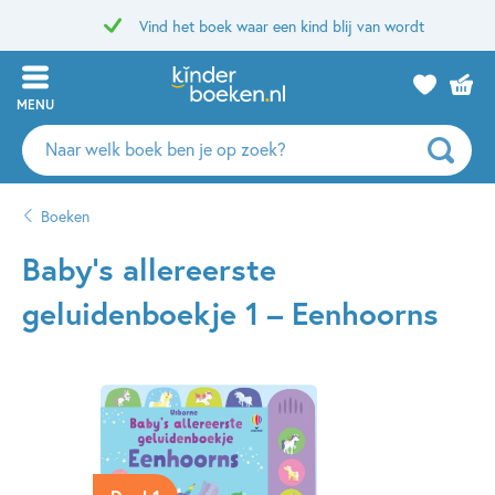
Vind het boek waar een kind blij van wordt
MENU
Zoeken
naar
boeken,
Boeken
auteurs
en
Baby’s allereerste
uitgevers
geluidenboekje 1 – Eenhoorns