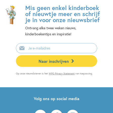
Mis geen enkel kinderboek
of nieuwtje meer en schrijf
je in voor onze nieuwsbrief
Ontvang elke twee weken nieuws,
kinderboekentips en inspiratie!
E-
mailadres
Naar inschrijven
Op onze nieuwsbrieven is het
WPG Privacy Statement
van toepassing.
Volg ons op social media