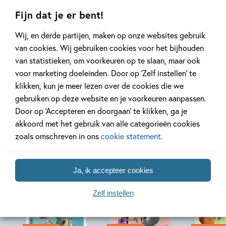
Lees meer
Lees meer
Fijn dat je er bent!
Wij, en derde partijen, maken op onze websites gebruik
van cookies. Wij gebruiken cookies voor het bijhouden
Bekijk alle artikelen
van statistieken, om voorkeuren op te slaan, maar ook
voor marketing doeleinden. Door op ‘Zelf instellen’ te
klikken, kun je meer lezen over de cookies die we
gebruiken op deze website en je voorkeuren aanpassen.
Door op ‘Accepteren en doorgaan’ te klikken, ga je
Bekijk ook eens
akkoord met het gebruik van alle categorieën cookies
zoals omschreven in ons
cookie statement
.
Ja, ik accepteer cookies
Zelf instellen