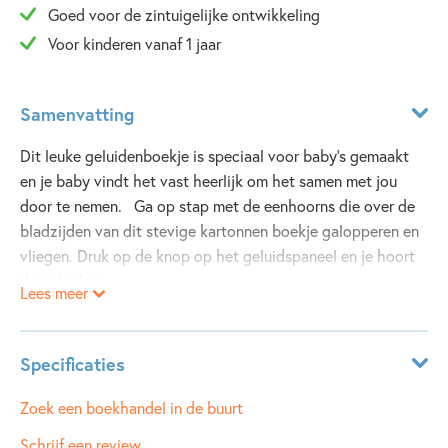
Goed voor de zintuigelijke ontwikkeling
Voor kinderen vanaf 1 jaar
Samenvatting
Dit leuke geluidenboekje is speciaal voor baby's gemaakt
en je baby vindt het vast heerlijk om het samen met jou
door te nemen. Ga op stap met de eenhoorns die over de
bladzijden van dit stevige kartonnen boekje galopperen en
vliegen. Druk op de knop op het geluidspaneel en je hoort
de geluiden.
Lees meer
Specificaties
ISBN:
9781803708966
Zoek een boekhandel in de buurt
NUR:
271
Schrijf een review