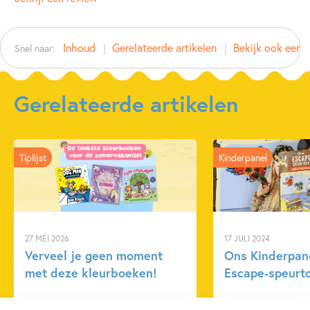
Type:
Hardcover
Auteur(s):
Inhoud
Gerelateerde artikelen
Bekijk ook eens
Snel naar:
Prijs:
14
,
99
Aantal pagina's:
10
Uitgever:
Usborne Publishers
Gerelateerde artikelen
Verschijningsdatum:
07-02-2023
Kenmerken van dit boek
Tiplijst
Kinderpanel
Doeboeken
Peuterboeken
27 MEI 2026
17 JULI 2024
Verveel je geen moment
Ons Kinderpane
met deze kleurboeken!
Escape-speurto