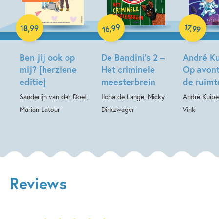
Hardcover
Hardcover
Hardcover
99
17
,
,
18
,
99
99
16
Ben jij ook op
De Bandini’s 2 –
André Ku
mij? [herziene
Het criminele
Op avont
editie]
meesterbrein
de ruimt
Sanderijn van der Doef,
Ilona de Lange, Micky
André Kuipe
Marian Latour
Dirkzwager
Vink
Reviews