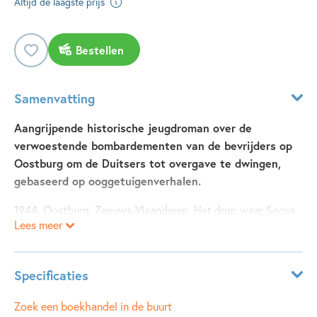
Altijd de laagste prijs
Bestellen
Samenvatting
Aangrijpende historische jeugdroman over de
verwoestende bombardementen van de bevrijders op
Oostburg om de Duitsers tot overgave te dwingen,
gebaseerd op ooggetuigenverhalen.
1944. Oostburg, Zeeuws-Vlaanderen. Het dorp waar Sooys
Lees meer
woont wordt gebombardeerd. Zonder huis, zonder ouders
en zonder wegwijzers moet hij met zijn zusje en broertjes
op zoek naar veiligheid – dwars door oorlogsbied. Bruggen
Specificaties
zijn opgeblazen, er liggen mijnenvelden, hele gebieden zijn
onder water gelopen… En ondertussen heeft hij ook nog
Leeftijdsindicatie:
12 - 15 jaar
Zoek een boekhandel in de buurt
een geheime boodschap bij zich.