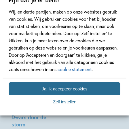
Fijn dat je er bent!
Wij, en derde partijen, maken op onze websites gebruik
van cookies. Wij gebruiken cookies voor het bijhouden
Meer van deze auteur
van statistieken, om voorkeuren op te slaan, maar ook
voor marketing doeleinden. Door op ‘Zelf instellen’ te
klikken, kun je meer lezen over de cookies die we
gebruiken op deze website en je voorkeuren aanpassen.
Door op ‘Accepteren en doorgaan’ te klikken, ga je
akkoord met het gebruik van alle categorieën cookies
zoals omschreven in ons
cookie statement
.
Ja, ik accepteer cookies
Paperback
16
,
99
Zelf instellen
Dwars door de
storm