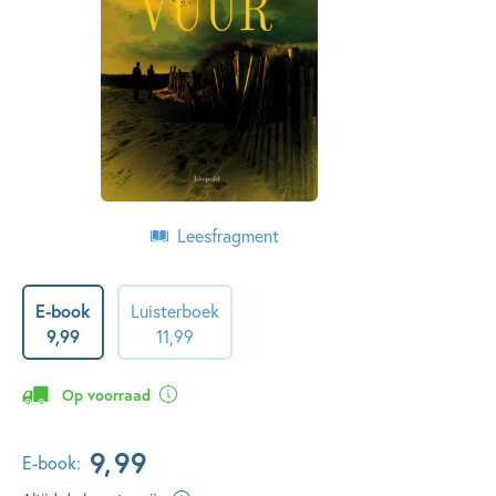
Leesfragment
E-book
Luisterboek
9
,
99
11
,
99
Op voorraad
9
,
99
E-book: