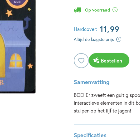
Op voorraad
11
,
99
Hardcover:
Altijd de laagste prijs
Bestellen
Samenvatting
BOE! Er zweeft een guitig spo
interactieve elementen in dit b
stuipen op het lijf te jagen!
Specificaties
Lees meer