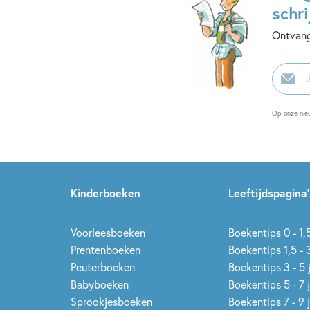
schri
Ontvang
E-
mailadr
Op onze nie
Kinderboeken
Leeftijdspagina’
Voorleesboeken
Boekentips 0 - 1,5
Prentenboeken
Boekentips 1,5 - 3
Peuterboeken
Boekentips 3 - 5 
Babyboeken
Boekentips 5 - 7 
Sprookjesboeken
Boekentips 7 - 9 