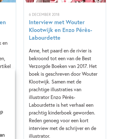
6 DECEMBER 2018
ken
Interview met Wouter
Klootwijk en Enzo Pérès-
Labourdette
k en
Anne, het paard en de rivier is
en,
bekroond tot een van de Best
rtikel
Verzorgde Boeken van 2017. Het
 over
boek is geschreven door Wouter
n
Klootwijk. Samen met de
prachtige illustraties van
illustrator Enzo Pérès-
Labourdette is het verhaal een
op
prachtig kinderboek geworden.
Reden genoeg voor een kort
interview met de schrijver en de
van
illustrator.