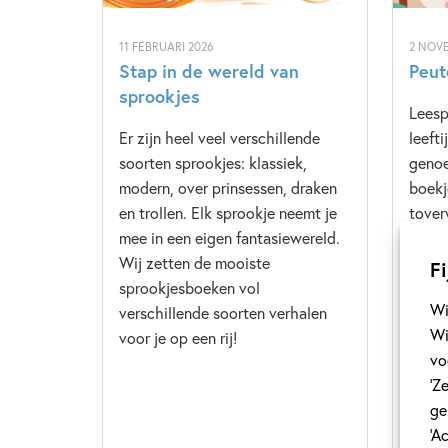
11 FEBRUARI 2026
2 NOV
Stap in de wereld van
Peut
sprookjes
Leesp
Er zijn heel veel verschillende
leeft
soorten sprookjes: klassiek,
genoe
modern, over prinsessen, draken
boekj
en trollen. Elk sprookje neemt je
tover
mee in een eigen fantasiewereld.
elke 
Wij zetten de mooiste
gehaa
Fi
sprookjesboeken vol
Tot i
Wi
verschillende soorten verhalen
hoofd
Wi
voor je op een rij!
vo
‘Z
ge
‘A