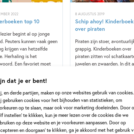
EMBER 2022
8 AUGUSTUS 2019
erboeken top 10
Schip ahoy! Kinderboe
over piraten
lezier begint al op jonge
ijd. Peuters kunnen vaak geen
Piraten zijn stoer, avontuurlij
g krijgen van hetzelfde
grappig. Kinderboeken over
e. Herhaling is het
piraten zitten vol schatkaart
woord. Een favoriet moet
juwelen en zwaarden. In dit a
avond opnieuw tevoorschijn
tippen wij de leukste boeken
ld worden. Nog een keer!
piraten. Ooglapjes af en leze
jn dat je er bent!
edereen het boek uit z’n
maar, ARR!
j, en derde partijen, maken op onze websites gebruik van cookies.
 kent.
j gebruiken cookies voor het bijhouden van statistieken, om
orkeuren op te slaan, maar ook voor marketing doeleinden. Door 
elf instellen’ te klikken, kun je meer lezen over de cookies die we
bruiken op deze website en je voorkeuren aanpassen. Door op
ccepteren en doorgaan’ te klikken, ga je akkoord met het gebruik 