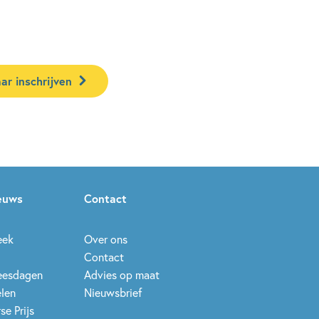
ar inschrijven
ieuws
Contact
eek
Over ons
Contact
leesdagen
Advies op maat
elen
Nieuwsbrief
se Prijs