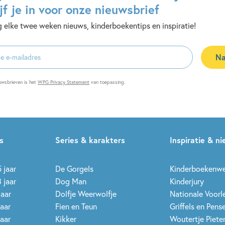
jf je in voor onze nieuwsbrief
 elke twee weken nieuws, kinderboekentips en inspiratie!
Na
es
uwsbrieven is het
WPG Privacy Statement
van toepassing.
s
Series & karakters
Inspiratie & n
 jaar
De Gorgels
Kinderboekenw
 jaar
Dog Man
Kinderjury
jaar
Dolfje Weerwolfje
Nationale Voor
jaar
Fien en Teun
Griffels en Pens
jaar
Kikker
Woutertje Pieter