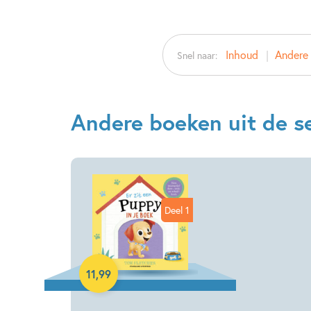
Inhoud
Andere b
Snel naar:
Andere boeken uit de seri
Deel 1
11
,
99
Hardcover