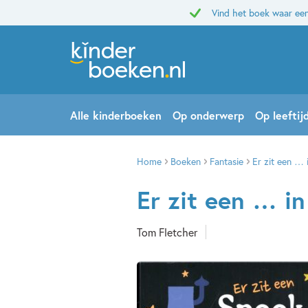
Vind het boek waar een
Alle kinderboeken
Op onderwerp
Op leeftij
Home
Boeken
Fantasie
Er zit een … 
Er zit een … in
Tom Fletcher