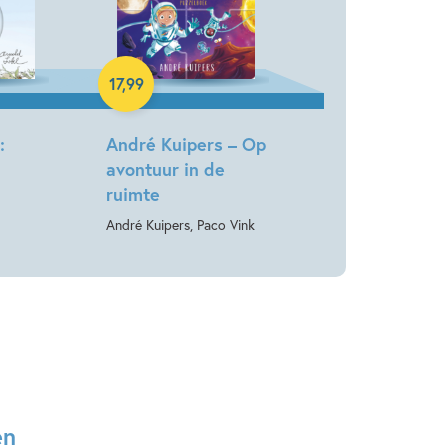
Hardcover
17
,
99
:
André Kuipers – Op
avontuur in de
ruimte
André Kuipers, Paco Vink
en