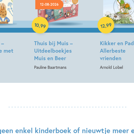
12-08-2026
Hardcover
Hardcover
10
99
,
,
99
12
 –
Thuis bij Muis –
Kikker en Pad
e met
Uitdeelboekjes
Allerbeste
Muis en Beer
vrienden
Pauline Baartmans
Arnold Lobel
geen enkel kinderboek of nieuwtje meer 