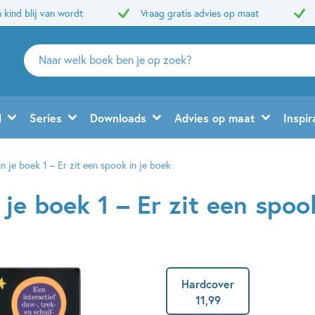
 kind blij van wordt
Vraag gratis advies op maat
Zoeken
naar
boeken,
auteurs
d
Series
Downloads
Advies op maat
Inspir
en
uitgevers
in je boek 1 – Er zit een spook in je boek
 je boek 1 – Er zit een spoo
Hardcover
11
,
99