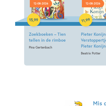
12-08-2026
12-08-2026
Hardcover
Hardcover
99
15
,
99
,
11
Zoekboeken – Tien
Pieter Konijn
tellen in de rimboe
Verstoppertj
Pieter Konijn
Pina Gertenbach
Beatrix Potter
Mis 