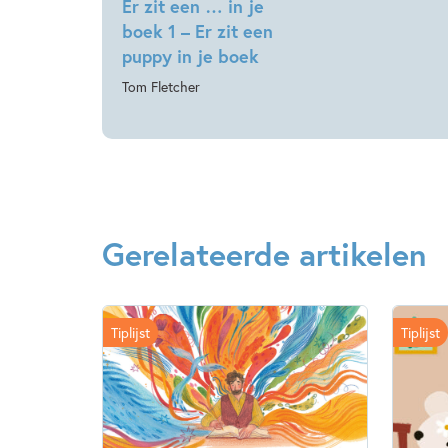
Er zit een … in je
boek 1 – Er zit een
puppy in je boek
Tom Fletcher
Gerelateerde artikelen
Tiplijst
Tiplijst