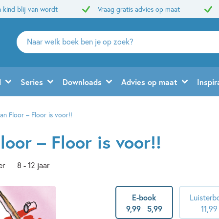
 kind blij van wordt
Vraag gratis advies op maat
Zoeken
naar
boeken,
auteurs
d
Series
Downloads
Advies op maat
Inspir
en
uitgevers
an Floor – Floor is voor!!
loor – Floor is voor!!
er
8 - 12 jaar
E-book
Luisterb
9
,
99
5
,
99
11
,
99