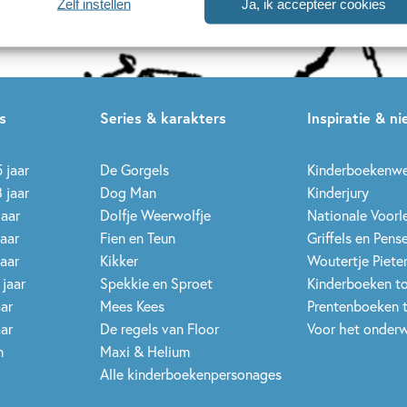
Zelf instellen
Ja, ik accepteer cookies
12+ jaar
7 – 9 jaar
Broers & zussen
Familie 
Vriendschap
Marjon Hoff
s
Series & karakters
Inspiratie & n
 jaar
De Gorgels
Kinderboekenw
 jaar
Dog Man
Kinderjury
jaar
Dolfje Weerwolfje
Nationale Voor
jaar
Fien en Teun
Griffels en Pens
jaar
Kikker
Woutertje Pieter
 jaar
Spekkie en Sproet
Kinderboeken t
aar
Mees Kees
Prentenboeken 
aar
De regels van Floor
Voor het onderw
n
Maxi & Helium
Alle kinderboekenpersonages