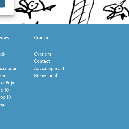
9 – 12 jaar
Bekend van film/tv
& gezin
Humor
Meidenboeken
man
Georgien Overwater
ieuws
Contact
eek
Over ons
Contact
leesdagen
Advies op maat
elen
Nieuwsbrief
se Prijs
op 10
top 10
ijs