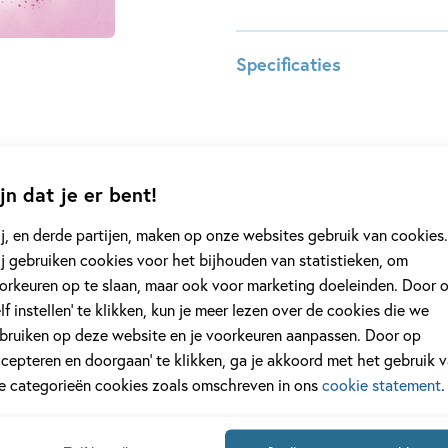
Margreet heeft een hamster gek
van hoe haar hamster en Marg
Specificaties
zullen krijgen. Maar haar ouder
Wanneer de broer van Floor er i
Leeftijdsindicatie:
8 - 12 j
gegaan, vindt Floor dat ze he
ISBN:
97890
met Margreet bedenkt ze een p
NUR:
282
En als er een vriendinnetje ko
jn dat je er bent!
Type:
E-book
ineens verdwenen zijn!
Auteur(s):
Marjon
j, en derde partijen, maken op onze websites gebruik van cookies.
Dit e-book is alleen geschikt v
Illustrator:
Georgi
j gebruiken cookies voor het bijhouden van statistieken, om
reader.
orkeuren op te slaan, maar ook voor marketing doeleinden. Door 
Prijs:
9
,
99
5
‘De regels van Floor’, ook beke
elf instellen’ te klikken, kun je meer lezen over de cookies die we
Aantal pagina's:
130
bruiken op deze website en je voorkeuren aanpassen. Door op
Uitgever:
Ploegs
ccepteren en doorgaan’ te klikken, ga je akkoord met het gebruik 
Verschijningsdatum:
18-03-
le categorieën cookies zoals omschreven in ons
cookie statement
.
Kenmerken van e-book