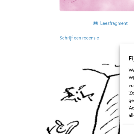
Leesfragment
Schrijf een recensie
Fi
Wi
Wi
vo
‘Z
ge
‘A
al